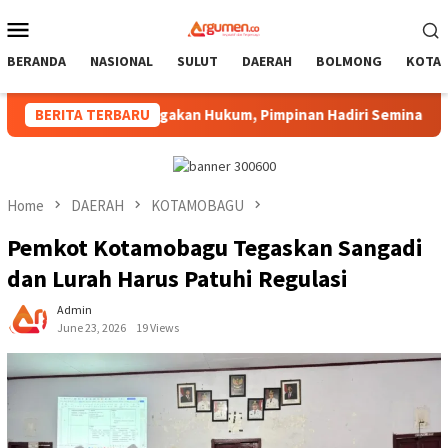
Skip
Mobile
to
Menu
content
BERANDA
NASIONAL
SULUT
DAERAH
BOLMONG
KOTA
ng Penegakan Hukum, Pimpinan Hadiri Seminar Kejari Kotamob
BERITA TERBARU
Home
DAERAH
KOTAMOBAGU
Pemkot Kotamobagu Tegaskan Sangadi
dan Lurah Harus Patuhi Regulasi
Admin
June 23, 2026
19 Views