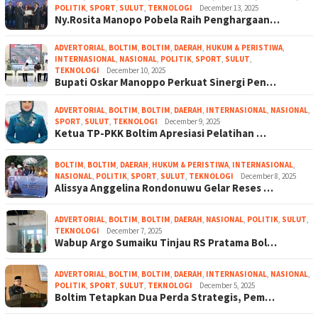
POLITIK
,
SPORT
,
SULUT
,
TEKNOLOGI
December 13, 2025
Ny.Rosita Manopo Pobela Raih Penghargaan…
ADVERTORIAL
,
BOLTIM
,
BOLTIM
,
DAERAH
,
HUKUM & PERISTIWA
,
INTERNASIONAL
,
NASIONAL
,
POLITIK
,
SPORT
,
SULUT
,
TEKNOLOGI
December 10, 2025
Bupati Oskar Manoppo Perkuat Sinergi Pen…
ADVERTORIAL
,
BOLTIM
,
BOLTIM
,
DAERAH
,
INTERNASIONAL
,
NASIONAL
,
SPORT
,
SULUT
,
TEKNOLOGI
December 9, 2025
Ketua TP-PKK Boltim Apresiasi Pelatihan …
BOLTIM
,
BOLTIM
,
DAERAH
,
HUKUM & PERISTIWA
,
INTERNASIONAL
,
NASIONAL
,
POLITIK
,
SPORT
,
SULUT
,
TEKNOLOGI
December 8, 2025
Alissya Anggelina Rondonuwu Gelar Reses …
ADVERTORIAL
,
BOLTIM
,
BOLTIM
,
DAERAH
,
NASIONAL
,
POLITIK
,
SULUT
,
TEKNOLOGI
December 7, 2025
Wabup Argo Sumaiku Tinjau RS Pratama Bol…
ADVERTORIAL
,
BOLTIM
,
BOLTIM
,
DAERAH
,
INTERNASIONAL
,
NASIONAL
,
POLITIK
,
SPORT
,
SULUT
,
TEKNOLOGI
December 5, 2025
Boltim Tetapkan Dua Perda Strategis, Pem…