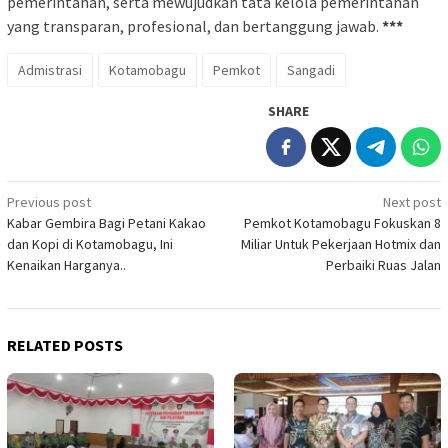
pemerintahan, serta mewujudkan tata kelola pemerintahan
yang transparan, profesional, dan bertanggung jawab.
***
Admistrasi
Kotamobagu
Pemkot
Sangadi
SHARE
Post
Previous post
Next post
Kabar Gembira Bagi Petani Kakao
Pemkot Kotamobagu Fokuskan 8
navigation
dan Kopi di Kotamobagu, Ini
Miliar Untuk Pekerjaan Hotmix dan
Kenaikan Harganya..
Perbaiki Ruas Jalan
RELATED POSTS