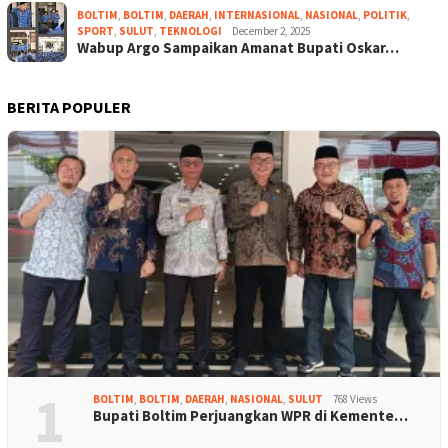
BOLTIM
,
BOLTIM
,
DAERAH
,
INTERNASIONAL
,
NASIONAL
,
POLITIK
,
SPORT
,
SULUT
,
TEKNOLOGI
December 2, 2025
Wabup Argo Sampaikan Amanat Bupati Oskar…
BERITA POPULER
1
BOLTIM
,
BOLTIM
,
DAERAH
,
NASIONAL
,
SULUT
768 Views
Bupati Boltim Perjuangkan WPR di Kemente…