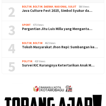
2
BOLTIM
,
BOLTIM
,
DAERAH
,
NASIONAL
,
SULUT
586 Views
Java Culture Fest 2025, Simbol Syukur da…
3
SPORT
475 Views
Pergantian Jitu Luis Milla yang Menganta…
4
BOLTIM
,
BOLTIM
462 Views
Tokoh Masyarakat Jhon Repi: Sumbangan ke…
5
POLITIK
418 Views
Survei KIC Kurangnya Ketertarikan Anak M…