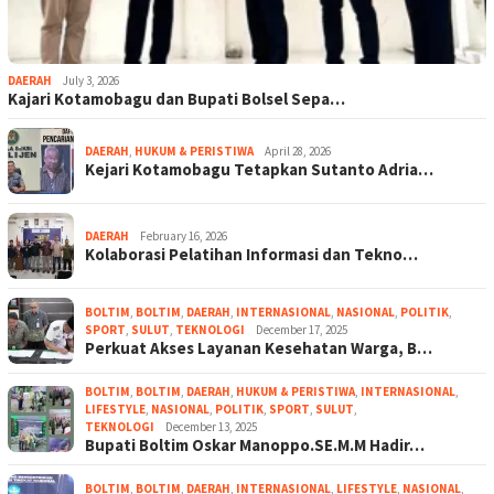
DAERAH
July 3, 2026
Kajari Kotamobagu dan Bupati Bolsel Sepa…
DAERAH
,
HUKUM & PERISTIWA
April 28, 2026
Kejari Kotamobagu Tetapkan Sutanto Adria…
DAERAH
February 16, 2026
Kolaborasi Pelatihan Informasi dan Tekno…
BOLTIM
,
BOLTIM
,
DAERAH
,
INTERNASIONAL
,
NASIONAL
,
POLITIK
,
SPORT
,
SULUT
,
TEKNOLOGI
December 17, 2025
Perkuat Akses Layanan Kesehatan Warga, B…
BOLTIM
,
BOLTIM
,
DAERAH
,
HUKUM & PERISTIWA
,
INTERNASIONAL
,
LIFESTYLE
,
NASIONAL
,
POLITIK
,
SPORT
,
SULUT
,
TEKNOLOGI
December 13, 2025
Bupati Boltim Oskar Manoppo.SE.M.M Hadir…
BOLTIM
,
BOLTIM
,
DAERAH
,
INTERNASIONAL
,
LIFESTYLE
,
NASIONAL
,