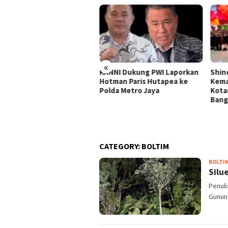
«
man Paris dan Ketum PWI
KANNI Dukung PWI Laporkan
Shin
temu, Difasilitasi Sufmi
Hotman Paris Hutapea ke
Kema
sco
Polda Metro Jaya
Kota
Ban
CATEGORY:
BOLTIM
BOLTI
Silu
Penuli
Gunung