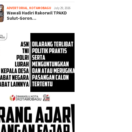
ADVERTORIAL
,
KOTAMOBAGU
July 29, 2026
Wawali Hadiri Rakorwil TPAKD
Sulut-Goron…
2025
December 8, 2025
December 7, 2025
-PKK Boltim
Alissya Anggelina
Wabup Argo S
i Pelatihan
Rondonuwu Gelar Reses
RS Pratama B
n PKK di Desa
Keempat, Tinjau Titik
Tegaskan Pe
II
Pemasangan Lampu Jalan di
Pembanguna
Tobongon
Pelayanan Ma