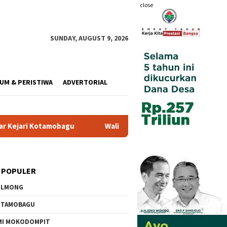
close
SUNDAY, AUGUST 9, 2026
UM & PERISTIWA
ADVERTORIAL
Wali Kota Resmi Buka Pemusatan Diklat Paskibraka di Aula
 POPULER
OLMONG
OTAMOBAGU
MI MOKODOMPIT