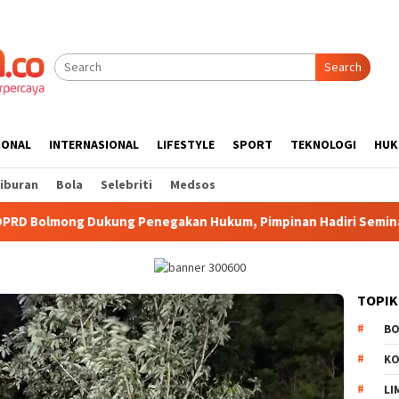
Search
IONAL
INTERNASIONAL
LIFESTYLE
SPORT
TEKNOLOGI
HUK
iburan
Bola
Selebriti
Medsos
enegakan Hukum, Pimpinan Hadiri Seminar Kejari Kotamobagu
TOPIK
B
K
LI