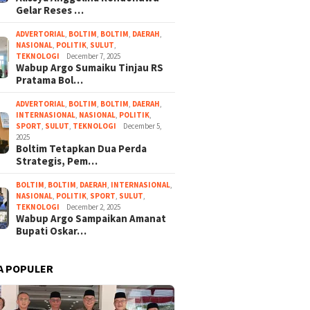
Gelar Reses …
ADVERTORIAL
,
BOLTIM
,
BOLTIM
,
DAERAH
,
NASIONAL
,
POLITIK
,
SULUT
,
TEKNOLOGI
December 7, 2025
Wabup Argo Sumaiku Tinjau RS
Pratama Bol…
ADVERTORIAL
,
BOLTIM
,
BOLTIM
,
DAERAH
,
INTERNASIONAL
,
NASIONAL
,
POLITIK
,
SPORT
,
SULUT
,
TEKNOLOGI
December 5,
2025
Boltim Tetapkan Dua Perda
Strategis, Pem…
BOLTIM
,
BOLTIM
,
DAERAH
,
INTERNASIONAL
,
NASIONAL
,
POLITIK
,
SPORT
,
SULUT
,
TEKNOLOGI
December 2, 2025
Wabup Argo Sampaikan Amanat
Bupati Oskar…
A POPULER