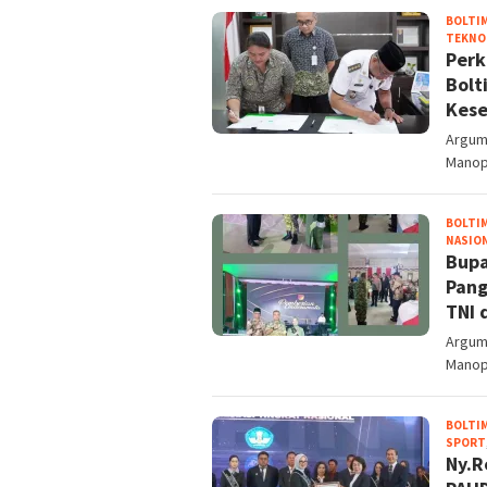
BOLTI
TEKNO
Perk
Bolt
Kes
Argum
Manop
BOLTI
NASIO
Bupa
Pang
TNI 
Argum
Manopp
BOLTI
SPORT
Ny.R