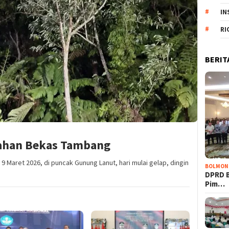
IN
RI
BERIT
Lahan Bekas Tambang
9 Maret 2026, di puncak Gunung Lanut, hari mulai gelap, dingin
BOLMON
DPRD 
Pim…