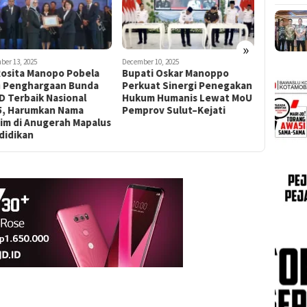
»
ber 13, 2025
December 10, 2025
December 9, 
Rosita Manopo Pobela
Bupati Oskar Manoppo
Ketua TP
h Penghargaan Bunda
Perkuat Sinergi Penegakan
Apresias
D Terbaik Nasional
Hukum Humanis Lewat MoU
Pembinaa
5, Harumkan Nama
Pemprov Sulut–Kejati
Tutuyan I
tim di Anugerah Mapalus
didikan