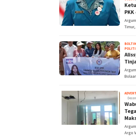
Ketu
PKK 
Argum
Timur
BOLTI
POLITI
Alis
Tinj
Argum
Bolaa
ADVER
Decem
Wabu
Tega
Maks
Argume
Argo V