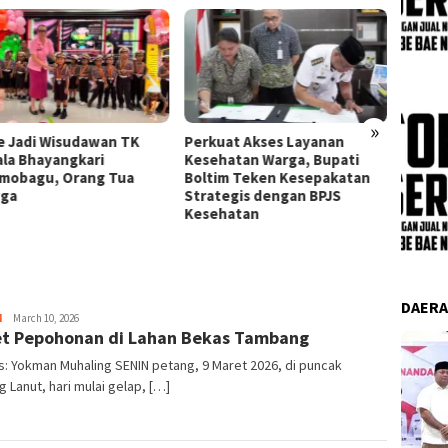
»
e Jadi Wisudawan TK
Perkuat Akses Layanan
Bupati
la Bhayangkari
Kesehatan Warga, Bupati
Manopp
mobagu, Orang Tua
Boltim Teken Kesepakatan
Serti
gga
Strategis dengan BPJS
XIII/M
Kesehatan
Komitm
Pemer
DAER
Admin
M
March 10, 2026
et Pepohonan di Lahan Bekas Tambang
s: Yokman Muhaling SENIN petang, 9 Maret 2026, di puncak
 Lanut, hari mulai gelap, […]