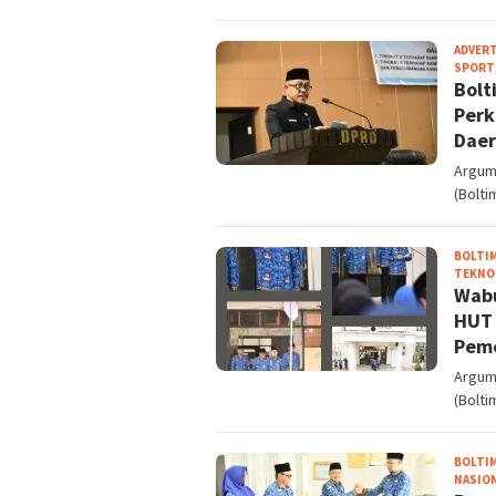
ADVER
SPORT
Bolt
Perk
Daer
Argum
(Bolti
BOLTI
TEKNO
Wabu
HUT 
Peme
Argum
(Bolti
BOLTI
NASIO