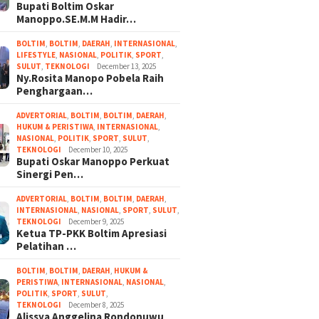
Bupati Boltim Oskar
Manoppo.SE.M.M Hadir…
BOLTIM
,
BOLTIM
,
DAERAH
,
INTERNASIONAL
,
LIFESTYLE
,
NASIONAL
,
POLITIK
,
SPORT
,
SULUT
,
TEKNOLOGI
December 13, 2025
Ny.Rosita Manopo Pobela Raih
Penghargaan…
ADVERTORIAL
,
BOLTIM
,
BOLTIM
,
DAERAH
,
HUKUM & PERISTIWA
,
INTERNASIONAL
,
NASIONAL
,
POLITIK
,
SPORT
,
SULUT
,
TEKNOLOGI
December 10, 2025
Bupati Oskar Manoppo Perkuat
Sinergi Pen…
ADVERTORIAL
,
BOLTIM
,
BOLTIM
,
DAERAH
,
INTERNASIONAL
,
NASIONAL
,
SPORT
,
SULUT
,
TEKNOLOGI
December 9, 2025
Ketua TP-PKK Boltim Apresiasi
Pelatihan …
BOLTIM
,
BOLTIM
,
DAERAH
,
HUKUM &
PERISTIWA
,
INTERNASIONAL
,
NASIONAL
,
POLITIK
,
SPORT
,
SULUT
,
TEKNOLOGI
December 8, 2025
Alissya Anggelina Rondonuwu