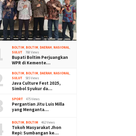
1
BOLTIM
,
BOLTIM
,
DAERAH
,
NASIONAL
,
SULUT
768 Views
Bupati Boltim Perjuangkan
WPR di Kemente…
2
BOLTIM
,
BOLTIM
,
DAERAH
,
NASIONAL
,
SULUT
585 Views
Java Culture Fest 2025,
Simbol Syukur da…
3
SPORT
475 Views
Pergantian Jitu Luis Milla
yang Menganta…
4
BOLTIM
,
BOLTIM
462 Views
Tokoh Masyarakat Jhon
Repi: Sumbangan ke…