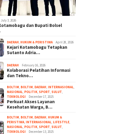
July 3, 2026
 Kotamobagu dan Bupati Bolsel
…
DAERAH
,
HUKUM & PERISTIWA
April 28, 2026
Kejari Kotamobagu Tetapkan
Sutanto Adria…
DAERAH
February 16, 2026
Kolaborasi Pelatihan Informasi
dan Tekno…
BOLTIM
,
BOLTIM
,
DAERAH
,
INTERNASIONAL
,
NASIONAL
,
POLITIK
,
SPORT
,
SULUT
,
TEKNOLOGI
December 17, 2025
Perkuat Akses Layanan
Kesehatan Warga, B…
BOLTIM
,
BOLTIM
,
DAERAH
,
HUKUM &
PERISTIWA
,
INTERNASIONAL
,
LIFESTYLE
,
NASIONAL
,
POLITIK
,
SPORT
,
SULUT
,
TEKNOLOGI
December 13, 2025