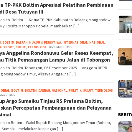
a TP-PKK Boltim Apresiasi Pelatihan Pembinaan
di Desa Tutuyan III
en co Boltim — Ketua TP-PKK Kabupaten Bolaang Mongondow
, Ny. Rosita Manoppo Pobela, memberikan […]
M
,
BOLTIM
,
DAERAH
,
HUKUM & PERISTIWA
,
INTERNASIONAL
,
NASIONAL
,
Fadly
K
,
SPORT
,
SULUT
,
TEKNOLOGI
December 8, 2025
sya Anggelina Rondonuwu Gelar Reses Keempat,
au Titik Pemasangan Lampu Jalan di Tobongon
en co Boltim .Tobongon, 06 Desember 2025 — Anggota DPRD
ng Mongondow Timur, Alissya Anggelina […]
Fadly
TORIAL
,
BOLTIM
,
BOLTIM
,
DAERAH
,
NASIONAL
,
POLITIK
,
SULUT
,
TEKNOLOGI
ber 7, 2025
p Argo Sumaiku Tinjau RS Pratama Boltim,
skan Percepatan Pembangunan dan Pelayanan
imal
BERIT
n co Boltim – Wakil Bupati Bolaang Mongondow Timur (Boltim),
. Sumaiku, melakukan kunjungan […]