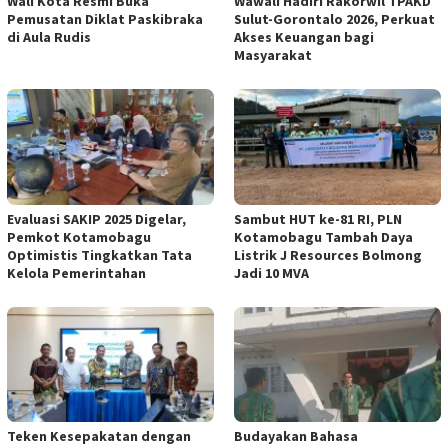
Wali Kota Resmi Buka
Wawali Hadiri Rakorwil TPAKD
Pemusatan Diklat Paskibraka
Sulut-Gorontalo 2026, Perkuat
di Aula Rudis
Akses Keuangan bagi
Masyarakat
Evaluasi SAKIP 2025 Digelar,
Sambut HUT ke-81 RI, PLN
Pemkot Kotamobagu
Kotamobagu Tambah Daya
Optimistis Tingkatkan Tata
Listrik J Resources Bolmong
Kelola Pemerintahan
Jadi 10 MVA
Teken Kesepakatan dengan
Budayakan Bahasa