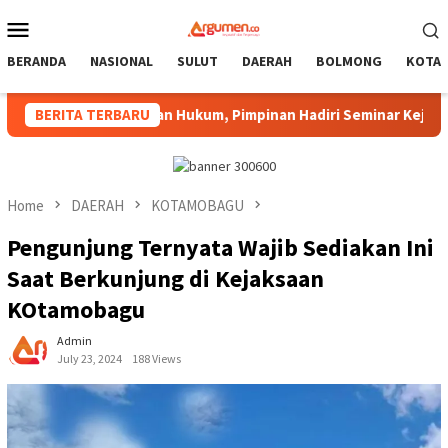
Skip
Mobile
to
Menu
content
BERANDA
NASIONAL
SULUT
DAERAH
BOLMONG
KOTA
 Penegakan Hukum, Pimpinan Hadiri Seminar Kejari Kotamobag
BERITA TERBARU
Home
DAERAH
KOTAMOBAGU
Pengunjung Ternyata Wajib Sediakan Ini
Saat Berkunjung di Kejaksaan
KOtamobagu
Admin
July 23, 2024
188 Views