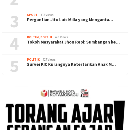
3
SPORT
475 Views
Pergantian Jitu Luis Milla yang Menganta…
4
BOLTIM
,
BOLTIM
461 Views
Tokoh Masyarakat Jhon Repi: Sumbangan ke…
5
POLITIK
417 Views
Survei KIC Kurangnya Ketertarikan Anak M…