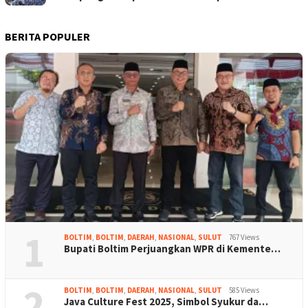
BERITA POPULER
1
BOLTIM
,
BOLTIM
,
DAERAH
,
NASIONAL
,
SULUT
767 Views
Bupati Boltim Perjuangkan WPR di Kemente…
2
BOLTIM
,
BOLTIM
,
DAERAH
,
NASIONAL
,
SULUT
585 Views
Java Culture Fest 2025, Simbol Syukur da…