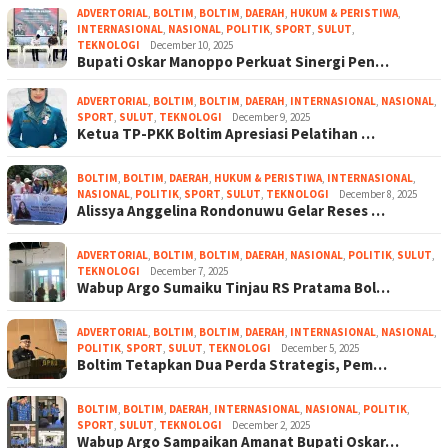
ADVERTORIAL
,
BOLTIM
,
BOLTIM
,
DAERAH
,
HUKUM & PERISTIWA
,
INTERNASIONAL
,
NASIONAL
,
POLITIK
,
SPORT
,
SULUT
,
TEKNOLOGI
December 10, 2025
Bupati Oskar Manoppo Perkuat Sinergi Pen…
ADVERTORIAL
,
BOLTIM
,
BOLTIM
,
DAERAH
,
INTERNASIONAL
,
NASIONAL
,
SPORT
,
SULUT
,
TEKNOLOGI
December 9, 2025
Ketua TP-PKK Boltim Apresiasi Pelatihan …
BOLTIM
,
BOLTIM
,
DAERAH
,
HUKUM & PERISTIWA
,
INTERNASIONAL
,
NASIONAL
,
POLITIK
,
SPORT
,
SULUT
,
TEKNOLOGI
December 8, 2025
Alissya Anggelina Rondonuwu Gelar Reses …
ADVERTORIAL
,
BOLTIM
,
BOLTIM
,
DAERAH
,
NASIONAL
,
POLITIK
,
SULUT
,
TEKNOLOGI
December 7, 2025
Wabup Argo Sumaiku Tinjau RS Pratama Bol…
ADVERTORIAL
,
BOLTIM
,
BOLTIM
,
DAERAH
,
INTERNASIONAL
,
NASIONAL
,
POLITIK
,
SPORT
,
SULUT
,
TEKNOLOGI
December 5, 2025
Boltim Tetapkan Dua Perda Strategis, Pem…
BOLTIM
,
BOLTIM
,
DAERAH
,
INTERNASIONAL
,
NASIONAL
,
POLITIK
,
SPORT
,
SULUT
,
TEKNOLOGI
December 2, 2025
Wabup Argo Sampaikan Amanat Bupati Oskar…