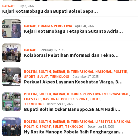
DAERAH
July 3, 2026
Kajari Kotamobagu dan Bupati Bolsel Sepa…
DAERAH
,
HUKUM & PERISTIWA
April 28, 2026
Kejari Kotamobagu Tetapkan Sutanto Adria…
DAERAH
February 16, 2026
Kolaborasi Pelatihan Informasi dan Tekno…
BOLTIM
,
BOLTIM
,
DAERAH
,
INTERNASIONAL
,
NASIONAL
,
POLITIK
,
SPORT
,
SULUT
,
TEKNOLOGI
December 17, 2025
Perkuat Akses Layanan Kesehatan Warga, B…
BOLTIM
,
BOLTIM
,
DAERAH
,
HUKUM & PERISTIWA
,
INTERNASIONAL
,
LIFESTYLE
,
NASIONAL
,
POLITIK
,
SPORT
,
SULUT
,
TEKNOLOGI
December 13, 2025
Bupati Boltim Oskar Manoppo.SE.M.M Hadir…
BOLTIM
,
BOLTIM
,
DAERAH
,
INTERNASIONAL
,
LIFESTYLE
,
NASIONAL
,
POLITIK
,
SPORT
,
SULUT
,
TEKNOLOGI
December 13, 2025
Ny.Rosita Manopo Pobela Raih Penghargaan…