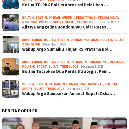
Ketua TP-PKK Boltim Apresiasi Pelatihan …
BOLTIM
,
BOLTIM
,
DAERAH
,
HUKUM & PERISTIWA
,
INTERNASIONAL
,
NASIONAL
,
POLITIK
,
SPORT
,
SULUT
,
TEKNOLOGI
December 8, 2025
Alissya Anggelina Rondonuwu Gelar Reses …
ADVERTORIAL
,
BOLTIM
,
BOLTIM
,
DAERAH
,
NASIONAL
,
POLITIK
,
SULUT
,
TEKNOLOGI
December 7, 2025
Wabup Argo Sumaiku Tinjau RS Pratama Bol…
ADVERTORIAL
,
BOLTIM
,
BOLTIM
,
DAERAH
,
INTERNASIONAL
,
NASIONAL
,
POLITIK
,
SPORT
,
SULUT
,
TEKNOLOGI
December 5, 2025
Boltim Tetapkan Dua Perda Strategis, Pem…
BOLTIM
,
BOLTIM
,
DAERAH
,
INTERNASIONAL
,
NASIONAL
,
POLITIK
,
SPORT
,
SULUT
,
TEKNOLOGI
December 2, 2025
Wabup Argo Sampaikan Amanat Bupati Oskar…
BERITA POPULER