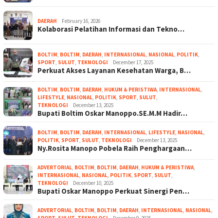
DAERAH
February 16, 2026
Kolaborasi Pelatihan Informasi dan Tekno…
BOLTIM
,
BOLTIM
,
DAERAH
,
INTERNASIONAL
,
NASIONAL
,
POLITIK
,
SPORT
,
SULUT
,
TEKNOLOGI
December 17, 2025
Perkuat Akses Layanan Kesehatan Warga, B…
BOLTIM
,
BOLTIM
,
DAERAH
,
HUKUM & PERISTIWA
,
INTERNASIONAL
,
LIFESTYLE
,
NASIONAL
,
POLITIK
,
SPORT
,
SULUT
,
TEKNOLOGI
December 13, 2025
Bupati Boltim Oskar Manoppo.SE.M.M Hadir…
BOLTIM
,
BOLTIM
,
DAERAH
,
INTERNASIONAL
,
LIFESTYLE
,
NASIONAL
,
POLITIK
,
SPORT
,
SULUT
,
TEKNOLOGI
December 13, 2025
Ny.Rosita Manopo Pobela Raih Penghargaan…
ADVERTORIAL
,
BOLTIM
,
BOLTIM
,
DAERAH
,
HUKUM & PERISTIWA
,
INTERNASIONAL
,
NASIONAL
,
POLITIK
,
SPORT
,
SULUT
,
TEKNOLOGI
December 10, 2025
Bupati Oskar Manoppo Perkuat Sinergi Pen…
ADVERTORIAL
,
BOLTIM
,
BOLTIM
,
DAERAH
,
INTERNASIONAL
,
NASIONAL
,
SPORT
,
SULUT
,
TEKNOLOGI
December 9, 2025