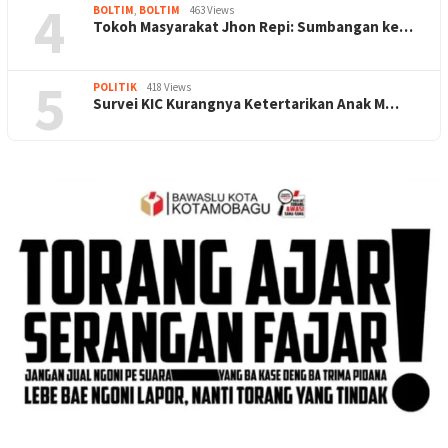
4
BOLTIM
,
BOLTIM
463 Views
Tokoh Masyarakat Jhon Repi: Sumbangan ke…
5
POLITIK
418 Views
Survei KIC Kurangnya Ketertarikan Anak M…