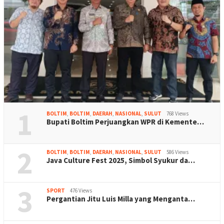
1
BOLTIM
,
BOLTIM
,
DAERAH
,
NASIONAL
,
SULUT
768 Views
Bupati Boltim Perjuangkan WPR di Kemente…
2
BOLTIM
,
BOLTIM
,
DAERAH
,
NASIONAL
,
SULUT
586 Views
Java Culture Fest 2025, Simbol Syukur da…
3
SPORT
476 Views
Pergantian Jitu Luis Milla yang Menganta…