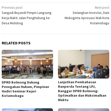
Post
Previous post
Next post
Sangadi Buyandi Pimpin Langsung
Datangkan Investor, Dani
navigation
Kerja Bakti Jalan Penghubung ke
Mokoginta Apresiasi Wali Kota
Desa Molobog
Kotamobagu
RELATED POSTS
Lanjutkan Pembahasan
DPRD Bolmong Dukung
Ranperda Tentang LPJ,
Penegakan Hukum, Pimpinan
Banggar DPRD Bolmong:
Hadiri Seminar Kejari
Optimalkan dan Maksimalkan
Kotamobagu
Waktu