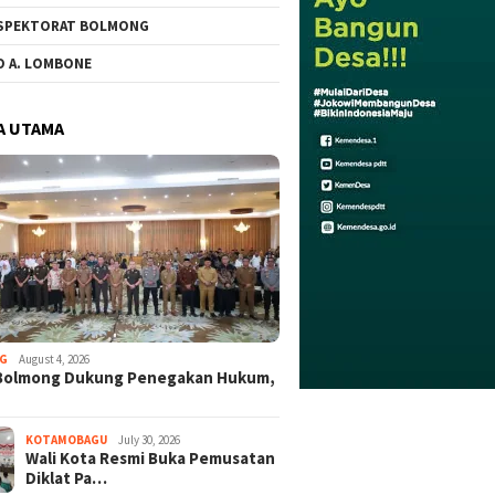
SPEKTORAT BOLMONG
O A. LOMBONE
A UTAMA
G
August 4, 2026
Bolmong Dukung Penegakan Hukum,
KOTAMOBAGU
July 30, 2026
Wali Kota Resmi Buka Pemusatan
Diklat Pa…