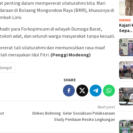
gat penting dalam mempererat silaturahmi kita. Mari
daraan di Bolaang Mongondow Raya (BMR), khususnya di
mbah Limi.
DAERAH
Kajari
, hadir para Forkopimcam di wilayah Dumoga Barat,
Sepa
okoh adat, dan seluruh warga masyarakat tanpa kecuali.
ererat tali silaturahmi dan memunculkan rasa maaf
ah merayakan Idul Fitri.
(Penggi Modeong)
dompit
SHARE
Next post
but
Dinkes Bolmong Gelar Sosialisasi Pelaksanaan
Study Penilaian Resiko Lingkungan