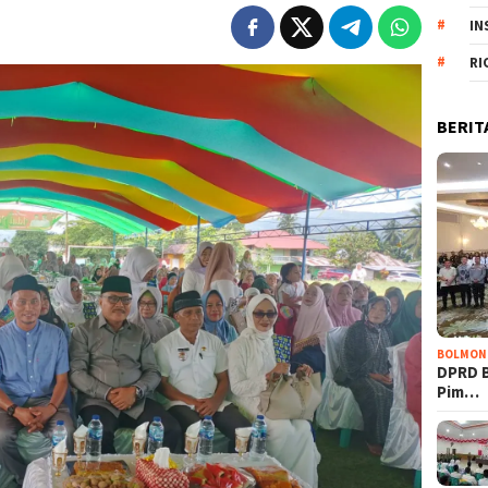
IN
RI
BERIT
BOLMON
DPRD 
Pim…