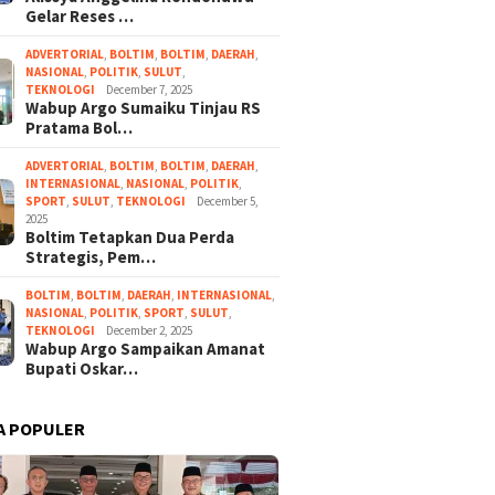
Gelar Reses …
ADVERTORIAL
,
BOLTIM
,
BOLTIM
,
DAERAH
,
NASIONAL
,
POLITIK
,
SULUT
,
TEKNOLOGI
December 7, 2025
Wabup Argo Sumaiku Tinjau RS
Pratama Bol…
ADVERTORIAL
,
BOLTIM
,
BOLTIM
,
DAERAH
,
INTERNASIONAL
,
NASIONAL
,
POLITIK
,
SPORT
,
SULUT
,
TEKNOLOGI
December 5,
2025
Boltim Tetapkan Dua Perda
Strategis, Pem…
BOLTIM
,
BOLTIM
,
DAERAH
,
INTERNASIONAL
,
NASIONAL
,
POLITIK
,
SPORT
,
SULUT
,
TEKNOLOGI
December 2, 2025
Wabup Argo Sampaikan Amanat
Bupati Oskar…
A POPULER