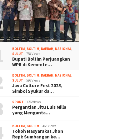
1
BOLTIM
,
BOLTIM
,
DAERAH
,
NASIONAL
,
SULUT
768 Views
Bupati Boltim Perjuangkan
WPR di Kemente…
2
BOLTIM
,
BOLTIM
,
DAERAH
,
NASIONAL
,
SULUT
586 Views
Java Culture Fest 2025,
Simbol Syukur da…
3
SPORT
476 Views
Pergantian Jitu Luis Milla
yang Menganta…
4
BOLTIM
,
BOLTIM
463 Views
Tokoh Masyarakat Jhon
Repi: Sumbangan ke…