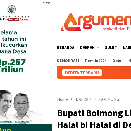
Skip
close
to
content
BERANDA
DAERAH
SULUT
NAS
DEMOKRASI
Pemilu2024
Opini
H
BERITA TERBARU
DPRD Bolmong
Home
DAERAH
BOLMONG
Bupati Bolmong L
Halal bi Halal di 