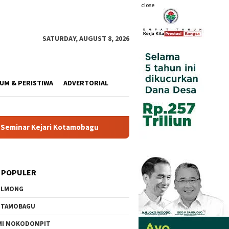
close
SATURDAY, AUGUST 8, 2026
UM & PERISTIWA
ADVERTORIAL
tamobagu
Wali Kota Resmi Buka Pemusatan Diklat Paskibra
 POPULER
OLMONG
OTAMOBAGU
MI MOKODOMPIT