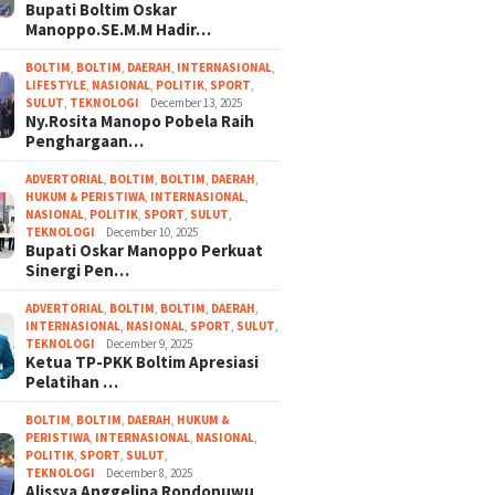
Bupati Boltim Oskar
Manoppo.SE.M.M Hadir…
BOLTIM
,
BOLTIM
,
DAERAH
,
INTERNASIONAL
,
LIFESTYLE
,
NASIONAL
,
POLITIK
,
SPORT
,
SULUT
,
TEKNOLOGI
December 13, 2025
Ny.Rosita Manopo Pobela Raih
Penghargaan…
ADVERTORIAL
,
BOLTIM
,
BOLTIM
,
DAERAH
,
HUKUM & PERISTIWA
,
INTERNASIONAL
,
NASIONAL
,
POLITIK
,
SPORT
,
SULUT
,
TEKNOLOGI
December 10, 2025
Bupati Oskar Manoppo Perkuat
Sinergi Pen…
ADVERTORIAL
,
BOLTIM
,
BOLTIM
,
DAERAH
,
INTERNASIONAL
,
NASIONAL
,
SPORT
,
SULUT
,
TEKNOLOGI
December 9, 2025
Ketua TP-PKK Boltim Apresiasi
Pelatihan …
BOLTIM
,
BOLTIM
,
DAERAH
,
HUKUM &
PERISTIWA
,
INTERNASIONAL
,
NASIONAL
,
POLITIK
,
SPORT
,
SULUT
,
TEKNOLOGI
December 8, 2025
Alissya Anggelina Rondonuwu