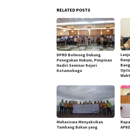
RELATED POSTS
Lanj
DPRD Bolmong Dukung
Ranp
Penegakan Hukum, Pimpinan
Bang
Hadiri Seminar Kejari
Opti
Kotamobagu
Wak
Mahasiswa Menyaksikan
Rapa
Tambang Bakan yang
APBD