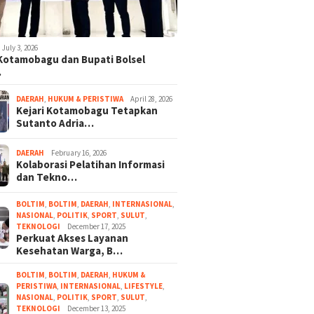
July 3, 2026
 Kotamobagu dan Bupati Bolsel
…
DAERAH
,
HUKUM & PERISTIWA
April 28, 2026
Kejari Kotamobagu Tetapkan
Sutanto Adria…
DAERAH
February 16, 2026
Kolaborasi Pelatihan Informasi
dan Tekno…
BOLTIM
,
BOLTIM
,
DAERAH
,
INTERNASIONAL
,
NASIONAL
,
POLITIK
,
SPORT
,
SULUT
,
TEKNOLOGI
December 17, 2025
Perkuat Akses Layanan
Kesehatan Warga, B…
BOLTIM
,
BOLTIM
,
DAERAH
,
HUKUM &
PERISTIWA
,
INTERNASIONAL
,
LIFESTYLE
,
NASIONAL
,
POLITIK
,
SPORT
,
SULUT
,
TEKNOLOGI
December 13, 2025