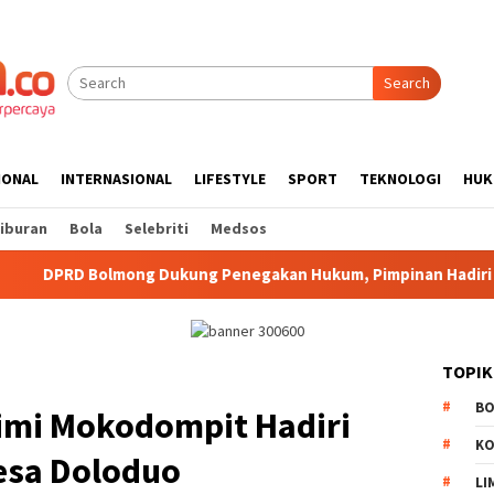
Search
IONAL
INTERNASIONAL
LIFESTYLE
SPORT
TEKNOLOGI
HUK
iburan
Bola
Selebriti
Medsos
 Dukung Penegakan Hukum, Pimpinan Hadiri Seminar Kejari Ko
TOPIK
B
imi Mokodompit Hadiri
K
Desa Doloduo
LI