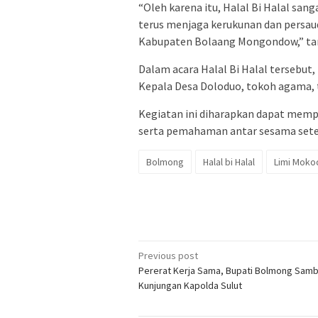
“Oleh karena itu, Halal Bi Halal san
terus menjaga kerukunan dan persau
Kabupaten Bolaang Mongondow,” ta
Dalam acara Halal Bi Halal tersebut
Kepala Desa Doloduo, tokoh agama, t
Kegiatan ini diharapkan dapat memp
serta pemahaman antar sesama setel
Bolmong
Halal bi Halal
Limi Moko
Post
Previous post
Pererat Kerja Sama, Bupati Bolmong Sam
navigation
Kunjungan Kapolda Sulut