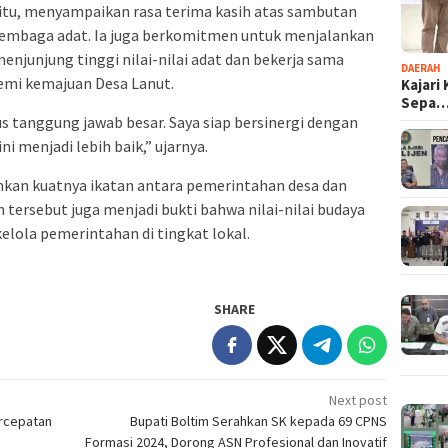
tu, menyampaikan rasa terima kasih atas sambutan
 lembaga adat. Ia juga berkomitmen untuk menjalankan
njunjung tinggi nilai-nilai adat dan bekerja sama
DAERAH
mi kemajuan Desa Lanut.
Kajari
Sepa
 tanggung jawab besar. Saya siap bersinergi dengan
 menjadi lebih baik,” ujarnya.
nkan kuatnya ikatan antara pemerintahan desa dan
 tersebut juga menjadi bukti bahwa nilai-nilai budaya
elola pemerintahan di tingkat lokal.
SHARE
Next post
ercepatan
Bupati Boltim Serahkan SK kepada 69 CPNS
Formasi 2024, Dorong ASN Profesional dan Inovatif