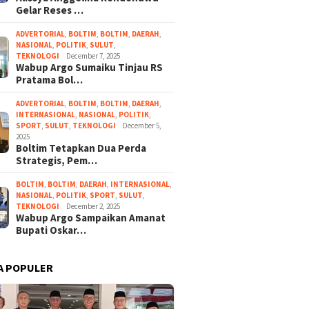
Gelar Reses …
ADVERTORIAL
,
BOLTIM
,
BOLTIM
,
DAERAH
,
NASIONAL
,
POLITIK
,
SULUT
,
TEKNOLOGI
December 7, 2025
Wabup Argo Sumaiku Tinjau RS
Pratama Bol…
ADVERTORIAL
,
BOLTIM
,
BOLTIM
,
DAERAH
,
INTERNASIONAL
,
NASIONAL
,
POLITIK
,
SPORT
,
SULUT
,
TEKNOLOGI
December 5,
2025
Boltim Tetapkan Dua Perda
Strategis, Pem…
BOLTIM
,
BOLTIM
,
DAERAH
,
INTERNASIONAL
,
NASIONAL
,
POLITIK
,
SPORT
,
SULUT
,
TEKNOLOGI
December 2, 2025
Wabup Argo Sampaikan Amanat
Bupati Oskar…
A POPULER