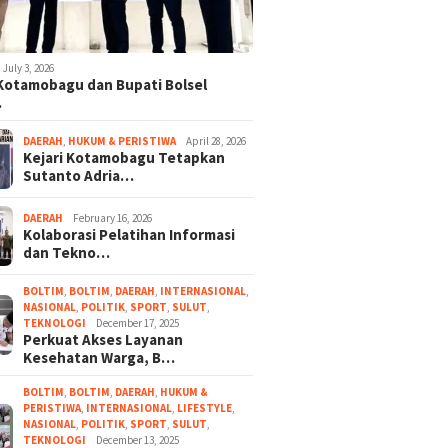
July 3, 2026
 Kotamobagu dan Bupati Bolsel
…
DAERAH
,
HUKUM & PERISTIWA
April 28, 2026
Kejari Kotamobagu Tetapkan
Sutanto Adria…
DAERAH
February 16, 2026
Kolaborasi Pelatihan Informasi
dan Tekno…
BOLTIM
,
BOLTIM
,
DAERAH
,
INTERNASIONAL
,
NASIONAL
,
POLITIK
,
SPORT
,
SULUT
,
TEKNOLOGI
December 17, 2025
Perkuat Akses Layanan
Kesehatan Warga, B…
BOLTIM
,
BOLTIM
,
DAERAH
,
HUKUM &
PERISTIWA
,
INTERNASIONAL
,
LIFESTYLE
,
NASIONAL
,
POLITIK
,
SPORT
,
SULUT
,
TEKNOLOGI
December 13, 2025