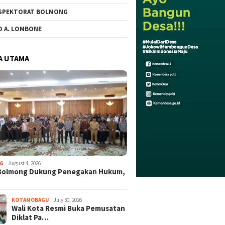
SPEKTORAT BOLMONG
O A. LOMBONE
A UTAMA
G
August 4, 2026
Bolmong Dukung Penegakan Hukum,
KOTAMOBAGU
July 30, 2026
Wali Kota Resmi Buka Pemusatan
Diklat Pa…