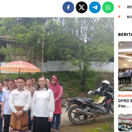
IN
RI
BERIT
BOLMON
DPRD 
Pim…