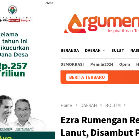
Skip
close
to
content
BERANDA
DAERAH
SULUT
NAS
DEMOKRASI
Pemilu2024
Opini
H
BERITA TERBARU
DPR
Home
DAERAH
BOLTIM
Ezra Rumengan Re
Lanut, Disambut 