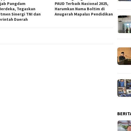
ijab Pangdam
PAUD Terbaik Nasional 2025,
/Merdeka, Tegaskan
Harumkan Nama Boltim di
tmen Sinergi TNI dan
Anugerah Mapalus Pendidikan
rintah Daerah
BERIT