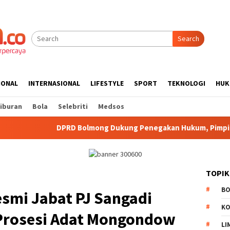
Search
IONAL
INTERNASIONAL
LIFESTYLE
SPORT
TEKNOLOGI
HUK
iburan
Bola
Selebriti
Medsos
D Bolmong Dukung Penegakan Hukum, Pimpinan Hadiri Seminar 
TOPIK
B
smi Jabat PJ Sangadi
K
Prosesi Adat Mongondow
LI