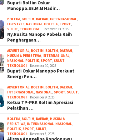
Bupati Boltim Oskar
Manoppo.SE.M.M Hadir…
BOLTIM
,
BOLTIM
,
DAERAH
,
INTERNASIONAL
,
LIFESTYLE
,
NASIONAL
,
POLITIK
,
SPORT
,
SULUT
,
TEKNOLOGI
December 13, 2025
Ny.Rosita Manopo Pobela Raih
Penghargaan…
ADVERTORIAL
,
BOLTIM
,
BOLTIM
,
DAERAH
,
HUKUM & PERISTIWA
,
INTERNASIONAL
,
NASIONAL
,
POLITIK
,
SPORT
,
SULUT
,
TEKNOLOGI
December 10, 2025
Bupati Oskar Manoppo Perkuat
Sinergi Pen…
ADVERTORIAL
,
BOLTIM
,
BOLTIM
,
DAERAH
,
INTERNASIONAL
,
NASIONAL
,
SPORT
,
SULUT
,
TEKNOLOGI
December 9, 2025
Ketua TP-PKK Boltim Apresiasi
Pelatihan …
BOLTIM
,
BOLTIM
,
DAERAH
,
HUKUM &
PERISTIWA
,
INTERNASIONAL
,
NASIONAL
,
POLITIK
,
SPORT
,
SULUT
,
TEKNOLOGI
December 8, 2025
Alissya Anggelina Rondonuwu