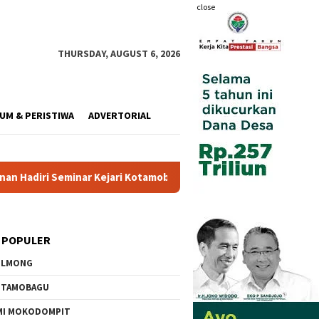
close
THURSDAY, AUGUST 6, 2026
UM & PERISTIWA
ADVERTORIAL
Kejari Kotamobagu
Wali Kota Resmi Buka Pemusatan Dikla
 POPULER
OLMONG
OTAMOBAGU
MI MOKODOMPIT