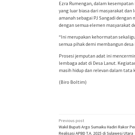
Ezra Rumengan, dalam kesempatan i
yang luar biasa dari masyarakat dan
amanah sebagai PJ Sangadi dengan me
dengan semua elemen masyarakat de
“Ini merupakan kehormatan sekaligus
semua pihak demi membangun desa ini
Prosesi jemputan adat ini mencermi
lembaga adat di Desa Lanut. Kegiatan
masih hidup dan relevan dalam tata k
(Biro Boltim)
Post
Previous post
Wakil Bupati Argo Sumaiku Hadiri Rakor P
navigation
Realisasi APBD T.A. 2025 di Sulawesi Utara