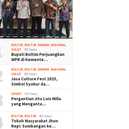
1
BOLTIM
,
BOLTIM
,
DAERAH
,
NASIONAL
,
SULUT
767 Views
Bupati Boltim Perjuangkan
WPR di Kemente…
2
BOLTIM
,
BOLTIM
,
DAERAH
,
NASIONAL
,
SULUT
585 Views
Java Culture Fest 2025,
Simbol Syukur da…
3
SPORT
475 Views
Pergantian Jitu Luis Milla
yang Menganta…
4
BOLTIM
,
BOLTIM
461 Views
Tokoh Masyarakat Jhon
Repi: Sumbangan ke…