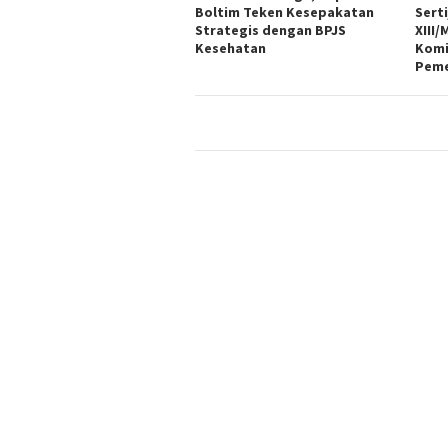
Boltim Teken Kesepakatan
Sert
Strategis dengan BPJS
XIII
Kesehatan
Komi
Peme