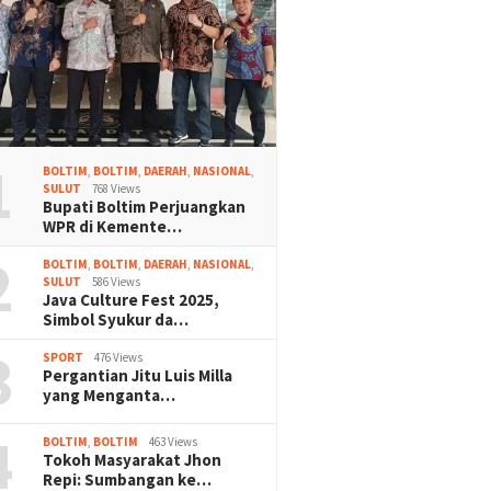
1
BOLTIM
,
BOLTIM
,
DAERAH
,
NASIONAL
,
SULUT
768 Views
Bupati Boltim Perjuangkan
WPR di Kemente…
2
BOLTIM
,
BOLTIM
,
DAERAH
,
NASIONAL
,
SULUT
586 Views
Java Culture Fest 2025,
Simbol Syukur da…
3
SPORT
476 Views
Pergantian Jitu Luis Milla
yang Menganta…
4
BOLTIM
,
BOLTIM
463 Views
Tokoh Masyarakat Jhon
Repi: Sumbangan ke…