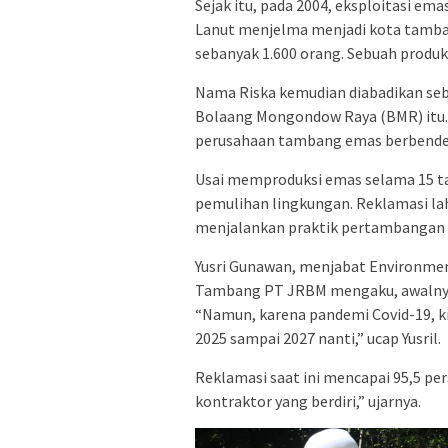
Sejak itu, pada 2004, eksploitasi ema
Lanut menjelma menjadi kota tamb
sebanyak 1.600 orang. Sebuah produks
Nama Riska kemudian diabadikan seb
Bolaang Mongondow Raya (BMR) itu. 
perusahaan tambang emas berbendera
Usai memproduksi emas selama 15 ta
pemulihan lingkungan. Reklamasi l
menjalankan praktik pertambangan 
Yusri Gunawan, menjabat Environmen
Tambang PT JRBM mengaku, awalnya 
“Namun, karena pandemi Covid-19, k
2025 sampai 2027 nanti,” ucap Yusril.
Reklamasi saat ini mencapai 95,5 pe
kontraktor yang berdiri,” ujarnya.