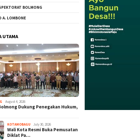
SPEKTORAT BOLMONG
O A. LOMBONE
A UTAMA
G
August 4, 2026
Bolmong Dukung Penegakan Hukum,
KOTAMOBAGU
July 30, 2026
Wali Kota Resmi Buka Pemusatan
Diklat Pa…