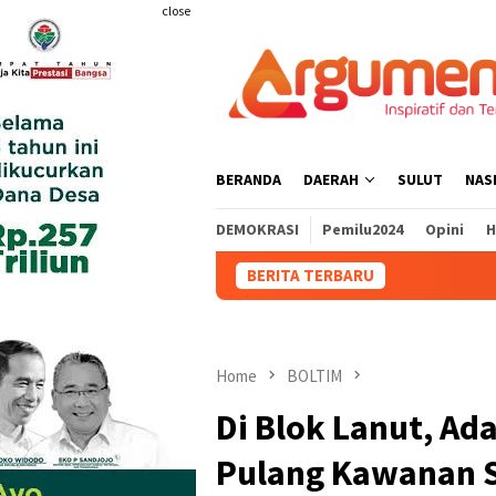
Skip
close
to
content
BERANDA
DAERAH
SULUT
NAS
DEMOKRASI
Pemilu2024
Opini
H
BERITA TERBARU
DPRD
Home
BOLTIM
Di Blok Lanut, Ad
Pulang Kawanan 