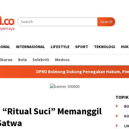
Search
IONAL
INTERNASIONAL
LIFESTYLE
SPORT
TEKNOLOGI
HUK
iburan
Bola
Selebriti
Medsos
 Bolmong Dukung Penegakan Hukum, Pimpinan Hadiri Seminar K
TOPIK
B
a “Ritual Suci” Memanggil
K
Satwa
LI