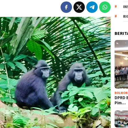
IN
RI
BERIT
BOLMON
DPRD 
Pim…