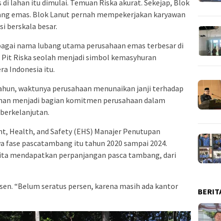
s di lahan itu dimulai. Temuan Riska akurat. Sekejap, Blok
ang emas. Blok Lanut pernah mempekerjakan karyawan
i berskala besar.
agai nama lubang utama perusahaan emas terbesar di
Pit Riska seolah menjadi simbol kemasyhuran
 Indonesia itu.
hun, waktunya perusahaan menunaikan janji terhadap
ahan menjadi bagian komitmen perusahaan dalam
berkelanjutan.
t, Health, and Safety (EHS) Manajer Penutupan
fase pascatambang itu tahun 2020 sampai 2024.
ita mendapatkan perpanjangan pasca tambang, dari
rsen. “Belum seratus persen, karena masih ada kantor
BERIT