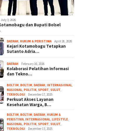
July 3, 2026
 Kotamobagu dan Bupati Bolsel
…
DAERAH
,
HUKUM & PERISTIWA
April 28, 2026
Kejari Kotamobagu Tetapkan
Sutanto Adria…
DAERAH
February 16, 2026
Kolaborasi Pelatihan Informasi
dan Tekno…
BOLTIM
,
BOLTIM
,
DAERAH
,
INTERNASIONAL
,
NASIONAL
,
POLITIK
,
SPORT
,
SULUT
,
TEKNOLOGI
December 17, 2025
Perkuat Akses Layanan
Kesehatan Warga, B…
BOLTIM
,
BOLTIM
,
DAERAH
,
HUKUM &
PERISTIWA
,
INTERNASIONAL
,
LIFESTYLE
,
NASIONAL
,
POLITIK
,
SPORT
,
SULUT
,
TEKNOLOGI
December 13, 2025