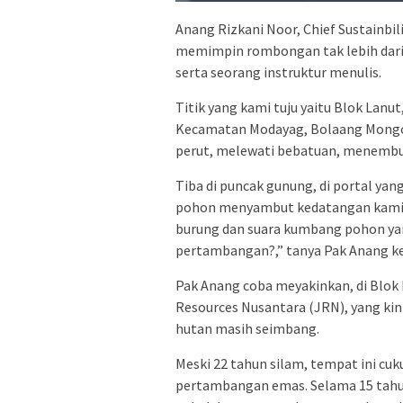
Anang Rizkani Noor, Chief Sustainbi
memimpin rombongan tak lebih dari 
serta seorang instruktur menulis.
Titik yang kami tuju yaitu Blok Lanut
Kecamatan Modayag, Bolaang Mongo
perut, melewati bebatuan, menembus 
Tiba di puncak gunung, di portal ya
pohon menyambut kedatangan kami. “
burung dan suara kumbang pohon yang 
pertambangan?,” tanya Pak Anang k
Pak Anang coba meyakinkan, di Blok 
Resources Nusantara (JRN), yang ki
hutan masih seimbang.
Meski 22 tahun silam, tempat ini cuk
pertambangan emas. Selama 15 tahun,