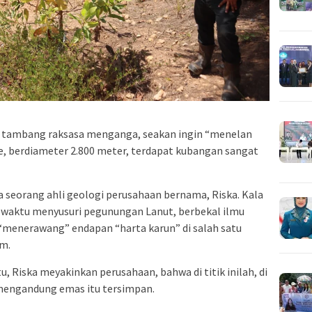
ng tambang raksasa menganga, seakan ingin “menelan
e, berdiameter 2.800 meter, terdapat kubangan sangat
a seorang ahli geologi perusahaan bernama, Riska. Kala
 waktu menyusuri pegunungan Lanut, berbekal ilmu
l “menerawang” endapan “harta karun” di salah satu
im.
u, Riska meyakinkan perusahaan, bahwa di titik inilah, di
 mengandung emas itu tersimpan.