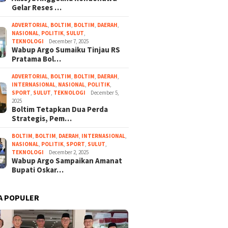
Gelar Reses …
ADVERTORIAL
,
BOLTIM
,
BOLTIM
,
DAERAH
,
NASIONAL
,
POLITIK
,
SULUT
,
TEKNOLOGI
December 7, 2025
Wabup Argo Sumaiku Tinjau RS
Pratama Bol…
ADVERTORIAL
,
BOLTIM
,
BOLTIM
,
DAERAH
,
INTERNASIONAL
,
NASIONAL
,
POLITIK
,
SPORT
,
SULUT
,
TEKNOLOGI
December 5,
2025
Boltim Tetapkan Dua Perda
Strategis, Pem…
BOLTIM
,
BOLTIM
,
DAERAH
,
INTERNASIONAL
,
NASIONAL
,
POLITIK
,
SPORT
,
SULUT
,
TEKNOLOGI
December 2, 2025
Wabup Argo Sampaikan Amanat
Bupati Oskar…
A POPULER