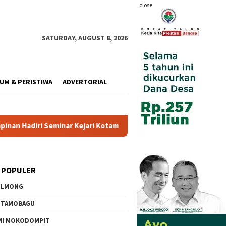
close
SATURDAY, AUGUST 8, 2026
UM & PERISTIWA
ADVERTORIAL
ejari Kotamobagu
Wali Kota Resmi Buka Pemusatan Diklat 
 POPULER
OLMONG
OTAMOBAGU
MI MOKODOMPIT