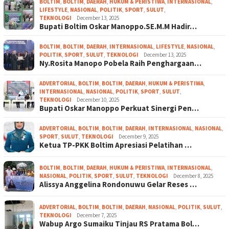
BOLTIM
,
BOLTIM
,
DAERAH
,
HUKUM & PERISTIWA
,
INTERNASIONAL
,
LIFESTYLE
,
NASIONAL
,
POLITIK
,
SPORT
,
SULUT
,
TEKNOLOGI
December 13, 2025
Bupati Boltim Oskar Manoppo.SE.M.M Hadir…
BOLTIM
,
BOLTIM
,
DAERAH
,
INTERNASIONAL
,
LIFESTYLE
,
NASIONAL
,
POLITIK
,
SPORT
,
SULUT
,
TEKNOLOGI
December 13, 2025
Ny.Rosita Manopo Pobela Raih Penghargaan…
ADVERTORIAL
,
BOLTIM
,
BOLTIM
,
DAERAH
,
HUKUM & PERISTIWA
,
INTERNASIONAL
,
NASIONAL
,
POLITIK
,
SPORT
,
SULUT
,
TEKNOLOGI
December 10, 2025
Bupati Oskar Manoppo Perkuat Sinergi Pen…
ADVERTORIAL
,
BOLTIM
,
BOLTIM
,
DAERAH
,
INTERNASIONAL
,
NASIONAL
,
SPORT
,
SULUT
,
TEKNOLOGI
December 9, 2025
Ketua TP-PKK Boltim Apresiasi Pelatihan …
BOLTIM
,
BOLTIM
,
DAERAH
,
HUKUM & PERISTIWA
,
INTERNASIONAL
,
NASIONAL
,
POLITIK
,
SPORT
,
SULUT
,
TEKNOLOGI
December 8, 2025
Alissya Anggelina Rondonuwu Gelar Reses …
ADVERTORIAL
,
BOLTIM
,
BOLTIM
,
DAERAH
,
NASIONAL
,
POLITIK
,
SULUT
,
TEKNOLOGI
December 7, 2025
Wabup Argo Sumaiku Tinjau RS Pratama Bol…