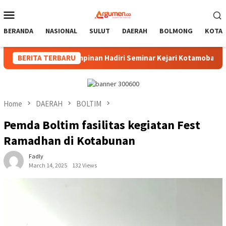
Skip
Mobile
to
Menu
content
BERANDA
NASIONAL
SULUT
DAERAH
BOLMONG
KOTA
kum, Pimpinan Hadiri Seminar Kejari Kotamobagu
BERITA TERBARU
Wali 
Home
DAERAH
BOLTIM
Pemda Boltim fasilitas kegiatan Fest
Ramadhan di Kotabunan
Fadly
March 14, 2025
132 Views