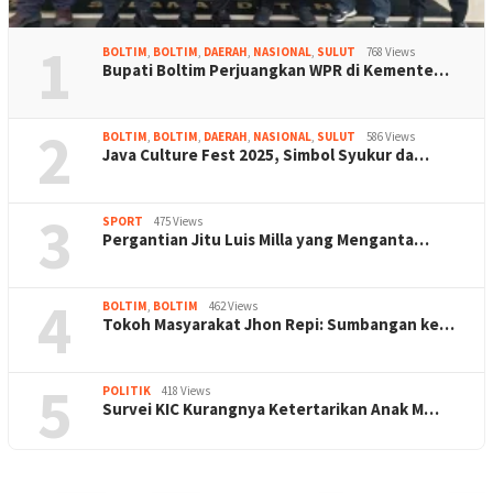
1
BOLTIM
,
BOLTIM
,
DAERAH
,
NASIONAL
,
SULUT
768 Views
Bupati Boltim Perjuangkan WPR di Kemente…
2
BOLTIM
,
BOLTIM
,
DAERAH
,
NASIONAL
,
SULUT
586 Views
Java Culture Fest 2025, Simbol Syukur da…
3
SPORT
475 Views
Pergantian Jitu Luis Milla yang Menganta…
4
BOLTIM
,
BOLTIM
462 Views
Tokoh Masyarakat Jhon Repi: Sumbangan ke…
5
POLITIK
418 Views
Survei KIC Kurangnya Ketertarikan Anak M…