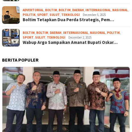
ADVERTORIAL
,
BOLTIM
,
BOLTIM
,
DAERAH
,
INTERNASIONAL
,
NASIONAL
,
POLITIK
,
SPORT
,
SULUT
,
TEKNOLOGI
December 5, 2025
Boltim Tetapkan Dua Perda Strategis, Pem…
BOLTIM
,
BOLTIM
,
DAERAH
,
INTERNASIONAL
,
NASIONAL
,
POLITIK
,
SPORT
,
SULUT
,
TEKNOLOGI
December 2, 2025
Wabup Argo Sampaikan Amanat Bupati Oskar…
BERITA POPULER