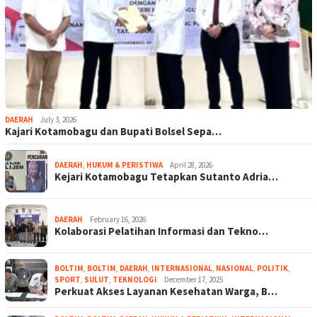
DAERAH
July 3, 2026
Kajari Kotamobagu dan Bupati Bolsel Sepa…
DAERAH
,
HUKUM & PERISTIWA
April 28, 2026
Kejari Kotamobagu Tetapkan Sutanto Adria…
DAERAH
February 16, 2026
Kolaborasi Pelatihan Informasi dan Tekno…
BOLTIM
,
BOLTIM
,
DAERAH
,
INTERNASIONAL
,
NASIONAL
,
POLITIK
,
SPORT
,
SULUT
,
TEKNOLOGI
December 17, 2025
Perkuat Akses Layanan Kesehatan Warga, B…