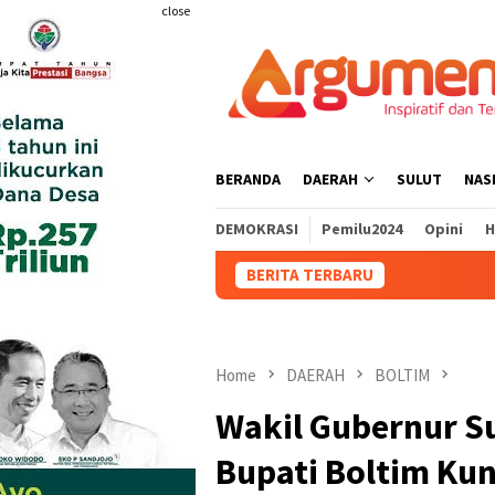
Skip
close
to
content
BERANDA
DAERAH
SULUT
NAS
DEMOKRASI
Pemilu2024
Opini
H
BERITA TERBARU
DPRD Bolmong
Home
DAERAH
BOLTIM
Wakil Gubernur S
Bupati Boltim Kun