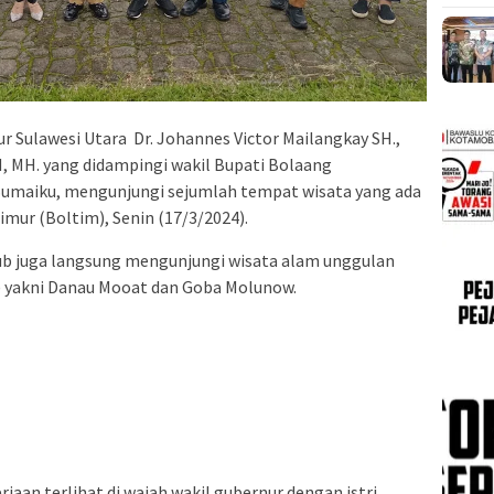
r Sulawesi Utara Dr. Johannes Victor Mailangkay SH.,
SH, MH. yang didampingi wakil Bupati Bolaang
umaiku, mengunjungi sejumlah tempat wisata yang ada
ur (Boltim), Senin (17/3/2024).
ub juga langsung mengunjungi wisata alam unggulan
 yakni Danau Mooat dan Goba Molunow.
iaan terlihat di wajah wakil gubernur dengan istri