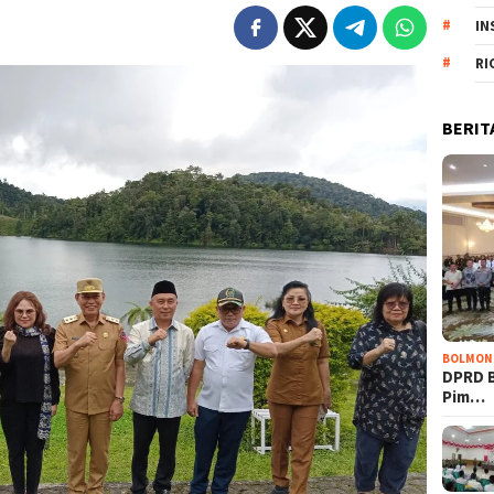
IN
RI
BERIT
BOLMON
DPRD 
Pim…