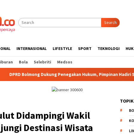
Search
IONAL
INTERNASIONAL
LIFESTYLE
SPORT
TEKNOLOGI
HUK
iburan
Bola
Selebriti
Medsos
 Dukung Penegakan Hukum, Pimpinan Hadiri Seminar Kejari Ko
TOPIK
B
ulut Didampingi Wakil
K
jungi Destinasi Wisata
LI