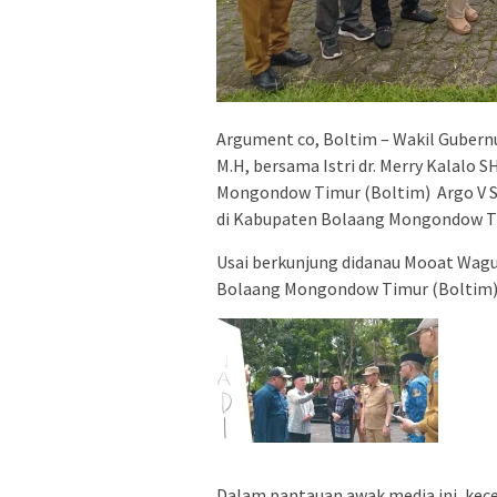
Argument co, Boltim – Wakil Gubernu
M.H, bersama Istri dr. Merry Kalalo 
Mongondow Timur (Boltim) Argo V S
di Kabupaten Bolaang Mongondow Tim
Usai berkunjung didanau Mooat Wag
Bolaang Mongondow Timur (Boltim)
Dalam pantauan awak media ini, kecer