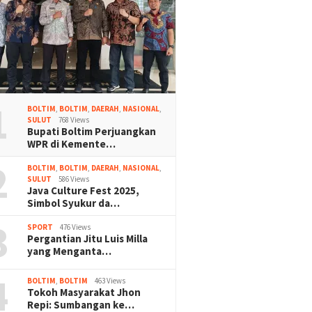
1
BOLTIM
,
BOLTIM
,
DAERAH
,
NASIONAL
,
SULUT
768 Views
Bupati Boltim Perjuangkan
WPR di Kemente…
2
BOLTIM
,
BOLTIM
,
DAERAH
,
NASIONAL
,
SULUT
586 Views
Java Culture Fest 2025,
Simbol Syukur da…
3
SPORT
476 Views
Pergantian Jitu Luis Milla
yang Menganta…
4
BOLTIM
,
BOLTIM
463 Views
Tokoh Masyarakat Jhon
Repi: Sumbangan ke…