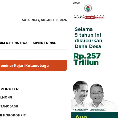
close
SATURDAY, AUGUST 8, 2026
UM & PERISTIWA
ADVERTORIAL
tamobagu
Wali Kota Resmi Buka Pemusatan Diklat Paskibrak
 POPULER
OLMONG
OTAMOBAGU
MI MOKODOMPIT