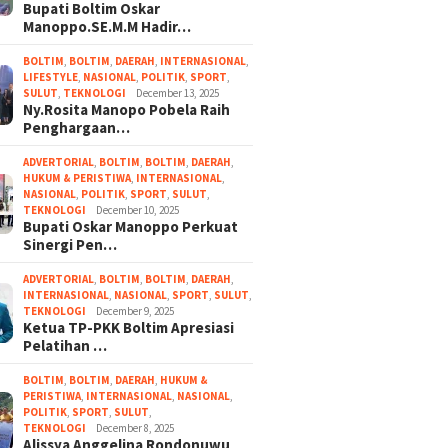
Bupati Boltim Oskar
Manoppo.SE.M.M Hadir…
BOLTIM
,
BOLTIM
,
DAERAH
,
INTERNASIONAL
,
LIFESTYLE
,
NASIONAL
,
POLITIK
,
SPORT
,
SULUT
,
TEKNOLOGI
December 13, 2025
Ny.Rosita Manopo Pobela Raih
Penghargaan…
ADVERTORIAL
,
BOLTIM
,
BOLTIM
,
DAERAH
,
HUKUM & PERISTIWA
,
INTERNASIONAL
,
NASIONAL
,
POLITIK
,
SPORT
,
SULUT
,
TEKNOLOGI
December 10, 2025
Bupati Oskar Manoppo Perkuat
Sinergi Pen…
ADVERTORIAL
,
BOLTIM
,
BOLTIM
,
DAERAH
,
INTERNASIONAL
,
NASIONAL
,
SPORT
,
SULUT
,
TEKNOLOGI
December 9, 2025
Ketua TP-PKK Boltim Apresiasi
Pelatihan …
BOLTIM
,
BOLTIM
,
DAERAH
,
HUKUM &
PERISTIWA
,
INTERNASIONAL
,
NASIONAL
,
POLITIK
,
SPORT
,
SULUT
,
TEKNOLOGI
December 8, 2025
Alissya Anggelina Rondonuwu