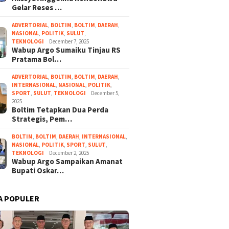
Gelar Reses …
ADVERTORIAL
,
BOLTIM
,
BOLTIM
,
DAERAH
,
NASIONAL
,
POLITIK
,
SULUT
,
TEKNOLOGI
December 7, 2025
Wabup Argo Sumaiku Tinjau RS
Pratama Bol…
ADVERTORIAL
,
BOLTIM
,
BOLTIM
,
DAERAH
,
INTERNASIONAL
,
NASIONAL
,
POLITIK
,
SPORT
,
SULUT
,
TEKNOLOGI
December 5,
2025
Boltim Tetapkan Dua Perda
Strategis, Pem…
BOLTIM
,
BOLTIM
,
DAERAH
,
INTERNASIONAL
,
NASIONAL
,
POLITIK
,
SPORT
,
SULUT
,
TEKNOLOGI
December 2, 2025
Wabup Argo Sampaikan Amanat
Bupati Oskar…
A POPULER