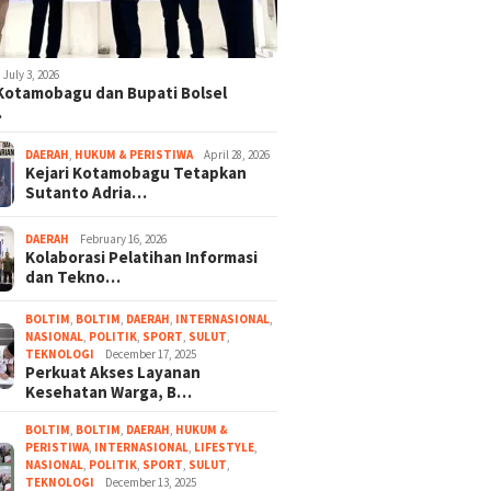
July 3, 2026
 Kotamobagu dan Bupati Bolsel
…
DAERAH
,
HUKUM & PERISTIWA
April 28, 2026
Kejari Kotamobagu Tetapkan
Sutanto Adria…
DAERAH
February 16, 2026
Kolaborasi Pelatihan Informasi
dan Tekno…
BOLTIM
,
BOLTIM
,
DAERAH
,
INTERNASIONAL
,
NASIONAL
,
POLITIK
,
SPORT
,
SULUT
,
TEKNOLOGI
December 17, 2025
Perkuat Akses Layanan
Kesehatan Warga, B…
BOLTIM
,
BOLTIM
,
DAERAH
,
HUKUM &
PERISTIWA
,
INTERNASIONAL
,
LIFESTYLE
,
NASIONAL
,
POLITIK
,
SPORT
,
SULUT
,
TEKNOLOGI
December 13, 2025