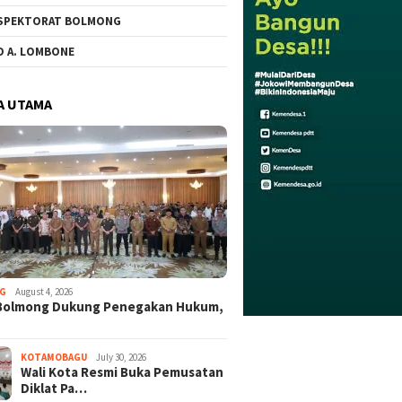
SPEKTORAT BOLMONG
O A. LOMBONE
A UTAMA
G
August 4, 2026
Bolmong Dukung Penegakan Hukum,
KOTAMOBAGU
July 30, 2026
Wali Kota Resmi Buka Pemusatan
Diklat Pa…