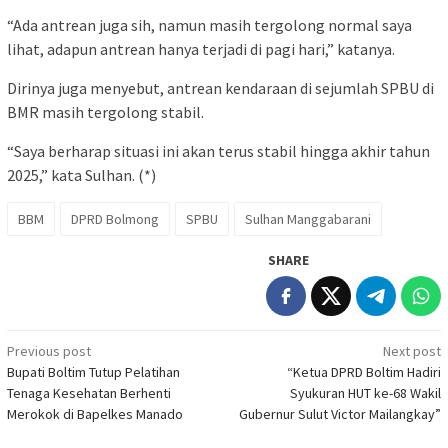
“Ada antrean juga sih, namun masih tergolong normal saya
lihat, adapun antrean hanya terjadi di pagi hari,” katanya.
Dirinya juga menyebut, antrean kendaraan di sejumlah SPBU di
BMR masih tergolong stabil.
“Saya berharap situasi ini akan terus stabil hingga akhir tahun
2025,” kata Sulhan. (*)
BBM
DPRD Bolmong
SPBU
Sulhan Manggabarani
SHARE
Post
Previous post
Next post
Bupati Boltim Tutup Pelatihan
“Ketua DPRD Boltim Hadiri
navigation
Tenaga Kesehatan Berhenti
Syukuran HUT ke-68 Wakil
Merokok di Bapelkes Manado
Gubernur Sulut Victor Mailangkay”