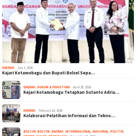
DAERAH
July 3, 2026
Kajari Kotamobagu dan Bupati Bolsel Sepa…
DAERAH
,
HUKUM & PERISTIWA
April 28, 2026
Kejari Kotamobagu Tetapkan Sutanto Adria…
DAERAH
February 16, 2026
Kolaborasi Pelatihan Informasi dan Tekno…
BOLTIM
,
BOLTIM
,
DAERAH
,
INTERNASIONAL
,
NASIONAL
,
POLITIK
,