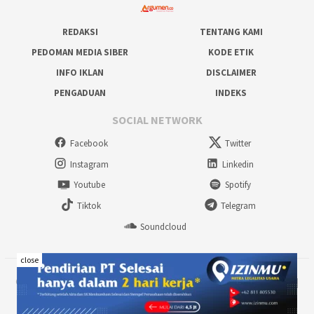
REDAKSI
TENTANG KAMI
PEDOMAN MEDIA SIBER
KODE ETIK
INFO IKLAN
DISCLAIMER
PENGADUAN
INDEKS
SOCIAL NETWORK
Facebook
Twitter
Instagram
Linkedin
Youtube
Spotify
Tiktok
Telegram
Soundcloud
close
©2024 www.argumen.co - Inspiratif & Terpercaya | PT. TAYO MEDIA UTAMA |
All rights reserved.