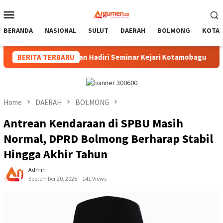
Skip
Mobile
to
Menu
content
BERANDA
NASIONAL
SULUT
DAERAH
BOLMONG
KOTA
m, Pimpinan Hadiri Seminar Kejari Kotamobagu
BERITA TERBARU
Wali Ko
Home
DAERAH
BOLMONG
Antrean Kendaraan di SPBU Masih
Normal, DPRD Bolmong Berharap Stabil
Hingga Akhir Tahun
Admin
September 20, 2025
141 Views