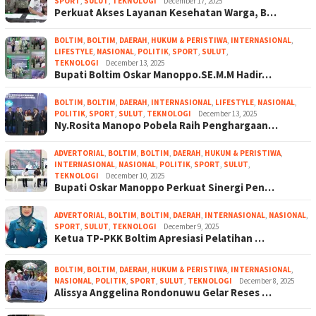
SPORT
,
SULUT
,
TEKNOLOGI
December 17, 2025
Perkuat Akses Layanan Kesehatan Warga, B…
BOLTIM
,
BOLTIM
,
DAERAH
,
HUKUM & PERISTIWA
,
INTERNASIONAL
,
LIFESTYLE
,
NASIONAL
,
POLITIK
,
SPORT
,
SULUT
,
TEKNOLOGI
December 13, 2025
Bupati Boltim Oskar Manoppo.SE.M.M Hadir…
BOLTIM
,
BOLTIM
,
DAERAH
,
INTERNASIONAL
,
LIFESTYLE
,
NASIONAL
,
POLITIK
,
SPORT
,
SULUT
,
TEKNOLOGI
December 13, 2025
Ny.Rosita Manopo Pobela Raih Penghargaan…
ADVERTORIAL
,
BOLTIM
,
BOLTIM
,
DAERAH
,
HUKUM & PERISTIWA
,
INTERNASIONAL
,
NASIONAL
,
POLITIK
,
SPORT
,
SULUT
,
TEKNOLOGI
December 10, 2025
Bupati Oskar Manoppo Perkuat Sinergi Pen…
ADVERTORIAL
,
BOLTIM
,
BOLTIM
,
DAERAH
,
INTERNASIONAL
,
NASIONAL
,
SPORT
,
SULUT
,
TEKNOLOGI
December 9, 2025
Ketua TP-PKK Boltim Apresiasi Pelatihan …
BOLTIM
,
BOLTIM
,
DAERAH
,
HUKUM & PERISTIWA
,
INTERNASIONAL
,
NASIONAL
,
POLITIK
,
SPORT
,
SULUT
,
TEKNOLOGI
December 8, 2025
Alissya Anggelina Rondonuwu Gelar Reses …