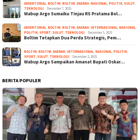
ADVERTORIAL
,
BOLTIM
,
BOLTIM
,
DAERAH
,
NASIONAL
,
POLITIK
,
SULUT
,
TEKNOLOGI
December 7, 2025
Wabup Argo Sumaiku Tinjau RS Pratama Bol…
ADVERTORIAL
,
BOLTIM
,
BOLTIM
,
DAERAH
,
INTERNASIONAL
,
NASIONAL
,
POLITIK
,
SPORT
,
SULUT
,
TEKNOLOGI
December 5, 2025
Boltim Tetapkan Dua Perda Strategis, Pem…
BOLTIM
,
BOLTIM
,
DAERAH
,
INTERNASIONAL
,
NASIONAL
,
POLITIK
,
SPORT
,
SULUT
,
TEKNOLOGI
December 2, 2025
Wabup Argo Sampaikan Amanat Bupati Oskar…
BERITA POPULER