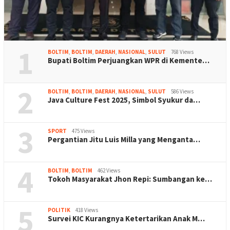
1
BOLTIM
,
BOLTIM
,
DAERAH
,
NASIONAL
,
SULUT
768 Views
Bupati Boltim Perjuangkan WPR di Kemente…
2
BOLTIM
,
BOLTIM
,
DAERAH
,
NASIONAL
,
SULUT
586 Views
Java Culture Fest 2025, Simbol Syukur da…
3
SPORT
475 Views
Pergantian Jitu Luis Milla yang Menganta…
4
BOLTIM
,
BOLTIM
462 Views
Tokoh Masyarakat Jhon Repi: Sumbangan ke…
5
POLITIK
418 Views
Survei KIC Kurangnya Ketertarikan Anak M…