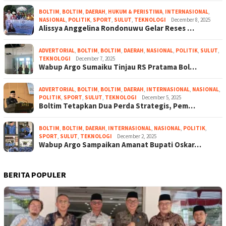
BOLTIM
,
BOLTIM
,
DAERAH
,
HUKUM & PERISTIWA
,
INTERNASIONAL
,
NASIONAL
,
POLITIK
,
SPORT
,
SULUT
,
TEKNOLOGI
December 8, 2025
Alissya Anggelina Rondonuwu Gelar Reses …
ADVERTORIAL
,
BOLTIM
,
BOLTIM
,
DAERAH
,
NASIONAL
,
POLITIK
,
SULUT
,
TEKNOLOGI
December 7, 2025
Wabup Argo Sumaiku Tinjau RS Pratama Bol…
ADVERTORIAL
,
BOLTIM
,
BOLTIM
,
DAERAH
,
INTERNASIONAL
,
NASIONAL
,
POLITIK
,
SPORT
,
SULUT
,
TEKNOLOGI
December 5, 2025
Boltim Tetapkan Dua Perda Strategis, Pem…
BOLTIM
,
BOLTIM
,
DAERAH
,
INTERNASIONAL
,
NASIONAL
,
POLITIK
,
SPORT
,
SULUT
,
TEKNOLOGI
December 2, 2025
Wabup Argo Sampaikan Amanat Bupati Oskar…
BERITA POPULER