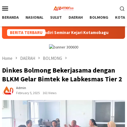
Skip
Mobile
to
Menu
content
BERANDA
NASIONAL
SULUT
DAERAH
BOLMONG
KOTA
inan Hadiri Seminar Kejari Kotamobagu
BERITA TERBARU
Wali Kota Resm
Home
DAERAH
BOLMONG
Dinkes Bolmong Bekerjasama dengan
BLKM Gelar Bimtek ke Labkesmas Tier 2
Admin
February 5, 2025
161 Views