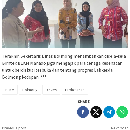
Terakhir, Sekertaris Dinas Bolmong menambahkan disela-sela
Bimtek BLKM Manado juga mengajak para tenaga kesehatan
untuk berdiskusi terbuka dan tentang progres Labkesda
Bolmong kedepan.
***
BLKM
Bolmong
Dinkes
Labkesmas
SHARE
Post
Previous post
Next post