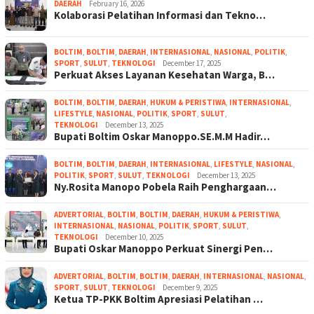
DAERAH
February 16, 2026
Kolaborasi Pelatihan Informasi dan Tekno…
BOLTIM
,
BOLTIM
,
DAERAH
,
INTERNASIONAL
,
NASIONAL
,
POLITIK
,
SPORT
,
SULUT
,
TEKNOLOGI
December 17, 2025
Perkuat Akses Layanan Kesehatan Warga, B…
BOLTIM
,
BOLTIM
,
DAERAH
,
HUKUM & PERISTIWA
,
INTERNASIONAL
,
LIFESTYLE
,
NASIONAL
,
POLITIK
,
SPORT
,
SULUT
,
TEKNOLOGI
December 13, 2025
Bupati Boltim Oskar Manoppo.SE.M.M Hadir…
BOLTIM
,
BOLTIM
,
DAERAH
,
INTERNASIONAL
,
LIFESTYLE
,
NASIONAL
,
POLITIK
,
SPORT
,
SULUT
,
TEKNOLOGI
December 13, 2025
Ny.Rosita Manopo Pobela Raih Penghargaan…
ADVERTORIAL
,
BOLTIM
,
BOLTIM
,
DAERAH
,
HUKUM & PERISTIWA
,
INTERNASIONAL
,
NASIONAL
,
POLITIK
,
SPORT
,
SULUT
,
TEKNOLOGI
December 10, 2025
Bupati Oskar Manoppo Perkuat Sinergi Pen…
ADVERTORIAL
,
BOLTIM
,
BOLTIM
,
DAERAH
,
INTERNASIONAL
,
NASIONAL
,
SPORT
,
SULUT
,
TEKNOLOGI
December 9, 2025
Ketua TP-PKK Boltim Apresiasi Pelatihan …