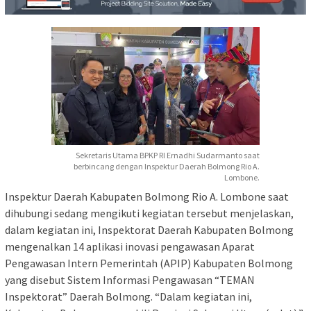
Sekretaris Utama BPKP RI Ernadhi Sudarmanto saat
berbincang dengan Inspektur Daerah Bolmong Rio A.
Lombone.
Inspektur Daerah Kabupaten Bolmong Rio A. Lombone saat
dihubungi sedang mengikuti kegiatan tersebut menjelaskan,
dalam kegiatan ini, Inspektorat Daerah Kabupaten Bolmong
mengenalkan 14 aplikasi inovasi pengawasan Aparat
Pengawasan Intern Pemerintah (APIP) Kabupaten Bolmong
yang disebut Sistem Informasi Pengawasan “TEMAN
Inspektorat” Daerah Bolmong. “Dalam kegiatan ini,