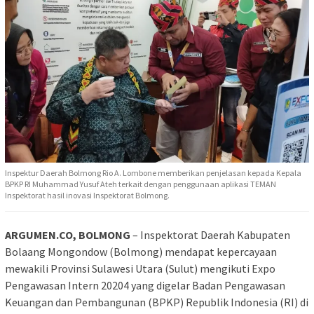
Inspektur Daerah Bolmong Rio A. Lombone memberikan penjelasan kepada Kepala
BPKP RI Muhammad Yusuf Ateh terkait dengan penggunaan aplikasi TEMAN
Inspektorat hasil inovasi Inspektorat Bolmong.
ARGUMEN.CO, BOLMONG
– Inspektorat Daerah Kabupaten
Bolaang Mongondow (Bolmong) mendapat kepercayaan
mewakili Provinsi Sulawesi Utara (Sulut) mengikuti Expo
Pengawasan Intern 20204 yang digelar Badan Pengawasan
Keuangan dan Pembangunan (BPKP) Republik Indonesia (RI) di