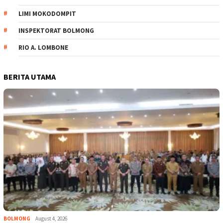
LIMI MOKODOMPIT
INSPEKTORAT BOLMONG
RIO A. LOMBONE
BERITA UTAMA
BOLMONG
August 4, 2026