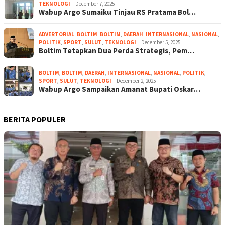
TEKNOLOGI
December 7, 2025
Wabup Argo Sumaiku Tinjau RS Pratama Bol…
ADVERTORIAL
,
BOLTIM
,
BOLTIM
,
DAERAH
,
INTERNASIONAL
,
NASIONAL
,
POLITIK
,
SPORT
,
SULUT
,
TEKNOLOGI
December 5, 2025
Boltim Tetapkan Dua Perda Strategis, Pem…
BOLTIM
,
BOLTIM
,
DAERAH
,
INTERNASIONAL
,
NASIONAL
,
POLITIK
,
SPORT
,
SULUT
,
TEKNOLOGI
December 2, 2025
Wabup Argo Sampaikan Amanat Bupati Oskar…
BERITA POPULER