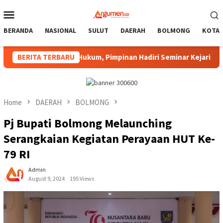
Skip
Mobile
to
Menu
content
BERANDA
NASIONAL
SULUT
DAERAH
BOLMONG
KOTA
enegakan Hukum, Pimpinan Hadiri Seminar Kejari Kotamobagu
BERITA TERBARU
Home
DAERAH
BOLMONG
Pj Bupati Bolmong Melaunching
Serangkaian Kegiatan Perayaan HUT Ke-
79 RI
Admin
August 9, 2024
195 Views