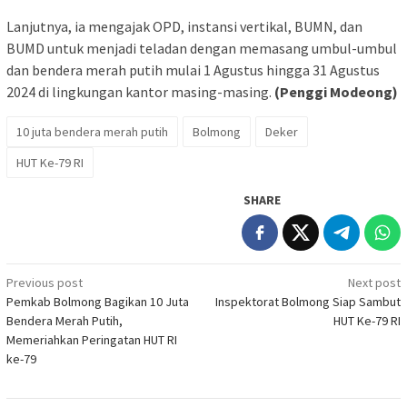
Lanjutnya, ia mengajak OPD, instansi vertikal, BUMN, dan
BUMD untuk menjadi teladan dengan memasang umbul-umbul
dan bendera merah putih mulai 1 Agustus hingga 31 Agustus
2024 di lingkungan kantor masing-masing.
(Penggi Modeong)
10 juta bendera merah putih
Bolmong
Deker
HUT Ke-79 RI
SHARE
Post
Previous post
Next post
Pemkab Bolmong Bagikan 10 Juta
Inspektorat Bolmong Siap Sambut
navigation
Bendera Merah Putih,
HUT Ke-79 RI
Memeriahkan Peringatan HUT RI
ke-79