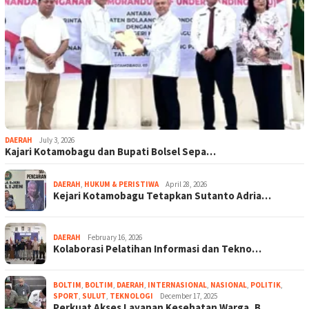
DAERAH
July 3, 2026
Kajari Kotamobagu dan Bupati Bolsel Sepa…
DAERAH
,
HUKUM & PERISTIWA
April 28, 2026
Kejari Kotamobagu Tetapkan Sutanto Adria…
DAERAH
February 16, 2026
Kolaborasi Pelatihan Informasi dan Tekno…
BOLTIM
,
BOLTIM
,
DAERAH
,
INTERNASIONAL
,
NASIONAL
,
POLITIK
,
SPORT
,
SULUT
,
TEKNOLOGI
December 17, 2025
Perkuat Akses Layanan Kesehatan Warga, B…