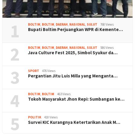
1
BOLTIM
,
BOLTIM
,
DAERAH
,
NASIONAL
,
SULUT
768 Views
Bupati Boltim Perjuangkan WPR di Kemente…
2
BOLTIM
,
BOLTIM
,
DAERAH
,
NASIONAL
,
SULUT
586 Views
Java Culture Fest 2025, Simbol Syukur da…
3
SPORT
476 Views
Pergantian Jitu Luis Milla yang Menganta…
4
BOLTIM
,
BOLTIM
463 Views
Tokoh Masyarakat Jhon Repi: Sumbangan ke…
5
POLITIK
418 Views
Survei KIC Kurangnya Ketertarikan Anak M…