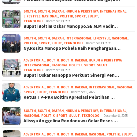
BOLTIM
,
BOLTIM
,
DAERAH
,
HUKUM & PERISTIWA
,
INTERNASIONAL
,
LIFESTYLE
,
NASIONAL
,
POLITIK
,
SPORT
,
SULUT
,
TEKNOLOGI
December 13, 2025
Bupati Boltim Oskar Manoppo.SE.M.M Hadir…
BOLTIM
,
BOLTIM
,
DAERAH
,
INTERNASIONAL
,
LIFESTYLE
,
NASIONAL
,
POLITIK
,
SPORT
,
SULUT
,
TEKNOLOGI
December 13, 2025
Ny.Rosita Manopo Pobela Raih Penghargaan…
ADVERTORIAL
,
BOLTIM
,
BOLTIM
,
DAERAH
,
HUKUM & PERISTIWA
,
INTERNASIONAL
,
NASIONAL
,
POLITIK
,
SPORT
,
SULUT
,
TEKNOLOGI
December 10, 2025
Bupati Oskar Manoppo Perkuat Sinergi Pen…
ADVERTORIAL
,
BOLTIM
,
BOLTIM
,
DAERAH
,
INTERNASIONAL
,
NASIONAL
,
SPORT
,
SULUT
,
TEKNOLOGI
December 9, 2025
Ketua TP-PKK Boltim Apresiasi Pelatihan …
BOLTIM
,
BOLTIM
,
DAERAH
,
HUKUM & PERISTIWA
,
INTERNASIONAL
,
NASIONAL
,
POLITIK
,
SPORT
,
SULUT
,
TEKNOLOGI
December 8, 2025
Alissya Anggelina Rondonuwu Gelar Reses …
ADVERTORIAL
,
BOLTIM
,
BOLTIM
,
DAERAH
,
NASIONAL
,
POLITIK
,
SULUT
,