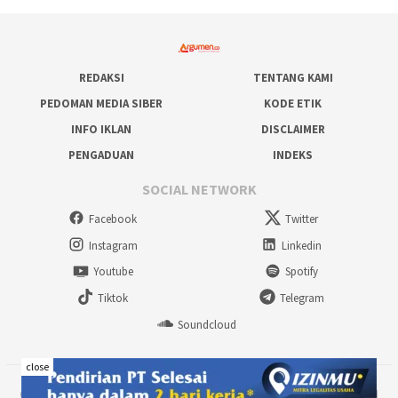
REDAKSI
TENTANG KAMI
PEDOMAN MEDIA SIBER
KODE ETIK
INFO IKLAN
DISCLAIMER
PENGADUAN
INDEKS
SOCIAL NETWORK
Facebook
Twitter
Instagram
Linkedin
Youtube
Spotify
Tiktok
Telegram
Soundcloud
close
©2024 www.argumen.co - Inspiratif & Terpercaya | PT. TAYO MEDIA UTAMA |