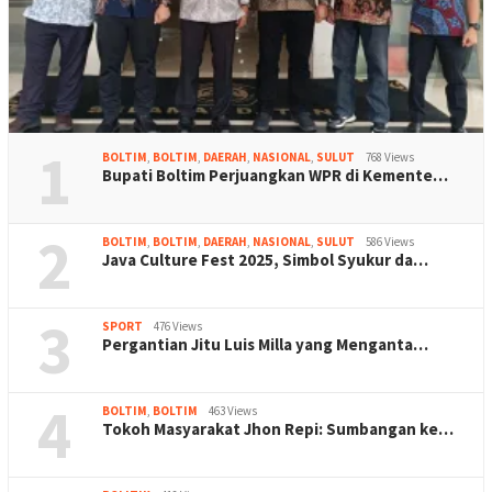
1
BOLTIM
,
BOLTIM
,
DAERAH
,
NASIONAL
,
SULUT
768 Views
Bupati Boltim Perjuangkan WPR di Kemente…
2
BOLTIM
,
BOLTIM
,
DAERAH
,
NASIONAL
,
SULUT
586 Views
Java Culture Fest 2025, Simbol Syukur da…
3
SPORT
476 Views
Pergantian Jitu Luis Milla yang Menganta…
4
BOLTIM
,
BOLTIM
463 Views
Tokoh Masyarakat Jhon Repi: Sumbangan ke…