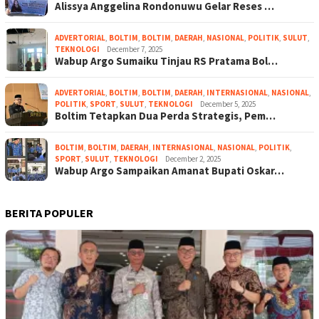
Alissya Anggelina Rondonuwu Gelar Reses …
ADVERTORIAL
,
BOLTIM
,
BOLTIM
,
DAERAH
,
NASIONAL
,
POLITIK
,
SULUT
,
TEKNOLOGI
December 7, 2025
Wabup Argo Sumaiku Tinjau RS Pratama Bol…
ADVERTORIAL
,
BOLTIM
,
BOLTIM
,
DAERAH
,
INTERNASIONAL
,
NASIONAL
,
POLITIK
,
SPORT
,
SULUT
,
TEKNOLOGI
December 5, 2025
Boltim Tetapkan Dua Perda Strategis, Pem…
BOLTIM
,
BOLTIM
,
DAERAH
,
INTERNASIONAL
,
NASIONAL
,
POLITIK
,
SPORT
,
SULUT
,
TEKNOLOGI
December 2, 2025
Wabup Argo Sampaikan Amanat Bupati Oskar…
BERITA POPULER