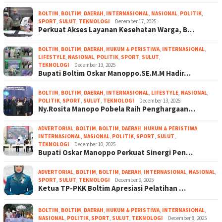
BOLTIM
,
BOLTIM
,
DAERAH
,
INTERNASIONAL
,
NASIONAL
,
POLITIK
,
SPORT
,
SULUT
,
TEKNOLOGI
December 17, 2025
Perkuat Akses Layanan Kesehatan Warga, B…
BOLTIM
,
BOLTIM
,
DAERAH
,
HUKUM & PERISTIWA
,
INTERNASIONAL
,
LIFESTYLE
,
NASIONAL
,
POLITIK
,
SPORT
,
SULUT
,
TEKNOLOGI
December 13, 2025
Bupati Boltim Oskar Manoppo.SE.M.M Hadir…
BOLTIM
,
BOLTIM
,
DAERAH
,
INTERNASIONAL
,
LIFESTYLE
,
NASIONAL
,
POLITIK
,
SPORT
,
SULUT
,
TEKNOLOGI
December 13, 2025
Ny.Rosita Manopo Pobela Raih Penghargaan…
ADVERTORIAL
,
BOLTIM
,
BOLTIM
,
DAERAH
,
HUKUM & PERISTIWA
,
INTERNASIONAL
,
NASIONAL
,
POLITIK
,
SPORT
,
SULUT
,
TEKNOLOGI
December 10, 2025
Bupati Oskar Manoppo Perkuat Sinergi Pen…
ADVERTORIAL
,
BOLTIM
,
BOLTIM
,
DAERAH
,
INTERNASIONAL
,
NASIONAL
,
SPORT
,
SULUT
,
TEKNOLOGI
December 9, 2025
Ketua TP-PKK Boltim Apresiasi Pelatihan …
BOLTIM
,
BOLTIM
,
DAERAH
,
HUKUM & PERISTIWA
,
INTERNASIONAL
,
NASIONAL
,
POLITIK
,
SPORT
,
SULUT
,
TEKNOLOGI
December 8, 2025