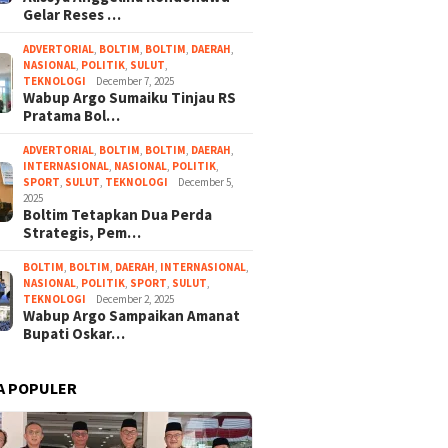
Gelar Reses …
ADVERTORIAL
,
BOLTIM
,
BOLTIM
,
DAERAH
,
NASIONAL
,
POLITIK
,
SULUT
,
TEKNOLOGI
December 7, 2025
Wabup Argo Sumaiku Tinjau RS
Pratama Bol…
ADVERTORIAL
,
BOLTIM
,
BOLTIM
,
DAERAH
,
INTERNASIONAL
,
NASIONAL
,
POLITIK
,
SPORT
,
SULUT
,
TEKNOLOGI
December 5,
2025
Boltim Tetapkan Dua Perda
Strategis, Pem…
BOLTIM
,
BOLTIM
,
DAERAH
,
INTERNASIONAL
,
NASIONAL
,
POLITIK
,
SPORT
,
SULUT
,
TEKNOLOGI
December 2, 2025
Wabup Argo Sampaikan Amanat
Bupati Oskar…
A POPULER