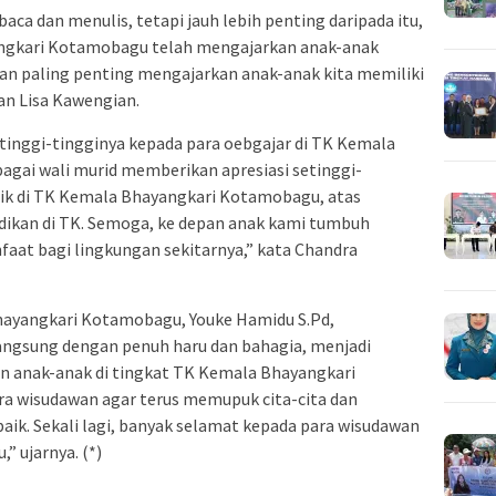
a dan menulis, tetapi jauh lebih penting daripada itu,
angkari Kotamobagu telah mengajarkan anak-anak
an paling penting mengajarkan anak-anak kita memiliki
an Lisa Kawengian.
tinggi-tingginya kepada para oebgajar di TK Kemala
gai wali murid memberikan apresiasi setinggi-
dik di TK Kemala Bhayangkari Kotamobagu, atas
kan di TK. Semoga, ke depan anak kami tumbuh
aat bagi lingkungan sekitarnya,” kata Chandra
hayangkari Kotamobagu, Youke Hamidu S.Pd,
angsung dengan penuh haru dan bahagia, menjadi
n anak-anak di tingkat TK Kemala Bhayangkari
a wisudawan agar terus memupuk cita-cita dan
ik. Sekali lagi, banyak selamat kepada para wisudawan
 ujarnya. (*)