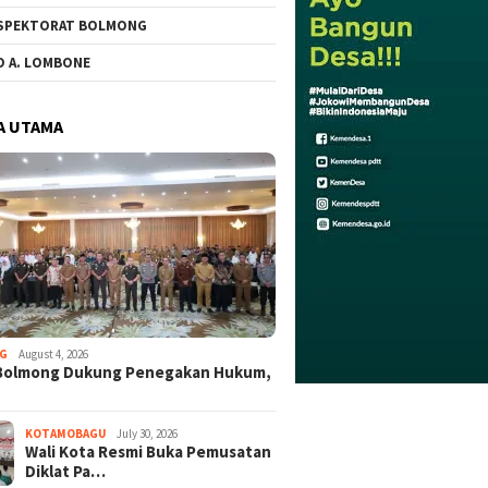
SPEKTORAT BOLMONG
O A. LOMBONE
A UTAMA
G
August 4, 2026
Bolmong Dukung Penegakan Hukum,
KOTAMOBAGU
July 30, 2026
Wali Kota Resmi Buka Pemusatan
Diklat Pa…