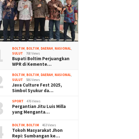
1
BOLTIM
,
BOLTIM
,
DAERAH
,
NASIONAL
,
SULUT
768 Views
Bupati Boltim Perjuangkan
WPR di Kemente…
2
BOLTIM
,
BOLTIM
,
DAERAH
,
NASIONAL
,
SULUT
586 Views
Java Culture Fest 2025,
Simbol Syukur da…
3
SPORT
476 Views
Pergantian Jitu Luis Milla
yang Menganta…
4
BOLTIM
,
BOLTIM
463 Views
Tokoh Masyarakat Jhon
Repi: Sumbangan ke…