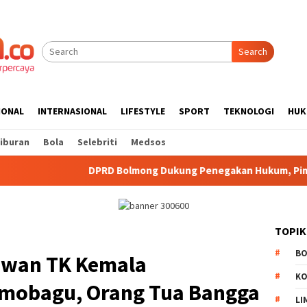
Search
IONAL
INTERNASIONAL
LIFESTYLE
SPORT
TEKNOLOGI
HUK
iburan
Bola
Selebriti
Medsos
D Bolmong Dukung Penegakan Hukum, Pimpinan Hadiri Seminar 
TOPIK
B
awan TK Kemala
K
mobagu, Orang Tua Bangga
LI