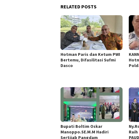
RELATED POSTS
Hotman Paris dan Ketum PWI
KANN
Bertemu, Difasilitasi Sufmi
Hotm
Dasco
Pold
Bupati Boltim Oskar
Ny.R
Manoppo.SE.M.M Hadiri
Raih
Sertijab Pangdam
PAUD