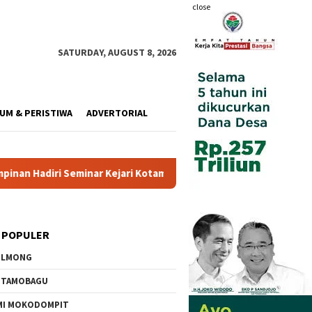
close
SATURDAY, AUGUST 8, 2026
UM & PERISTIWA
ADVERTORIAL
Kejari Kotamobagu
Wali Kota Resmi Buka Pemusatan Dikla
 POPULER
OLMONG
OTAMOBAGU
MI MOKODOMPIT