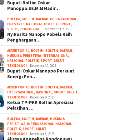
Bupati Boltim Oskar
Manoppo.SE.M.M Hadir…
BOLTIM
,
BOLTIM
,
DAERAH
,
INTERNASIONAL
,
LIFESTYLE
,
NASIONAL
,
POLITIK
,
SPORT
,
SULUT
,
TEKNOLOGI
December 13, 2025
Ny.Rosita Manopo Pobela Raih
Penghargaan…
ADVERTORIAL
,
BOLTIM
,
BOLTIM
,
DAERAH
,
HUKUM & PERISTIWA
,
INTERNASIONAL
,
NASIONAL
,
POLITIK
,
SPORT
,
SULUT
,
TEKNOLOGI
December 10, 2025
Bupati Oskar Manoppo Perkuat
Sinergi Pen…
ADVERTORIAL
,
BOLTIM
,
BOLTIM
,
DAERAH
,
INTERNASIONAL
,
NASIONAL
,
SPORT
,
SULUT
,
TEKNOLOGI
December 9, 2025
Ketua TP-PKK Boltim Apresiasi
Pelatihan …
BOLTIM
,
BOLTIM
,
DAERAH
,
HUKUM &
PERISTIWA
,
INTERNASIONAL
,
NASIONAL
,
POLITIK
,
SPORT
,
SULUT
,
TEKNOLOGI
December 8, 2025
Alissya Anggelina Rondonuwu