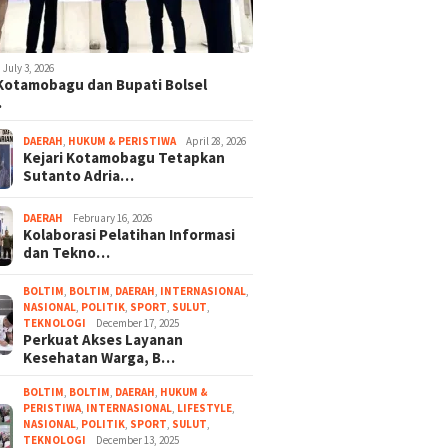
July 3, 2026
 Kotamobagu dan Bupati Bolsel
…
DAERAH
,
HUKUM & PERISTIWA
April 28, 2026
Kejari Kotamobagu Tetapkan
Sutanto Adria…
DAERAH
February 16, 2026
Kolaborasi Pelatihan Informasi
dan Tekno…
BOLTIM
,
BOLTIM
,
DAERAH
,
INTERNASIONAL
,
NASIONAL
,
POLITIK
,
SPORT
,
SULUT
,
TEKNOLOGI
December 17, 2025
Perkuat Akses Layanan
Kesehatan Warga, B…
BOLTIM
,
BOLTIM
,
DAERAH
,
HUKUM &
PERISTIWA
,
INTERNASIONAL
,
LIFESTYLE
,
NASIONAL
,
POLITIK
,
SPORT
,
SULUT
,
TEKNOLOGI
December 13, 2025