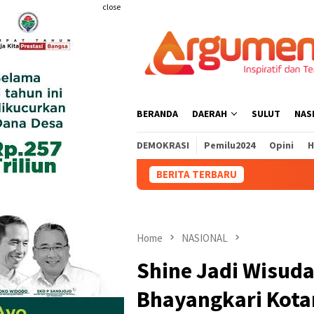
Skip
close
to
content
BERANDA
DAERAH
SULUT
NAS
DEMOKRASI
Pemilu2024
Opini
H
BERITA TERBARU
DPR
Home
NASIONAL
Shine Jadi Wisud
Bhayangkari Kota