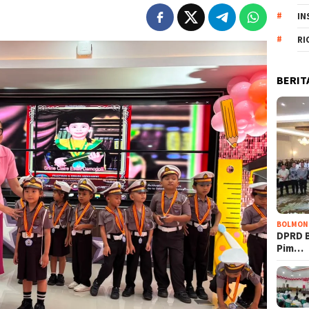
IN
RI
BERIT
BOLMON
DPRD 
Pim…