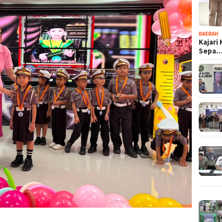
DAERAH
Kajari
Sepa