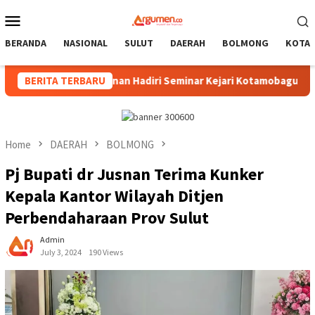
Skip
Mobile
to
Menu
content
BERANDA
NASIONAL
SULUT
DAERAH
BOLMONG
KOTA
m, Pimpinan Hadiri Seminar Kejari Kotamobagu
BERITA TERBARU
Wali Ko
Home
DAERAH
BOLMONG
Pj Bupati dr Jusnan Terima Kunker
Kepala Kantor Wilayah Ditjen
Perbendaharaan Prov Sulut
Admin
July 3, 2024
190 Views