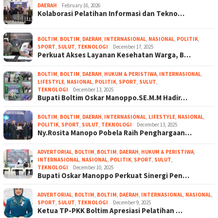
DAERAH
February 16, 2026
Kolaborasi Pelatihan Informasi dan Tekno…
BOLTIM
,
BOLTIM
,
DAERAH
,
INTERNASIONAL
,
NASIONAL
,
POLITIK
,
SPORT
,
SULUT
,
TEKNOLOGI
December 17, 2025
Perkuat Akses Layanan Kesehatan Warga, B…
BOLTIM
,
BOLTIM
,
DAERAH
,
HUKUM & PERISTIWA
,
INTERNASIONAL
,
LIFESTYLE
,
NASIONAL
,
POLITIK
,
SPORT
,
SULUT
,
TEKNOLOGI
December 13, 2025
Bupati Boltim Oskar Manoppo.SE.M.M Hadir…
BOLTIM
,
BOLTIM
,
DAERAH
,
INTERNASIONAL
,
LIFESTYLE
,
NASIONAL
,
POLITIK
,
SPORT
,
SULUT
,
TEKNOLOGI
December 13, 2025
Ny.Rosita Manopo Pobela Raih Penghargaan…
ADVERTORIAL
,
BOLTIM
,
BOLTIM
,
DAERAH
,
HUKUM & PERISTIWA
,
INTERNASIONAL
,
NASIONAL
,
POLITIK
,
SPORT
,
SULUT
,
TEKNOLOGI
December 10, 2025
Bupati Oskar Manoppo Perkuat Sinergi Pen…
ADVERTORIAL
,
BOLTIM
,
BOLTIM
,
DAERAH
,
INTERNASIONAL
,
NASIONAL
,
SPORT
,
SULUT
,
TEKNOLOGI
December 9, 2025
Ketua TP-PKK Boltim Apresiasi Pelatihan …