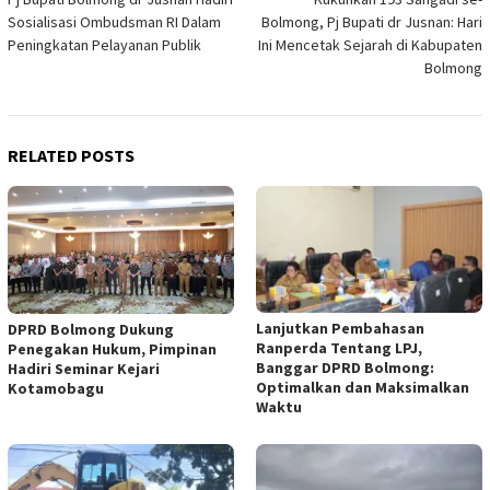
navigation
Sosialisasi Ombudsman RI Dalam
Bolmong, Pj Bupati dr Jusnan: Hari
Peningkatan Pelayanan Publik
Ini Mencetak Sejarah di Kabupaten
Bolmong
RELATED POSTS
Lanjutkan Pembahasan
DPRD Bolmong Dukung
Ranperda Tentang LPJ,
Penegakan Hukum, Pimpinan
Banggar DPRD Bolmong:
Hadiri Seminar Kejari
Optimalkan dan Maksimalkan
Kotamobagu
Waktu