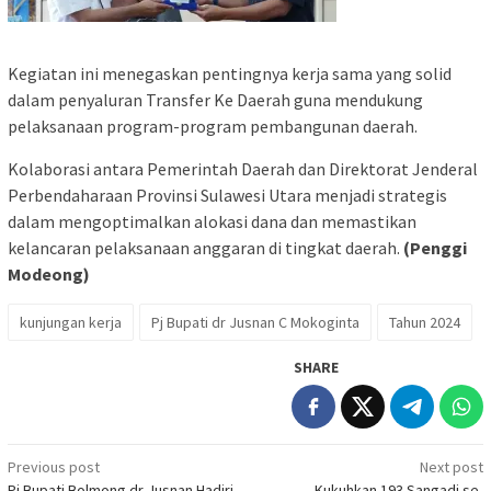
Kegiatan ini menegaskan pentingnya kerja sama yang solid
dalam penyaluran Transfer Ke Daerah guna mendukung
pelaksanaan program-program pembangunan daerah.
Kolaborasi antara Pemerintah Daerah dan Direktorat Jenderal
Perbendaharaan Provinsi Sulawesi Utara menjadi strategis
dalam mengoptimalkan alokasi dana dan memastikan
kelancaran pelaksanaan anggaran di tingkat daerah.
(Penggi
Modeong)
kunjungan kerja
Pj Bupati dr Jusnan C Mokoginta
Tahun 2024
SHARE
Post
Previous post
Next post
Pj Bupati Bolmong dr Jusnan Hadiri
Kukuhkan 193 Sangadi se-