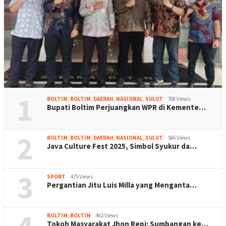
1
BOLTIM
,
BOLTIM
,
DAERAH
,
NASIONAL
,
SULUT
768 Views
Bupati Boltim Perjuangkan WPR di Kemente…
2
BOLTIM
,
BOLTIM
,
DAERAH
,
NASIONAL
,
SULUT
586 Views
Java Culture Fest 2025, Simbol Syukur da…
3
SPORT
475 Views
Pergantian Jitu Luis Milla yang Menganta…
BOLTIM
,
BOLTIM
462 Views
Tokoh Masyarakat Jhon Repi: Sumbangan ke…