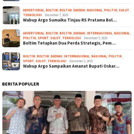
ADVERTORIAL
,
BOLTIM
,
BOLTIM
,
DAERAH
,
NASIONAL
,
POLITIK
,
SULUT
,
TEKNOLOGI
December 7, 2025
Wabup Argo Sumaiku Tinjau RS Pratama Bol…
ADVERTORIAL
,
BOLTIM
,
BOLTIM
,
DAERAH
,
INTERNASIONAL
,
NASIONAL
,
POLITIK
,
SPORT
,
SULUT
,
TEKNOLOGI
December 5, 2025
Boltim Tetapkan Dua Perda Strategis, Pem…
BOLTIM
,
BOLTIM
,
DAERAH
,
INTERNASIONAL
,
NASIONAL
,
POLITIK
,
SPORT
,
SULUT
,
TEKNOLOGI
December 2, 2025
Wabup Argo Sampaikan Amanat Bupati Oskar…
BERITA POPULER