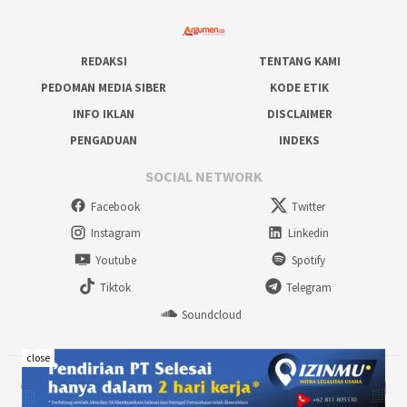
REDAKSI
TENTANG KAMI
PEDOMAN MEDIA SIBER
KODE ETIK
INFO IKLAN
DISCLAIMER
PENGADUAN
INDEKS
SOCIAL NETWORK
Facebook
Twitter
Instagram
Linkedin
Youtube
Spotify
Tiktok
Telegram
Soundcloud
close
©2024 www.argumen.co - Inspiratif & Terpercaya | PT. TAYO MEDIA UTAMA |
All rights reserved.