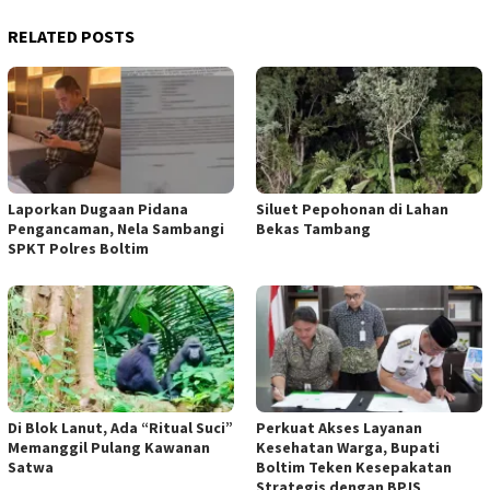
RELATED POSTS
Laporkan Dugaan Pidana
Siluet Pepohonan di Lahan
Pengancaman, Nela Sambangi
Bekas Tambang
SPKT Polres Boltim
Di Blok Lanut, Ada “Ritual Suci”
Perkuat Akses Layanan
Memanggil Pulang Kawanan
Kesehatan Warga, Bupati
Satwa
Boltim Teken Kesepakatan
Strategis dengan BPJS