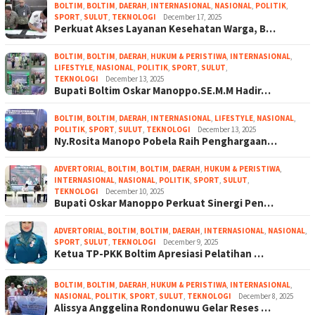
BOLTIM
,
BOLTIM
,
DAERAH
,
INTERNASIONAL
,
NASIONAL
,
POLITIK
,
SPORT
,
SULUT
,
TEKNOLOGI
December 17, 2025
Perkuat Akses Layanan Kesehatan Warga, B…
BOLTIM
,
BOLTIM
,
DAERAH
,
HUKUM & PERISTIWA
,
INTERNASIONAL
,
LIFESTYLE
,
NASIONAL
,
POLITIK
,
SPORT
,
SULUT
,
TEKNOLOGI
December 13, 2025
Bupati Boltim Oskar Manoppo.SE.M.M Hadir…
BOLTIM
,
BOLTIM
,
DAERAH
,
INTERNASIONAL
,
LIFESTYLE
,
NASIONAL
,
POLITIK
,
SPORT
,
SULUT
,
TEKNOLOGI
December 13, 2025
Ny.Rosita Manopo Pobela Raih Penghargaan…
ADVERTORIAL
,
BOLTIM
,
BOLTIM
,
DAERAH
,
HUKUM & PERISTIWA
,
INTERNASIONAL
,
NASIONAL
,
POLITIK
,
SPORT
,
SULUT
,
TEKNOLOGI
December 10, 2025
Bupati Oskar Manoppo Perkuat Sinergi Pen…
ADVERTORIAL
,
BOLTIM
,
BOLTIM
,
DAERAH
,
INTERNASIONAL
,
NASIONAL
,
SPORT
,
SULUT
,
TEKNOLOGI
December 9, 2025
Ketua TP-PKK Boltim Apresiasi Pelatihan …
BOLTIM
,
BOLTIM
,
DAERAH
,
HUKUM & PERISTIWA
,
INTERNASIONAL
,
NASIONAL
,
POLITIK
,
SPORT
,
SULUT
,
TEKNOLOGI
December 8, 2025
Alissya Anggelina Rondonuwu Gelar Reses …