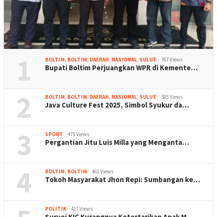
1
BOLTIM
,
BOLTIM
,
DAERAH
,
NASIONAL
,
SULUT
767 Views
Bupati Boltim Perjuangkan WPR di Kemente…
2
BOLTIM
,
BOLTIM
,
DAERAH
,
NASIONAL
,
SULUT
585 Views
Java Culture Fest 2025, Simbol Syukur da…
3
SPORT
475 Views
Pergantian Jitu Luis Milla yang Menganta…
4
BOLTIM
,
BOLTIM
461 Views
Tokoh Masyarakat Jhon Repi: Sumbangan ke…
POLITIK
417 Views
Survei KIC Kurangnya Ketertarikan Anak M…