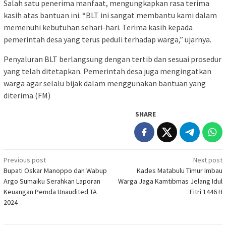
Salah satu penerima manfaat, mengungkapkan rasa terima
kasih atas bantuan ini. “BLT ini sangat membantu kami dalam
memenuhi kebutuhan sehari-hari. Terima kasih kepada
pemerintah desa yang terus peduli terhadap warga,” ujarnya.
Penyaluran BLT berlangsung dengan tertib dan sesuai prosedur
yang telah ditetapkan. Pemerintah desa juga mengingatkan
warga agar selalu bijak dalam menggunakan bantuan yang
diterima.(FM)
SHARE
Post
Previous post
Next post
Bupati Oskar Manoppo dan Wabup
Kades Matabulu Timur Imbau
navigation
Argo Sumaiku Serahkan Laporan
Warga Jaga Kamtibmas Jelang Idul
Keuangan Pemda Unaudited TA
Fitri 1446 H
2024