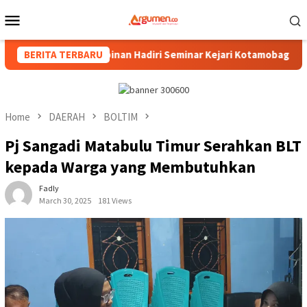
Skip
Mobile
to
Menu
content
um, Pimpinan Hadiri Seminar Kejari Kotamobagu
BERITA TERBARU
Wali K
Home
DAERAH
BOLTIM
Pj Sangadi Matabulu Timur Serahkan BLT
kepada Warga yang Membutuhkan
Fadly
March 30, 2025
181 Views