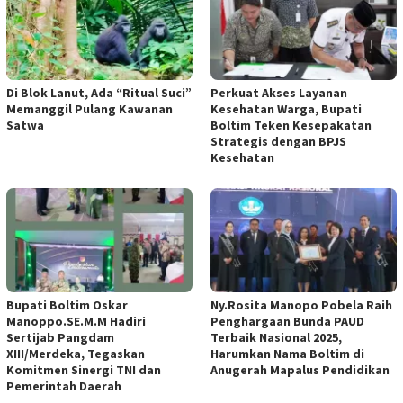
Di Blok Lanut, Ada “Ritual Suci”
Perkuat Akses Layanan
Memanggil Pulang Kawanan
Kesehatan Warga, Bupati
Satwa
Boltim Teken Kesepakatan
Strategis dengan BPJS
Kesehatan
Bupati Boltim Oskar
Ny.Rosita Manopo Pobela Raih
Manoppo.SE.M.M Hadiri
Penghargaan Bunda PAUD
Sertijab Pangdam
Terbaik Nasional 2025,
XIII/Merdeka, Tegaskan
Harumkan Nama Boltim di
Komitmen Sinergi TNI dan
Anugerah Mapalus Pendidikan
Pemerintah Daerah