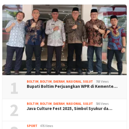
1
BOLTIM
,
BOLTIM
,
DAERAH
,
NASIONAL
,
SULUT
768 Views
Bupati Boltim Perjuangkan WPR di Kemente…
2
BOLTIM
,
BOLTIM
,
DAERAH
,
NASIONAL
,
SULUT
586 Views
Java Culture Fest 2025, Simbol Syukur da…
SPORT
476 Views