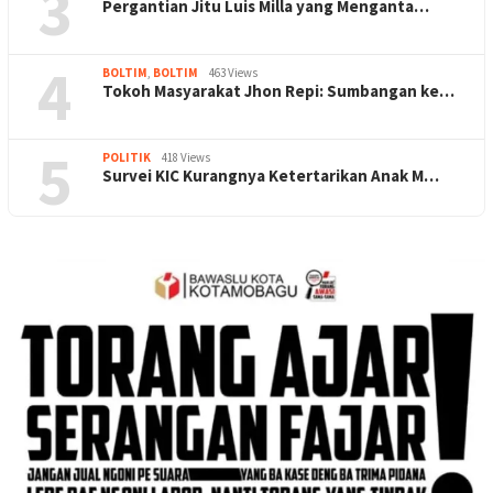
3
Pergantian Jitu Luis Milla yang Menganta…
4
BOLTIM
,
BOLTIM
463 Views
Tokoh Masyarakat Jhon Repi: Sumbangan ke…
5
POLITIK
418 Views
Survei KIC Kurangnya Ketertarikan Anak M…