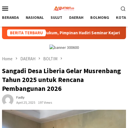
Skip
Mobile
to
Menu
content
BERANDA
NASIONAL
SULUT
DAERAH
BOLMONG
KOTA
egakan Hukum, Pimpinan Hadiri Seminar Kejari Kotamobagu
BERITA TERBARU
Home
DAERAH
BOLTIM
Sangadi Desa Liberia Gelar Musrenbang
Tahun 2025 untuk Rencana
Pembangunan 2026
Fadly
April 25, 2025
197 Views