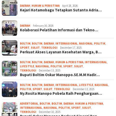
DAERAH
,
HUKUM & PERISTIWA
April 28, 2026
Kejari Kotamobagu Tetapkan Sutanto Adria…
DAERAH
February 16, 2026
Kolaborasi Pelatihan Informasi dan Tekno…
BOLTIM
,
BOLTIM
,
DAERAH
,
INTERNASIONAL
,
NASIONAL
,
POLITIK
,
SPORT
,
SULUT
,
TEKNOLOGI
December 17, 2025
Perkuat Akses Layanan Kesehatan Warga, B…
BOLTIM
,
BOLTIM
,
DAERAH
,
HUKUM & PERISTIWA
,
INTERNASIONAL
,
LIFESTYLE
,
NASIONAL
,
POLITIK
,
SPORT
,
SULUT
,
TEKNOLOGI
December 13, 2025
Bupati Boltim Oskar Manoppo.SE.M.M Hadir…
BOLTIM
,
BOLTIM
,
DAERAH
,
INTERNASIONAL
,
LIFESTYLE
,
NASIONAL
,
POLITIK
,
SPORT
,
SULUT
,
TEKNOLOGI
December 13, 2025
Ny.Rosita Manopo Pobela Raih Penghargaan…
ADVERTORIAL
,
BOLTIM
,
BOLTIM
,
DAERAH
,
HUKUM & PERISTIWA
,
INTERNASIONAL
,
NASIONAL
,
POLITIK
,
SPORT
,
SULUT
,
TEKNOLOGI
December 10, 2025