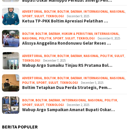
Bupati Oskar Manoppo Perkuat Sinergi Pen…
ADVERTORIAL
,
BOLTIM
,
BOLTIM
,
DAERAH
,
INTERNASIONAL
,
NASIONAL
,
SPORT
,
SULUT
,
TEKNOLOGI
December 9, 2025
Ketua TP-PKK Boltim Apresiasi Pelatihan …
BOLTIM
,
BOLTIM
,
DAERAH
,
HUKUM & PERISTIWA
,
INTERNASIONAL
,
NASIONAL
,
POLITIK
,
SPORT
,
SULUT
,
TEKNOLOGI
December 8, 2025
Alissya Anggelina Rondonuwu Gelar Reses …
ADVERTORIAL
,
BOLTIM
,
BOLTIM
,
DAERAH
,
NASIONAL
,
POLITIK
,
SULUT
,
TEKNOLOGI
December 7, 2025
Wabup Argo Sumaiku Tinjau RS Pratama Bol…
ADVERTORIAL
,
BOLTIM
,
BOLTIM
,
DAERAH
,
INTERNASIONAL
,
NASIONAL
,
POLITIK
,
SPORT
,
SULUT
,
TEKNOLOGI
December 5, 2025
Boltim Tetapkan Dua Perda Strategis, Pem…
BOLTIM
,
BOLTIM
,
DAERAH
,
INTERNASIONAL
,
NASIONAL
,
POLITIK
,
SPORT
,
SULUT
,
TEKNOLOGI
December 2, 2025
Wabup Argo Sampaikan Amanat Bupati Oskar…
BERITA POPULER