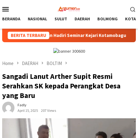
Skip
Mobile
to
Menu
content
BERANDA
NASIONAL
SULUT
DAERAH
BOLMONG
KOTA
m, Pimpinan Hadiri Seminar Kejari Kotamobagu
BERITA TERBARU
Wali Ko
Home
DAERAH
BOLTIM
Sangadi Lanut Arther Supit Resmi
Serahkan SK kepada Perangkat Desa
yang Baru
Fadly
April 15, 2025
207 Views