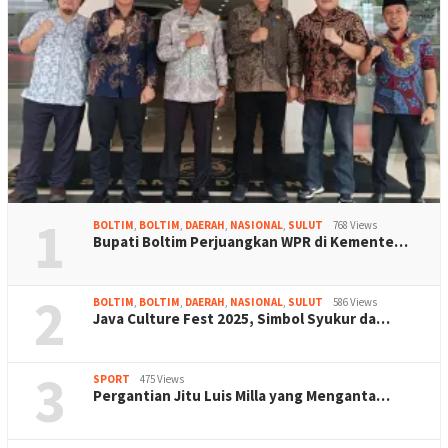
1
BOLTIM
,
BOLTIM
,
DAERAH
,
NASIONAL
,
SULUT
768 Views
Bupati Boltim Perjuangkan WPR di Kemente…
2
BOLTIM
,
BOLTIM
,
DAERAH
,
NASIONAL
,
SULUT
586 Views
Java Culture Fest 2025, Simbol Syukur da…
3
SPORT
475 Views
Pergantian Jitu Luis Milla yang Menganta…