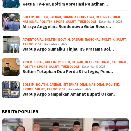
Ketua TP-PKK Boltim Apresiasi Pelatihan …
BOLTIM
,
BOLTIM
,
DAERAH
,
HUKUM & PERISTIWA
,
INTERNASIONAL
,
NASIONAL
,
POLITIK
,
SPORT
,
SULUT
,
TEKNOLOGI
December 8, 2025
Alissya Anggelina Rondonuwu Gelar Reses …
ADVERTORIAL
,
BOLTIM
,
BOLTIM
,
DAERAH
,
NASIONAL
,
POLITIK
,
SULUT
,
TEKNOLOGI
December 7, 2025
Wabup Argo Sumaiku Tinjau RS Pratama Bol…
ADVERTORIAL
,
BOLTIM
,
BOLTIM
,
DAERAH
,
INTERNASIONAL
,
NASIONAL
,
POLITIK
,
SPORT
,
SULUT
,
TEKNOLOGI
December 5, 2025
Boltim Tetapkan Dua Perda Strategis, Pem…
BOLTIM
,
BOLTIM
,
DAERAH
,
INTERNASIONAL
,
NASIONAL
,
POLITIK
,
SPORT
,
SULUT
,
TEKNOLOGI
December 2, 2025
Wabup Argo Sampaikan Amanat Bupati Oskar…
BERITA POPULER