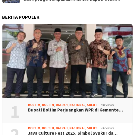
BERITA POPULER
1
BOLTIM
,
BOLTIM
,
DAERAH
,
NASIONAL
,
SULUT
768 Views
Bupati Boltim Perjuangkan WPR di Kemente…
2
BOLTIM
,
BOLTIM
,
DAERAH
,
NASIONAL
,
SULUT
586 Views
Java Culture Fest 2025, Simbol Syukur da…