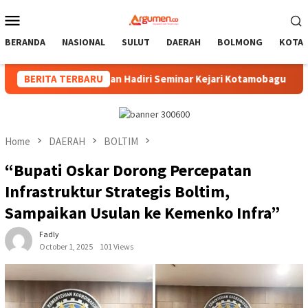
Skip
Mobile
to
Menu
content
BERANDA
NASIONAL
SULUT
DAERAH
BOLMONG
KOTA
 Pimpinan Hadiri Seminar Kejari Kotamobagu
BERITA TERBARU
Wali Kota
Home
DAERAH
BOLTIM
“Bupati Oskar Dorong Percepatan
Infrastruktur Strategis Boltim,
Sampaikan Usulan ke Kemenko Infra”
Fadly
October 1, 2025
101 Views