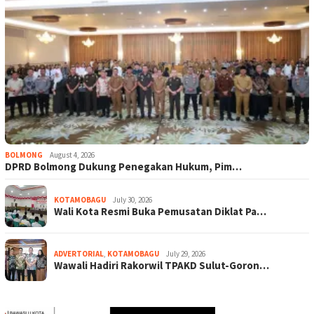
BOLMONG
August 4, 2026
DPRD Bolmong Dukung Penegakan Hukum, Pim…
KOTAMOBAGU
July 30, 2026
Wali Kota Resmi Buka Pemusatan Diklat Pa…
ADVERTORIAL
,
KOTAMOBAGU
July 29, 2026
Wawali Hadiri Rakorwil TPAKD Sulut-Goron…