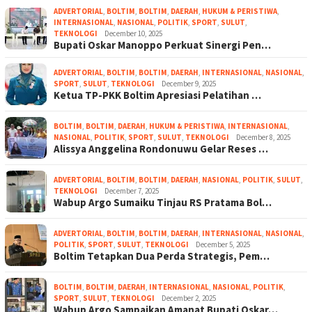
ADVERTORIAL
,
BOLTIM
,
BOLTIM
,
DAERAH
,
HUKUM & PERISTIWA
,
INTERNASIONAL
,
NASIONAL
,
POLITIK
,
SPORT
,
SULUT
,
TEKNOLOGI
December 10, 2025
Bupati Oskar Manoppo Perkuat Sinergi Pen…
ADVERTORIAL
,
BOLTIM
,
BOLTIM
,
DAERAH
,
INTERNASIONAL
,
NASIONAL
,
SPORT
,
SULUT
,
TEKNOLOGI
December 9, 2025
Ketua TP-PKK Boltim Apresiasi Pelatihan …
BOLTIM
,
BOLTIM
,
DAERAH
,
HUKUM & PERISTIWA
,
INTERNASIONAL
,
NASIONAL
,
POLITIK
,
SPORT
,
SULUT
,
TEKNOLOGI
December 8, 2025
Alissya Anggelina Rondonuwu Gelar Reses …
ADVERTORIAL
,
BOLTIM
,
BOLTIM
,
DAERAH
,
NASIONAL
,
POLITIK
,
SULUT
,
TEKNOLOGI
December 7, 2025
Wabup Argo Sumaiku Tinjau RS Pratama Bol…
ADVERTORIAL
,
BOLTIM
,
BOLTIM
,
DAERAH
,
INTERNASIONAL
,
NASIONAL
,
POLITIK
,
SPORT
,
SULUT
,
TEKNOLOGI
December 5, 2025
Boltim Tetapkan Dua Perda Strategis, Pem…
BOLTIM
,
BOLTIM
,
DAERAH
,
INTERNASIONAL
,
NASIONAL
,
POLITIK
,
SPORT
,
SULUT
,
TEKNOLOGI
December 2, 2025
Wabup Argo Sampaikan Amanat Bupati Oskar…