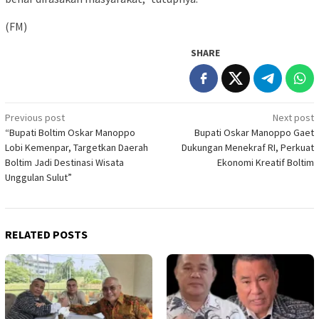
(FM)
SHARE
Post
Previous post
Next post
“Bupati Boltim Oskar Manoppo
Bupati Oskar Manoppo Gaet
navigation
Lobi Kemenpar, Targetkan Daerah
Dukungan Menekraf RI, Perkuat
Boltim Jadi Destinasi Wisata
Ekonomi Kreatif Boltim
Unggulan Sulut”
RELATED POSTS