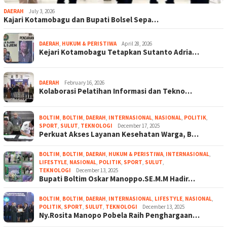
DAERAH
July 3, 2026
Kajari Kotamobagu dan Bupati Bolsel Sepa…
DAERAH
,
HUKUM & PERISTIWA
April 28, 2026
Kejari Kotamobagu Tetapkan Sutanto Adria…
DAERAH
February 16, 2026
Kolaborasi Pelatihan Informasi dan Tekno…
BOLTIM
,
BOLTIM
,
DAERAH
,
INTERNASIONAL
,
NASIONAL
,
POLITIK
,
SPORT
,
SULUT
,
TEKNOLOGI
December 17, 2025
Perkuat Akses Layanan Kesehatan Warga, B…
BOLTIM
,
BOLTIM
,
DAERAH
,
HUKUM & PERISTIWA
,
INTERNASIONAL
,
LIFESTYLE
,
NASIONAL
,
POLITIK
,
SPORT
,
SULUT
,
TEKNOLOGI
December 13, 2025
Bupati Boltim Oskar Manoppo.SE.M.M Hadir…
BOLTIM
,
BOLTIM
,
DAERAH
,
INTERNASIONAL
,
LIFESTYLE
,
NASIONAL
,
POLITIK
,
SPORT
,
SULUT
,
TEKNOLOGI
December 13, 2025
Ny.Rosita Manopo Pobela Raih Penghargaan…