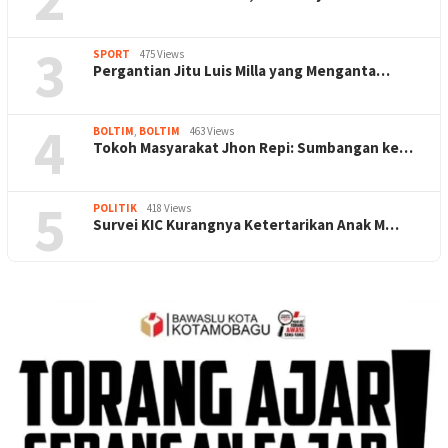
3
SPORT
475 Views
Pergantian Jitu Luis Milla yang Menganta…
4
BOLTIM
,
BOLTIM
463 Views
Tokoh Masyarakat Jhon Repi: Sumbangan ke…
5
POLITIK
418 Views
Survei KIC Kurangnya Ketertarikan Anak M…