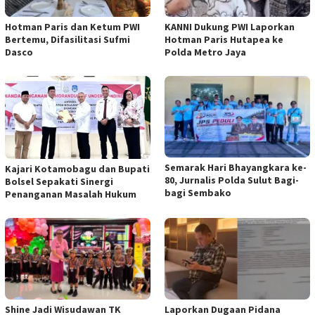
Hotman Paris dan Ketum PWI
KANNI Dukung PWI Laporkan
Bertemu, Difasilitasi Sufmi
Hotman Paris Hutapea ke
Dasco
Polda Metro Jaya
Semarak Hari Bhayangkara ke-
Kajari Kotamobagu dan Bupati
80, Jurnalis Polda Sulut Bagi-
Bolsel Sepakati Sinergi
bagi Sembako
Penanganan Masalah Hukum
Shine Jadi Wisudawan TK
Laporkan Dugaan Pidana