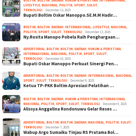
BOLTIM
,
BOLTIM
,
DAERAH
,
HUKUM & PERISTIWA
,
INTERNASIONAL
,
LIFESTYLE
,
NASIONAL
,
POLITIK
,
SPORT
,
SULUT
,
TEKNOLOGI
December 13, 2025
Bupati Boltim Oskar Manoppo.SE.M.M Hadir…
BOLTIM
,
BOLTIM
,
DAERAH
,
INTERNASIONAL
,
LIFESTYLE
,
NASIONAL
,
POLITIK
,
SPORT
,
SULUT
,
TEKNOLOGI
December 13, 2025
Ny.Rosita Manopo Pobela Raih Penghargaan…
ADVERTORIAL
,
BOLTIM
,
BOLTIM
,
DAERAH
,
HUKUM & PERISTIWA
,
INTERNASIONAL
,
NASIONAL
,
POLITIK
,
SPORT
,
SULUT
,
TEKNOLOGI
December 10, 2025
Bupati Oskar Manoppo Perkuat Sinergi Pen…
ADVERTORIAL
,
BOLTIM
,
BOLTIM
,
DAERAH
,
INTERNASIONAL
,
NASIONAL
,
SPORT
,
SULUT
,
TEKNOLOGI
December 9, 2025
Ketua TP-PKK Boltim Apresiasi Pelatihan …
BOLTIM
,
BOLTIM
,
DAERAH
,
HUKUM & PERISTIWA
,
INTERNASIONAL
,
NASIONAL
,
POLITIK
,
SPORT
,
SULUT
,
TEKNOLOGI
December 8, 2025
Alissya Anggelina Rondonuwu Gelar Reses …
ADVERTORIAL
,
BOLTIM
,
BOLTIM
,
DAERAH
,
NASIONAL
,
POLITIK
,
SULUT
,
TEKNOLOGI
December 7, 2025
Wabup Argo Sumaiku Tinjau RS Pratama Bol…