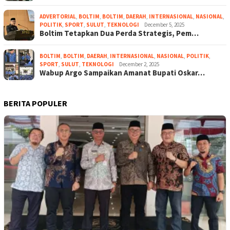
ADVERTORIAL
,
BOLTIM
,
BOLTIM
,
DAERAH
,
INTERNASIONAL
,
NASIONAL
,
POLITIK
,
SPORT
,
SULUT
,
TEKNOLOGI
December 5, 2025
Boltim Tetapkan Dua Perda Strategis, Pem…
BOLTIM
,
BOLTIM
,
DAERAH
,
INTERNASIONAL
,
NASIONAL
,
POLITIK
,
SPORT
,
SULUT
,
TEKNOLOGI
December 2, 2025
Wabup Argo Sampaikan Amanat Bupati Oskar…
BERITA POPULER