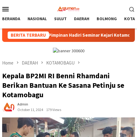
Skip
Mobile
to
Menu
content
BERANDA
NASIONAL
SULUT
DAERAH
BOLMONG
KOTA
n Hukum, Pimpinan Hadiri Seminar Kejari Kotamobagu
BERITA TERBARU
W
Home
DAERAH
KOTAMOBAGU
Kepala BP2MI RI Benni Rhamdani
Berikan Bantuan Ke Sasana Petinju se
Kotamobagu
Admin
October 11, 2024
179 Views