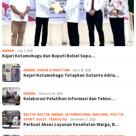
DAERAH
July 3, 2026
Kajari Kotamobagu dan Bupati Bolsel Sepa…
DAERAH
,
HUKUM & PERISTIWA
April 28, 2026
Kejari Kotamobagu Tetapkan Sutanto Adria…
DAERAH
February 16, 2026
Kolaborasi Pelatihan Informasi dan Tekno…
BOLTIM
,
BOLTIM
,
DAERAH
,
INTERNASIONAL
,
NASIONAL
,
POLITIK
,
SPORT
,
SULUT
,
TEKNOLOGI
December 17, 2025
Perkuat Akses Layanan Kesehatan Warga, B…