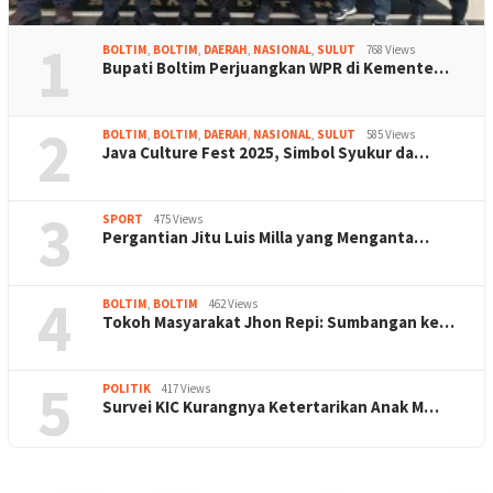
1
BOLTIM
,
BOLTIM
,
DAERAH
,
NASIONAL
,
SULUT
768 Views
Bupati Boltim Perjuangkan WPR di Kemente…
2
BOLTIM
,
BOLTIM
,
DAERAH
,
NASIONAL
,
SULUT
585 Views
Java Culture Fest 2025, Simbol Syukur da…
3
SPORT
475 Views
Pergantian Jitu Luis Milla yang Menganta…
4
BOLTIM
,
BOLTIM
462 Views
Tokoh Masyarakat Jhon Repi: Sumbangan ke…
5
POLITIK
417 Views
Survei KIC Kurangnya Ketertarikan Anak M…