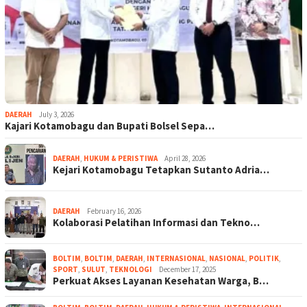
DAERAH
July 3, 2026
Kajari Kotamobagu dan Bupati Bolsel Sepa…
DAERAH
,
HUKUM & PERISTIWA
April 28, 2026
Kejari Kotamobagu Tetapkan Sutanto Adria…
DAERAH
February 16, 2026
Kolaborasi Pelatihan Informasi dan Tekno…
BOLTIM
,
BOLTIM
,
DAERAH
,
INTERNASIONAL
,
NASIONAL
,
POLITIK
,
SPORT
,
SULUT
,
TEKNOLOGI
December 17, 2025
Perkuat Akses Layanan Kesehatan Warga, B…