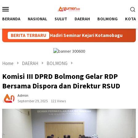
Skip
Mobile
to
Menu
content
BERANDA
NASIONAL
SULUT
DAERAH
BOLMONG
KOTA
pinan Hadiri Seminar Kejari Kotamobagu
BERITA TERBARU
Wali Kota Res
Home
DAERAH
BOLMONG
Komisi III DPRD Bolmong Gelar RDP
Bersama Dispora dan Direktur RSUD
Admin
September 29, 2025
121 Views