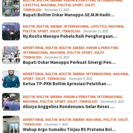
BOLTIM
,
BOLTIM
,
DAERAH
,
HUKUM & PERISTIWA
,
INTERNASIONAL
,
LIFESTYLE
,
NASIONAL
,
POLITIK
,
SPORT
,
SULUT
,
TEKNOLOGI
December 13, 2025
Bupati Boltim Oskar Manoppo.SE.M.M Hadir…
BOLTIM
,
BOLTIM
,
DAERAH
,
INTERNASIONAL
,
LIFESTYLE
,
NASIONAL
,
POLITIK
,
SPORT
,
SULUT
,
TEKNOLOGI
December 13, 2025
Ny.Rosita Manopo Pobela Raih Penghargaan…
ADVERTORIAL
,
BOLTIM
,
BOLTIM
,
DAERAH
,
HUKUM & PERISTIWA
,
INTERNASIONAL
,
NASIONAL
,
POLITIK
,
SPORT
,
SULUT
,
TEKNOLOGI
December 10, 2025
Bupati Oskar Manoppo Perkuat Sinergi Pen…
ADVERTORIAL
,
BOLTIM
,
BOLTIM
,
DAERAH
,
INTERNASIONAL
,
NASIONAL
,
SPORT
,
SULUT
,
TEKNOLOGI
December 9, 2025
Ketua TP-PKK Boltim Apresiasi Pelatihan …
BOLTIM
,
BOLTIM
,
DAERAH
,
HUKUM & PERISTIWA
,
INTERNASIONAL
,
NASIONAL
,
POLITIK
,
SPORT
,
SULUT
,
TEKNOLOGI
December 8, 2025
Alissya Anggelina Rondonuwu Gelar Reses …
ADVERTORIAL
,
BOLTIM
,
BOLTIM
,
DAERAH
,
NASIONAL
,
POLITIK
,
SULUT
,
TEKNOLOGI
December 7, 2025
Wabup Argo Sumaiku Tinjau RS Pratama Bol…