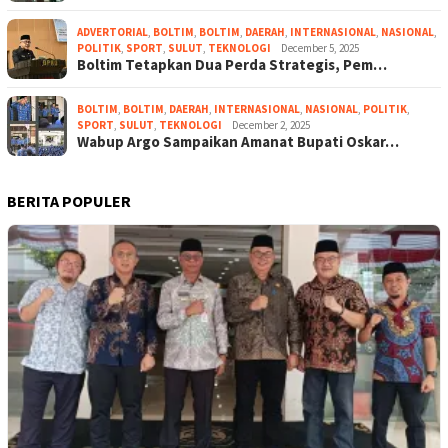
ADVERTORIAL
,
BOLTIM
,
BOLTIM
,
DAERAH
,
INTERNASIONAL
,
NASIONAL
,
POLITIK
,
SPORT
,
SULUT
,
TEKNOLOGI
December 5, 2025
Boltim Tetapkan Dua Perda Strategis, Pem…
BOLTIM
,
BOLTIM
,
DAERAH
,
INTERNASIONAL
,
NASIONAL
,
POLITIK
,
SPORT
,
SULUT
,
TEKNOLOGI
December 2, 2025
Wabup Argo Sampaikan Amanat Bupati Oskar…
BERITA POPULER