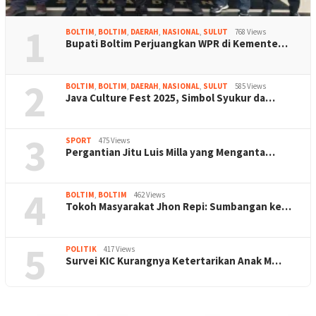
1
BOLTIM
,
BOLTIM
,
DAERAH
,
NASIONAL
,
SULUT
768 Views
Bupati Boltim Perjuangkan WPR di Kemente…
2
BOLTIM
,
BOLTIM
,
DAERAH
,
NASIONAL
,
SULUT
585 Views
Java Culture Fest 2025, Simbol Syukur da…
3
SPORT
475 Views
Pergantian Jitu Luis Milla yang Menganta…
4
BOLTIM
,
BOLTIM
462 Views
Tokoh Masyarakat Jhon Repi: Sumbangan ke…
5
POLITIK
417 Views
Survei KIC Kurangnya Ketertarikan Anak M…