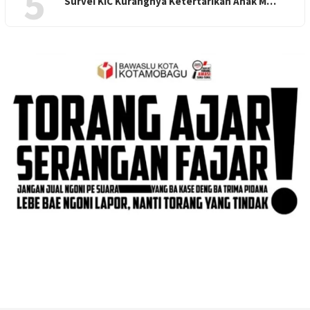
5
Survei KIC Kurangnya Ketertarikan Anak M…