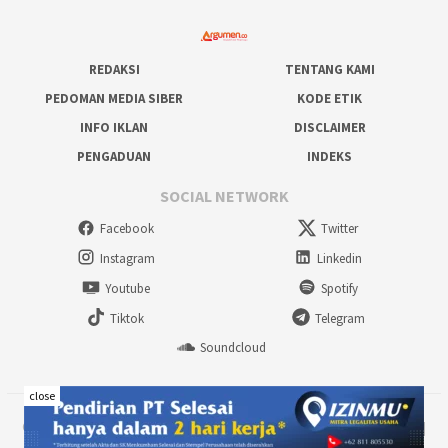
REDAKSI
TENTANG KAMI
PEDOMAN MEDIA SIBER
KODE ETIK
INFO IKLAN
DISCLAIMER
PENGADUAN
INDEKS
SOCIAL NETWORK
Facebook
Twitter
Instagram
Linkedin
Youtube
Spotify
Tiktok
Telegram
Soundcloud
close
©2024 www.argumen.co - Inspiratif & Terpercaya | PT. TAYO MEDIA UTAMA |
All rights reserved.