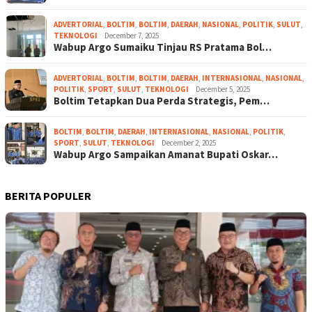
ADVERTORIAL
,
BOLTIM
,
BOLTIM
,
DAERAH
,
NASIONAL
,
POLITIK
,
SULUT
,
TEKNOLOGI
December 7, 2025
Wabup Argo Sumaiku Tinjau RS Pratama Bol…
ADVERTORIAL
,
BOLTIM
,
BOLTIM
,
DAERAH
,
INTERNASIONAL
,
NASIONAL
,
POLITIK
,
SPORT
,
SULUT
,
TEKNOLOGI
December 5, 2025
Boltim Tetapkan Dua Perda Strategis, Pem…
BOLTIM
,
BOLTIM
,
DAERAH
,
INTERNASIONAL
,
NASIONAL
,
POLITIK
,
SPORT
,
SULUT
,
TEKNOLOGI
December 2, 2025
Wabup Argo Sampaikan Amanat Bupati Oskar…
BERITA POPULER