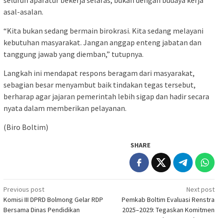
seluruh aparatur bekerja selaras, bukan dengan budaya kerja
asal-asalan.
“Kita bukan sedang bermain birokrasi. Kita sedang melayani
kebutuhan masyarakat. Jangan anggap enteng jabatan dan
tanggung jawab yang diemban,” tutupnya.
Langkah ini mendapat respons beragam dari masyarakat,
sebagian besar menyambut baik tindakan tegas tersebut,
berharap agar jajaran pemerintah lebih sigap dan hadir secara
nyata dalam memberikan pelayanan.
(Biro Boltim)
SHARE
Post
Previous post
Next post
Komisi III DPRD Bolmong Gelar RDP
Pemkab Boltim Evaluasi Renstra
navigation
Bersama Dinas Pendidikan
2025–2029: Tegaskan Komitmen