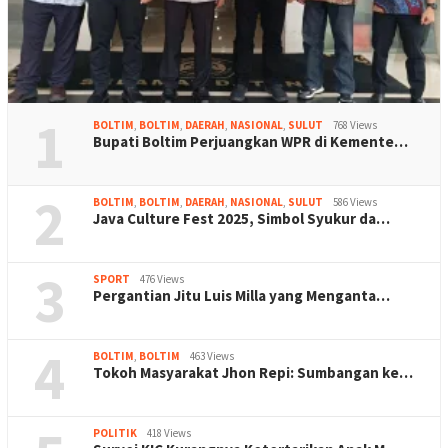
1
BOLTIM
,
BOLTIM
,
DAERAH
,
NASIONAL
,
SULUT
768 Views
Bupati Boltim Perjuangkan WPR di Kemente…
2
BOLTIM
,
BOLTIM
,
DAERAH
,
NASIONAL
,
SULUT
586 Views
Java Culture Fest 2025, Simbol Syukur da…
3
SPORT
476 Views
Pergantian Jitu Luis Milla yang Menganta…
4
BOLTIM
,
BOLTIM
463 Views
Tokoh Masyarakat Jhon Repi: Sumbangan ke…
POLITIK
418 Views