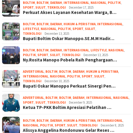
BOLTIM
,
BOLTIM
,
DAERAH
,
INTERNASIONAL
,
NASIONAL
,
POLITIK
,
SPORT
,
SULUT
,
TEKNOLOGI
December 17, 2025
Perkuat Akses Layanan Kesehatan Warga, B…
BOLTIM
,
BOLTIM
,
DAERAH
,
HUKUM & PERISTIWA
,
INTERNASIONAL
,
LIFESTYLE
,
NASIONAL
,
POLITIK
,
SPORT
,
SULUT
,
TEKNOLOGI
December 13, 2025
Bupati Boltim Oskar Manoppo.SE.M.M Hadir…
BOLTIM
,
BOLTIM
,
DAERAH
,
INTERNASIONAL
,
LIFESTYLE
,
NASIONAL
,
POLITIK
,
SPORT
,
SULUT
,
TEKNOLOGI
December 13, 2025
Ny.Rosita Manopo Pobela Raih Penghargaan…
ADVERTORIAL
,
BOLTIM
,
BOLTIM
,
DAERAH
,
HUKUM & PERISTIWA
,
INTERNASIONAL
,
NASIONAL
,
POLITIK
,
SPORT
,
SULUT
,
TEKNOLOGI
December 10, 2025
Bupati Oskar Manoppo Perkuat Sinergi Pen…
ADVERTORIAL
,
BOLTIM
,
BOLTIM
,
DAERAH
,
INTERNASIONAL
,
NASIONAL
,
SPORT
,
SULUT
,
TEKNOLOGI
December 9, 2025
Ketua TP-PKK Boltim Apresiasi Pelatihan …
BOLTIM
,
BOLTIM
,
DAERAH
,
HUKUM & PERISTIWA
,
INTERNASIONAL
,
NASIONAL
,
POLITIK
,
SPORT
,
SULUT
,
TEKNOLOGI
December 8, 2025
Alissya Anggelina Rondonuwu Gelar Reses …