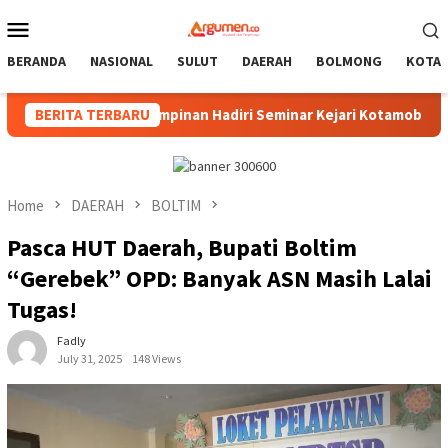
Skip
Mobile
to
Menu
content
BERANDA
NASIONAL
SULUT
DAERAH
BOLMONG
KOTA
m, Pimpinan Hadiri Seminar Kejari Kotamobagu
BERITA TERBARU
Wali K
Home
DAERAH
BOLTIM
Pasca HUT Daerah, Bupati Boltim
“Gerebek” OPD: Banyak ASN Masih Lalai
Tugas!
Fadly
July 31, 2025
148 Views