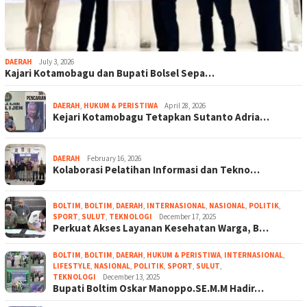
DAERAH
July 3, 2026
Kajari Kotamobagu dan Bupati Bolsel Sepa…
DAERAH
,
HUKUM & PERISTIWA
April 28, 2026
Kejari Kotamobagu Tetapkan Sutanto Adria…
DAERAH
February 16, 2026
Kolaborasi Pelatihan Informasi dan Tekno…
BOLTIM
,
BOLTIM
,
DAERAH
,
INTERNASIONAL
,
NASIONAL
,
POLITIK
,
SPORT
,
SULUT
,
TEKNOLOGI
December 17, 2025
Perkuat Akses Layanan Kesehatan Warga, B…
BOLTIM
,
BOLTIM
,
DAERAH
,
HUKUM & PERISTIWA
,
INTERNASIONAL
,
LIFESTYLE
,
NASIONAL
,
POLITIK
,
SPORT
,
SULUT
,
TEKNOLOGI
December 13, 2025
Bupati Boltim Oskar Manoppo.SE.M.M Hadir…