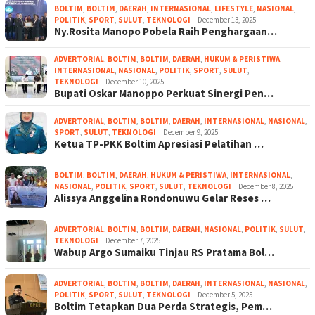
BOLTIM
,
BOLTIM
,
DAERAH
,
INTERNASIONAL
,
LIFESTYLE
,
NASIONAL
,
POLITIK
,
SPORT
,
SULUT
,
TEKNOLOGI
December 13, 2025
Ny.Rosita Manopo Pobela Raih Penghargaan…
ADVERTORIAL
,
BOLTIM
,
BOLTIM
,
DAERAH
,
HUKUM & PERISTIWA
,
INTERNASIONAL
,
NASIONAL
,
POLITIK
,
SPORT
,
SULUT
,
TEKNOLOGI
December 10, 2025
Bupati Oskar Manoppo Perkuat Sinergi Pen…
ADVERTORIAL
,
BOLTIM
,
BOLTIM
,
DAERAH
,
INTERNASIONAL
,
NASIONAL
,
SPORT
,
SULUT
,
TEKNOLOGI
December 9, 2025
Ketua TP-PKK Boltim Apresiasi Pelatihan …
BOLTIM
,
BOLTIM
,
DAERAH
,
HUKUM & PERISTIWA
,
INTERNASIONAL
,
NASIONAL
,
POLITIK
,
SPORT
,
SULUT
,
TEKNOLOGI
December 8, 2025
Alissya Anggelina Rondonuwu Gelar Reses …
ADVERTORIAL
,
BOLTIM
,
BOLTIM
,
DAERAH
,
NASIONAL
,
POLITIK
,
SULUT
,
TEKNOLOGI
December 7, 2025
Wabup Argo Sumaiku Tinjau RS Pratama Bol…
ADVERTORIAL
,
BOLTIM
,
BOLTIM
,
DAERAH
,
INTERNASIONAL
,
NASIONAL
,
POLITIK
,
SPORT
,
SULUT
,
TEKNOLOGI
December 5, 2025
Boltim Tetapkan Dua Perda Strategis, Pem…