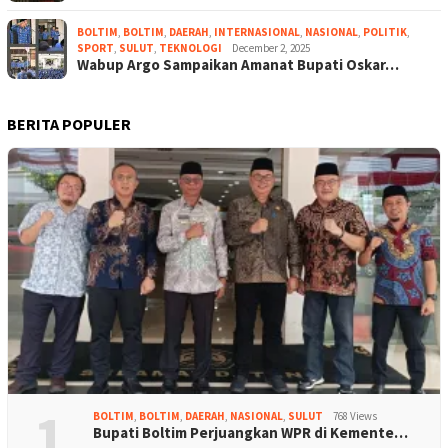
BOLTIM
,
BOLTIM
,
DAERAH
,
INTERNASIONAL
,
NASIONAL
,
POLITIK
,
SPORT
,
SULUT
,
TEKNOLOGI
December 2, 2025
Wabup Argo Sampaikan Amanat Bupati Oskar…
BERITA POPULER
1
BOLTIM
,
BOLTIM
,
DAERAH
,
NASIONAL
,
SULUT
768 Views
Bupati Boltim Perjuangkan WPR di Kemente…