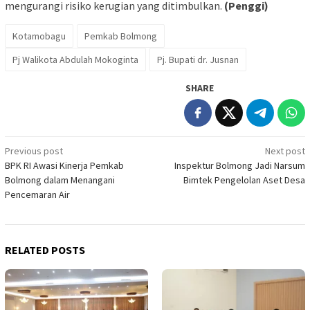
mengurangi risiko kerugian yang ditimbulkan.
(Penggi)
Kotamobagu
Pemkab Bolmong
Pj Walikota Abdulah Mokoginta
Pj. Bupati dr. Jusnan
SHARE
Post
Previous post
Next post
BPK RI Awasi Kinerja Pemkab
Inspektur Bolmong Jadi Narsum
navigation
Bolmong dalam Menangani
Bimtek Pengelolan Aset Desa
Pencemaran Air
RELATED POSTS