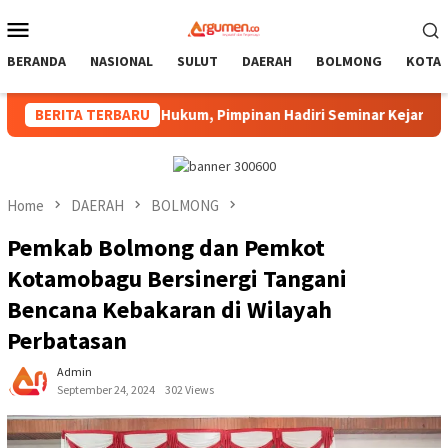
Skip
Mobile
to
Menu
content
BERANDA
NASIONAL
SULUT
DAERAH
BOLMONG
KOTA
gakan Hukum, Pimpinan Hadiri Seminar Kejari Kotamobagu
BERITA TERBARU
Home
DAERAH
BOLMONG
Pemkab Bolmong dan Pemkot
Kotamobagu Bersinergi Tangani
Bencana Kebakaran di Wilayah
Perbatasan
Admin
September 24, 2024
302 Views