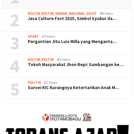
2
BOLTIM
,
BOLTIM
,
DAERAH
,
NASIONAL
,
SULUT
586 Views
Java Culture Fest 2025, Simbol Syukur da…
3
SPORT
475 Views
Pergantian Jitu Luis Milla yang Menganta…
4
BOLTIM
,
BOLTIM
462 Views
Tokoh Masyarakat Jhon Repi: Sumbangan ke…
5
POLITIK
417 Views
Survei KIC Kurangnya Ketertarikan Anak M…