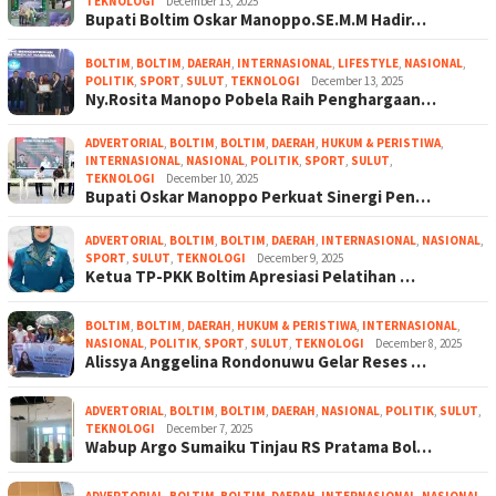
TEKNOLOGI
December 13, 2025
Bupati Boltim Oskar Manoppo.SE.M.M Hadir…
BOLTIM
,
BOLTIM
,
DAERAH
,
INTERNASIONAL
,
LIFESTYLE
,
NASIONAL
,
POLITIK
,
SPORT
,
SULUT
,
TEKNOLOGI
December 13, 2025
Ny.Rosita Manopo Pobela Raih Penghargaan…
ADVERTORIAL
,
BOLTIM
,
BOLTIM
,
DAERAH
,
HUKUM & PERISTIWA
,
INTERNASIONAL
,
NASIONAL
,
POLITIK
,
SPORT
,
SULUT
,
TEKNOLOGI
December 10, 2025
Bupati Oskar Manoppo Perkuat Sinergi Pen…
ADVERTORIAL
,
BOLTIM
,
BOLTIM
,
DAERAH
,
INTERNASIONAL
,
NASIONAL
,
SPORT
,
SULUT
,
TEKNOLOGI
December 9, 2025
Ketua TP-PKK Boltim Apresiasi Pelatihan …
BOLTIM
,
BOLTIM
,
DAERAH
,
HUKUM & PERISTIWA
,
INTERNASIONAL
,
NASIONAL
,
POLITIK
,
SPORT
,
SULUT
,
TEKNOLOGI
December 8, 2025
Alissya Anggelina Rondonuwu Gelar Reses …
ADVERTORIAL
,
BOLTIM
,
BOLTIM
,
DAERAH
,
NASIONAL
,
POLITIK
,
SULUT
,
TEKNOLOGI
December 7, 2025
Wabup Argo Sumaiku Tinjau RS Pratama Bol…
ADVERTORIAL
,
BOLTIM
,
BOLTIM
,
DAERAH
,
INTERNASIONAL
,
NASIONAL
,