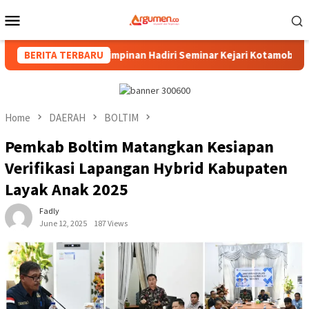
Skip
Mobile
to
Menu
content
Hukum, Pimpinan Hadiri Seminar Kejari Kotamobagu
BERITA TERBARU
Wa
Home
DAERAH
BOLTIM
Pemkab Boltim Matangkan Kesiapan
Verifikasi Lapangan Hybrid Kabupaten
Layak Anak 2025
Fadly
June 12, 2025
187 Views