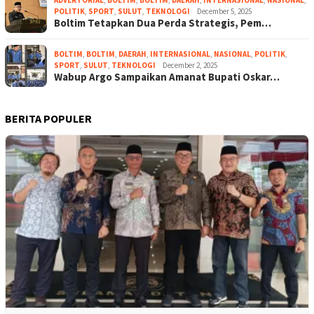
POLITIK
,
SPORT
,
SULUT
,
TEKNOLOGI
December 5, 2025
Boltim Tetapkan Dua Perda Strategis, Pem…
BOLTIM
,
BOLTIM
,
DAERAH
,
INTERNASIONAL
,
NASIONAL
,
POLITIK
,
SPORT
,
SULUT
,
TEKNOLOGI
December 2, 2025
Wabup Argo Sampaikan Amanat Bupati Oskar…
BERITA POPULER