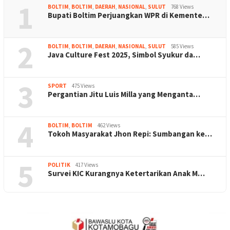
1
BOLTIM
,
BOLTIM
,
DAERAH
,
NASIONAL
,
SULUT
768 Views
Bupati Boltim Perjuangkan WPR di Kemente…
2
BOLTIM
,
BOLTIM
,
DAERAH
,
NASIONAL
,
SULUT
585 Views
Java Culture Fest 2025, Simbol Syukur da…
3
SPORT
475 Views
Pergantian Jitu Luis Milla yang Menganta…
4
BOLTIM
,
BOLTIM
462 Views
Tokoh Masyarakat Jhon Repi: Sumbangan ke…
5
POLITIK
417 Views
Survei KIC Kurangnya Ketertarikan Anak M…