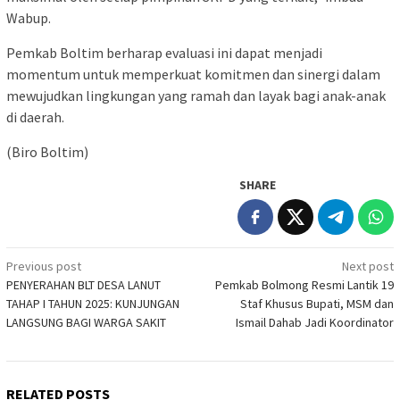
Wabup.
Pemkab Boltim berharap evaluasi ini dapat menjadi
momentum untuk memperkuat komitmen dan sinergi dalam
mewujudkan lingkungan yang ramah dan layak bagi anak-anak
di daerah.
(Biro Boltim)
SHARE
Post
Previous post
Next post
PENYERAHAN BLT DESA LANUT
Pemkab Bolmong Resmi Lantik 19
navigation
TAHAP I TAHUN 2025: KUNJUNGAN
Staf Khusus Bupati, MSM dan
LANGSUNG BAGI WARGA SAKIT
Ismail Dahab Jadi Koordinator
RELATED POSTS