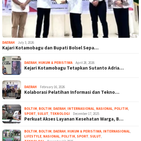
DAERAH
July 3, 2026
Kajari Kotamobagu dan Bupati Bolsel Sepa…
DAERAH
,
HUKUM & PERISTIWA
April 28, 2026
Kejari Kotamobagu Tetapkan Sutanto Adria…
DAERAH
February 16, 2026
Kolaborasi Pelatihan Informasi dan Tekno…
BOLTIM
,
BOLTIM
,
DAERAH
,
INTERNASIONAL
,
NASIONAL
,
POLITIK
,
SPORT
,
SULUT
,
TEKNOLOGI
December 17, 2025
Perkuat Akses Layanan Kesehatan Warga, B…
BOLTIM
,
BOLTIM
,
DAERAH
,
HUKUM & PERISTIWA
,
INTERNASIONAL
,
LIFESTYLE
,
NASIONAL
,
POLITIK
,
SPORT
,
SULUT
,