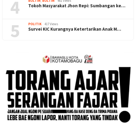
4
BOLTIM
,
BOLTIM
461 Views
Tokoh Masyarakat Jhon Repi: Sumbangan ke…
5
POLITIK
417 Views
Survei KIC Kurangnya Ketertarikan Anak M…