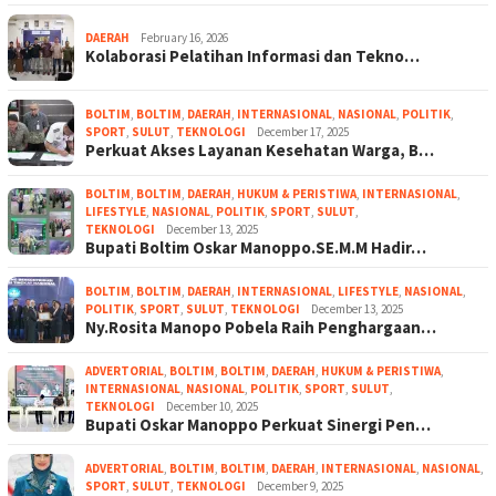
DAERAH
February 16, 2026
Kolaborasi Pelatihan Informasi dan Tekno…
BOLTIM
,
BOLTIM
,
DAERAH
,
INTERNASIONAL
,
NASIONAL
,
POLITIK
,
SPORT
,
SULUT
,
TEKNOLOGI
December 17, 2025
Perkuat Akses Layanan Kesehatan Warga, B…
BOLTIM
,
BOLTIM
,
DAERAH
,
HUKUM & PERISTIWA
,
INTERNASIONAL
,
LIFESTYLE
,
NASIONAL
,
POLITIK
,
SPORT
,
SULUT
,
TEKNOLOGI
December 13, 2025
Bupati Boltim Oskar Manoppo.SE.M.M Hadir…
BOLTIM
,
BOLTIM
,
DAERAH
,
INTERNASIONAL
,
LIFESTYLE
,
NASIONAL
,
POLITIK
,
SPORT
,
SULUT
,
TEKNOLOGI
December 13, 2025
Ny.Rosita Manopo Pobela Raih Penghargaan…
ADVERTORIAL
,
BOLTIM
,
BOLTIM
,
DAERAH
,
HUKUM & PERISTIWA
,
INTERNASIONAL
,
NASIONAL
,
POLITIK
,
SPORT
,
SULUT
,
TEKNOLOGI
December 10, 2025
Bupati Oskar Manoppo Perkuat Sinergi Pen…
ADVERTORIAL
,
BOLTIM
,
BOLTIM
,
DAERAH
,
INTERNASIONAL
,
NASIONAL
,
SPORT
,
SULUT
,
TEKNOLOGI
December 9, 2025