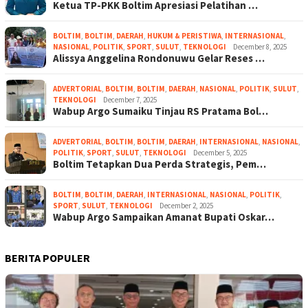
Ketua TP-PKK Boltim Apresiasi Pelatihan …
BOLTIM
,
BOLTIM
,
DAERAH
,
HUKUM & PERISTIWA
,
INTERNASIONAL
,
NASIONAL
,
POLITIK
,
SPORT
,
SULUT
,
TEKNOLOGI
December 8, 2025
Alissya Anggelina Rondonuwu Gelar Reses …
ADVERTORIAL
,
BOLTIM
,
BOLTIM
,
DAERAH
,
NASIONAL
,
POLITIK
,
SULUT
,
TEKNOLOGI
December 7, 2025
Wabup Argo Sumaiku Tinjau RS Pratama Bol…
ADVERTORIAL
,
BOLTIM
,
BOLTIM
,
DAERAH
,
INTERNASIONAL
,
NASIONAL
,
POLITIK
,
SPORT
,
SULUT
,
TEKNOLOGI
December 5, 2025
Boltim Tetapkan Dua Perda Strategis, Pem…
BOLTIM
,
BOLTIM
,
DAERAH
,
INTERNASIONAL
,
NASIONAL
,
POLITIK
,
SPORT
,
SULUT
,
TEKNOLOGI
December 2, 2025
Wabup Argo Sampaikan Amanat Bupati Oskar…
BERITA POPULER