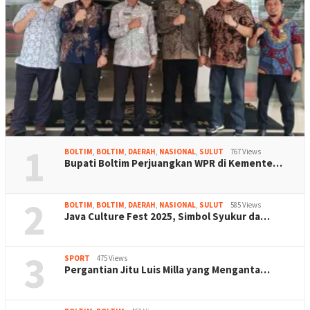
1
BOLTIM
,
BOLTIM
,
DAERAH
,
NASIONAL
,
SULUT
767 Views
Bupati Boltim Perjuangkan WPR di Kemente…
2
BOLTIM
,
BOLTIM
,
DAERAH
,
NASIONAL
,
SULUT
585 Views
Java Culture Fest 2025, Simbol Syukur da…
3
SPORT
475 Views
Pergantian Jitu Luis Milla yang Menganta…