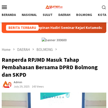
Skip
Mobile
to
Menu
content
BERANDA
NASIONAL
SULUT
DAERAH
BOLMONG
KOTA
m, Pimpinan Hadiri Seminar Kejari Kotamobagu
BERITA TERBARU
Wali Ko
Home
DAERAH
BOLMONG
Ranperda RPJMD Masuk Tahap
Pembahasan Bersama DPRD Bolmong
dan SKPD
Admin
July 29, 2025
143 Views