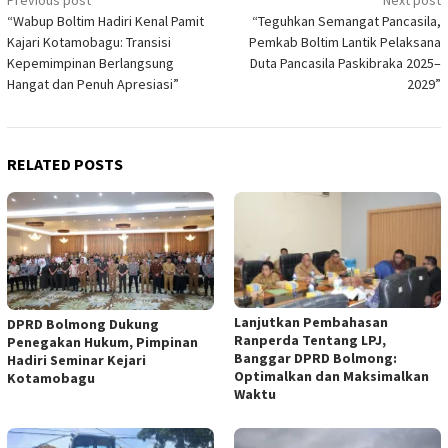
Post
Previous post
Next post
“Wabup Boltim Hadiri Kenal Pamit
“Teguhkan Semangat Pancasila,
navigation
Kajari Kotamobagu: Transisi
Pemkab Boltim Lantik Pelaksana
Kepemimpinan Berlangsung
Duta Pancasila Paskibraka 2025–
Hangat dan Penuh Apresiasi”
2029”
RELATED POSTS
Lanjutkan Pembahasan
DPRD Bolmong Dukung
Ranperda Tentang LPJ,
Penegakan Hukum, Pimpinan
Banggar DPRD Bolmong:
Hadiri Seminar Kejari
Optimalkan dan Maksimalkan
Kotamobagu
Waktu