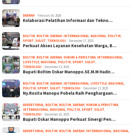
DAERAH
February 16, 2026
Kolaborasi Pelatihan Informasi dan Tekno…
BOLTIM
,
BOLTIM
,
DAERAH
,
INTERNASIONAL
,
NASIONAL
,
POLITIK
,
SPORT
,
SULUT
,
TEKNOLOGI
December 17, 2025
Perkuat Akses Layanan Kesehatan Warga, B…
BOLTIM
,
BOLTIM
,
DAERAH
,
HUKUM & PERISTIWA
,
INTERNASIONAL
,
LIFESTYLE
,
NASIONAL
,
POLITIK
,
SPORT
,
SULUT
,
TEKNOLOGI
December 13, 2025
Bupati Boltim Oskar Manoppo.SE.M.M Hadir…
BOLTIM
,
BOLTIM
,
DAERAH
,
INTERNASIONAL
,
LIFESTYLE
,
NASIONAL
,
POLITIK
,
SPORT
,
SULUT
,
TEKNOLOGI
December 13, 2025
Ny.Rosita Manopo Pobela Raih Penghargaan…
ADVERTORIAL
,
BOLTIM
,
BOLTIM
,
DAERAH
,
HUKUM & PERISTIWA
,
INTERNASIONAL
,
NASIONAL
,
POLITIK
,
SPORT
,
SULUT
,
TEKNOLOGI
December 10, 2025
Bupati Oskar Manoppo Perkuat Sinergi Pen…
ADVERTORIAL
,
BOLTIM
,
BOLTIM
,
DAERAH
,
INTERNASIONAL
,
NASIONAL
,