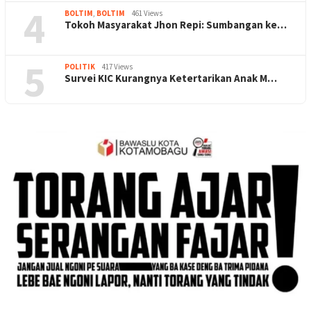
4
BOLTIM
,
BOLTIM
461 Views
Tokoh Masyarakat Jhon Repi: Sumbangan ke…
5
POLITIK
417 Views
Survei KIC Kurangnya Ketertarikan Anak M…