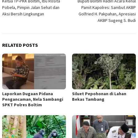
Ketua TP-PKK Boltim, Ibu Rosita
Bupati Boltim Hadiri Acara Kenal
navigation
Pobela, Pimpin Jalan Sehat dan
Pamit Kapolres: Sambut AKBP
Aksi Bersih Lingkungan
Golfried H. Pakpahan, Apresiasi
AKBP Sugeng S. Budi
RELATED POSTS
Laporkan Dugaan Pidana
Siluet Pepohonan di Lahan
Pengancaman, Nela Sambangi
Bekas Tambang
SPKT Polres Boltim