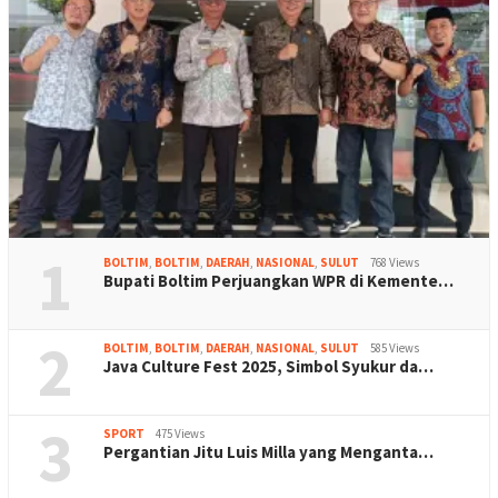
1
BOLTIM
,
BOLTIM
,
DAERAH
,
NASIONAL
,
SULUT
768 Views
Bupati Boltim Perjuangkan WPR di Kemente…
2
BOLTIM
,
BOLTIM
,
DAERAH
,
NASIONAL
,
SULUT
585 Views
Java Culture Fest 2025, Simbol Syukur da…
3
SPORT
475 Views
Pergantian Jitu Luis Milla yang Menganta…