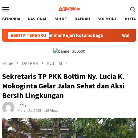
Skip
Mobile
to
Menu
content
BERANDA
NASIONAL
SULUT
DAERAH
BOLMONG
KOTA
Hadiri Seminar Kejari Kotamobagu
BERITA TERBARU
Wali Kota Resmi Buka
Home
DAERAH
BOLTIM
Sekretaris TP PKK Boltim Ny. Lucia K.
Mokoginta Gelar Jalan Sehat dan Aksi
Bersih Lingkungan
Fadly
March 21, 2025
183 Views