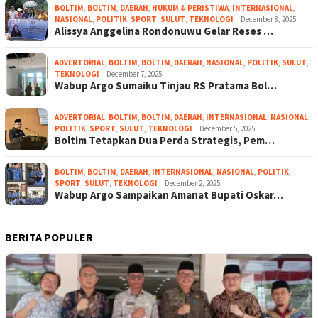
BOLTIM
,
BOLTIM
,
DAERAH
,
HUKUM & PERISTIWA
,
INTERNASIONAL
,
NASIONAL
,
POLITIK
,
SPORT
,
SULUT
,
TEKNOLOGI
December 8, 2025
Alissya Anggelina Rondonuwu Gelar Reses …
ADVERTORIAL
,
BOLTIM
,
BOLTIM
,
DAERAH
,
NASIONAL
,
POLITIK
,
SULUT
,
TEKNOLOGI
December 7, 2025
Wabup Argo Sumaiku Tinjau RS Pratama Bol…
ADVERTORIAL
,
BOLTIM
,
BOLTIM
,
DAERAH
,
INTERNASIONAL
,
NASIONAL
,
POLITIK
,
SPORT
,
SULUT
,
TEKNOLOGI
December 5, 2025
Boltim Tetapkan Dua Perda Strategis, Pem…
BOLTIM
,
BOLTIM
,
DAERAH
,
INTERNASIONAL
,
NASIONAL
,
POLITIK
,
SPORT
,
SULUT
,
TEKNOLOGI
December 2, 2025
Wabup Argo Sampaikan Amanat Bupati Oskar…
BERITA POPULER