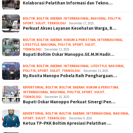
Kolaborasi Pelatihan Informasi dan Tekno…
BOLTIM
,
BOLTIM
,
DAERAH
,
INTERNASIONAL
,
NASIONAL
,
POLITIK
,
SPORT
,
SULUT
,
TEKNOLOGI
December 17, 2025
Perkuat Akses Layanan Kesehatan Warga, B…
BOLTIM
,
BOLTIM
,
DAERAH
,
HUKUM & PERISTIWA
,
INTERNASIONAL
,
LIFESTYLE
,
NASIONAL
,
POLITIK
,
SPORT
,
SULUT
,
TEKNOLOGI
December 13, 2025
Bupati Boltim Oskar Manoppo.SE.M.M Hadir…
BOLTIM
,
BOLTIM
,
DAERAH
,
INTERNASIONAL
,
LIFESTYLE
,
NASIONAL
,
POLITIK
,
SPORT
,
SULUT
,
TEKNOLOGI
December 13, 2025
Ny.Rosita Manopo Pobela Raih Penghargaan…
ADVERTORIAL
,
BOLTIM
,
BOLTIM
,
DAERAH
,
HUKUM & PERISTIWA
,
INTERNASIONAL
,
NASIONAL
,
POLITIK
,
SPORT
,
SULUT
,
TEKNOLOGI
December 10, 2025
Bupati Oskar Manoppo Perkuat Sinergi Pen…
ADVERTORIAL
,
BOLTIM
,
BOLTIM
,
DAERAH
,
INTERNASIONAL
,
NASIONAL
,
SPORT
,
SULUT
,
TEKNOLOGI
December 9, 2025
Ketua TP-PKK Boltim Apresiasi Pelatihan …