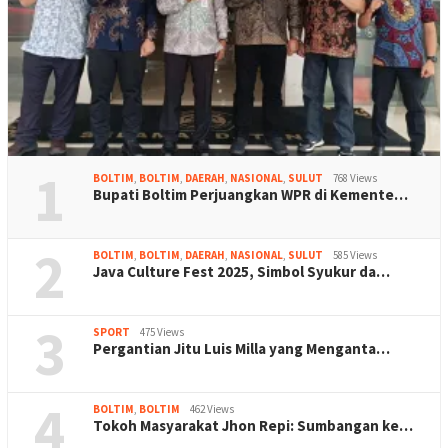
1
BOLTIM
,
BOLTIM
,
DAERAH
,
NASIONAL
,
SULUT
768 Views
Bupati Boltim Perjuangkan WPR di Kemente…
2
BOLTIM
,
BOLTIM
,
DAERAH
,
NASIONAL
,
SULUT
585 Views
Java Culture Fest 2025, Simbol Syukur da…
3
SPORT
475 Views
Pergantian Jitu Luis Milla yang Menganta…
4
BOLTIM
,
BOLTIM
462 Views
Tokoh Masyarakat Jhon Repi: Sumbangan ke…