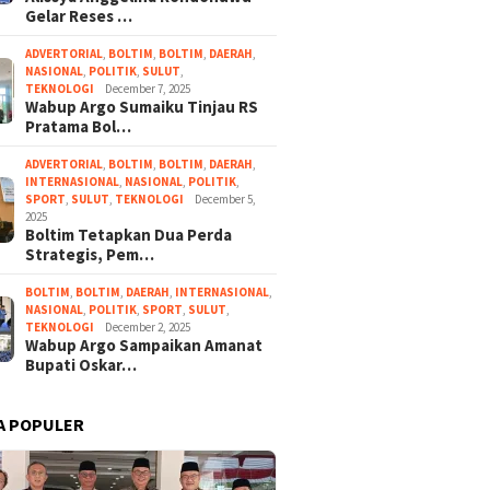
Gelar Reses …
ADVERTORIAL
,
BOLTIM
,
BOLTIM
,
DAERAH
,
NASIONAL
,
POLITIK
,
SULUT
,
TEKNOLOGI
December 7, 2025
Wabup Argo Sumaiku Tinjau RS
Pratama Bol…
ADVERTORIAL
,
BOLTIM
,
BOLTIM
,
DAERAH
,
INTERNASIONAL
,
NASIONAL
,
POLITIK
,
SPORT
,
SULUT
,
TEKNOLOGI
December 5,
2025
Boltim Tetapkan Dua Perda
Strategis, Pem…
BOLTIM
,
BOLTIM
,
DAERAH
,
INTERNASIONAL
,
NASIONAL
,
POLITIK
,
SPORT
,
SULUT
,
TEKNOLOGI
December 2, 2025
Wabup Argo Sampaikan Amanat
Bupati Oskar…
A POPULER