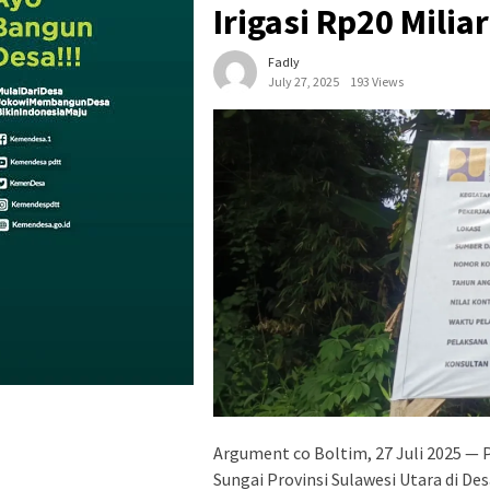
Irigasi Rp20 Mili
Fadly
July 27, 2025
193 Views
Argument co Boltim, 27 Juli 2025 — 
Sungai Provinsi Sulawesi Utara di 