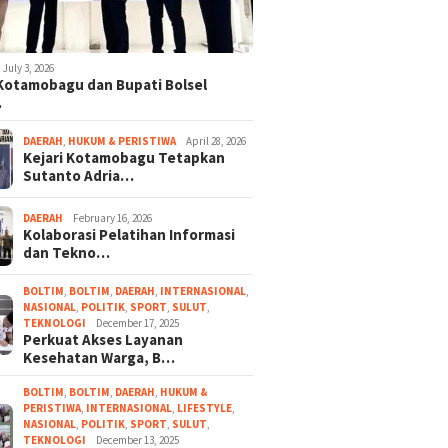
July 3, 2026
 Kotamobagu dan Bupati Bolsel
…
DAERAH
,
HUKUM & PERISTIWA
April 28, 2026
Kejari Kotamobagu Tetapkan
Sutanto Adria…
DAERAH
February 16, 2026
Kolaborasi Pelatihan Informasi
dan Tekno…
BOLTIM
,
BOLTIM
,
DAERAH
,
INTERNASIONAL
,
NASIONAL
,
POLITIK
,
SPORT
,
SULUT
,
TEKNOLOGI
December 17, 2025
Perkuat Akses Layanan
Kesehatan Warga, B…
BOLTIM
,
BOLTIM
,
DAERAH
,
HUKUM &
PERISTIWA
,
INTERNASIONAL
,
LIFESTYLE
,
NASIONAL
,
POLITIK
,
SPORT
,
SULUT
,
TEKNOLOGI
December 13, 2025