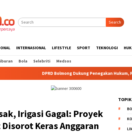
Search
IONAL
INTERNASIONAL
LIFESTYLE
SPORT
TEKNOLOGI
HUK
iburan
Bola
Selebriti
Medsos
DPRD Bolmong Dukung Penegakan Hukum, Pimpinan Hadiri Se
TOPIK
B
ak, Irigasi Gagal: Proyek
K
t Disorot Keras Anggaran
LI