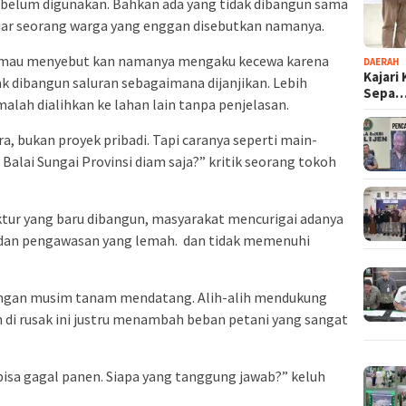
 sebelum digunakan. Bahkan ada yang tidak dibangun sama
 ujar seorang warga yang enggan disebutkan namanya.
ak mau menyebut kan namanya mengaku kecewa karena
DAERAH
Kajari
ak dibangun saluran sebagaimana dijanjikan. Lebih
Sepa
alah dialihkan ke lahan lain tanpa penjelasan.
ra, bukan proyek pribadi. Tapi caranya seperti main-
lai Sungai Provinsi diam saja?” kritik seorang tokoh
uktur yang baru dibangun, masyarakat mencurigai adanya
s dan pengawasan yang lemah. dan tidak memenuhi
ungan musim tanam mendatang. Alih-alih mendukung
ah di rusak ini justru menambah beban petani yang sangat
 bisa gagal panen. Siapa yang tanggung jawab?” keluh