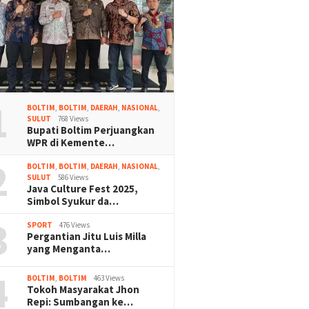
1
BOLTIM
,
BOLTIM
,
DAERAH
,
NASIONAL
,
SULUT
768 Views
Bupati Boltim Perjuangkan
WPR di Kemente…
2
BOLTIM
,
BOLTIM
,
DAERAH
,
NASIONAL
,
SULUT
586 Views
Java Culture Fest 2025,
Simbol Syukur da…
3
SPORT
476 Views
Pergantian Jitu Luis Milla
yang Menganta…
4
BOLTIM
,
BOLTIM
463 Views
Tokoh Masyarakat Jhon
Repi: Sumbangan ke…