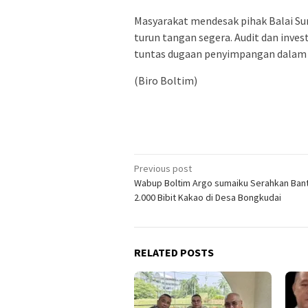
Masyarakat mendesak pihak Balai Sun
turun tangan segera. Audit dan inve
tuntas dugaan penyimpangan dalam pe
(Biro Boltim)
Post
Previous post
Wabup Boltim Argo sumaiku Serahkan Ban
navigation
2.000 Bibit Kakao di Desa Bongkudai
RELATED POSTS