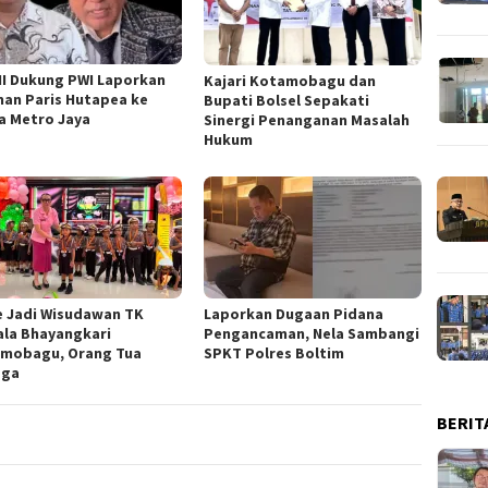
I Dukung PWI Laporkan
Kajari Kotamobagu dan
an Paris Hutapea ke
Bupati Bolsel Sepakati
a Metro Jaya
Sinergi Penanganan Masalah
Hukum
e Jadi Wisudawan TK
Laporkan Dugaan Pidana
la Bhayangkari
Pengancaman, Nela Sambangi
mobagu, Orang Tua
SPKT Polres Boltim
gga
BERIT