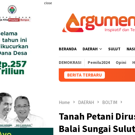
Skip
close
to
content
BERANDA
DAERAH
SULUT
NAS
DEMOKRASI
Pemilu2024
Opini
H
BERITA TERBARU
Home
DAERAH
BOLTIM
Tanah Petani Dirus
Balai Sungai Sulu