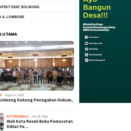
SPEKTORAT BOLMONG
O A. LOMBONE
A UTAMA
G
August 4, 2026
Bolmong Dukung Penegakan Hukum,
KOTAMOBAGU
July 30, 2026
Wali Kota Resmi Buka Pemusatan
Diklat Pa…