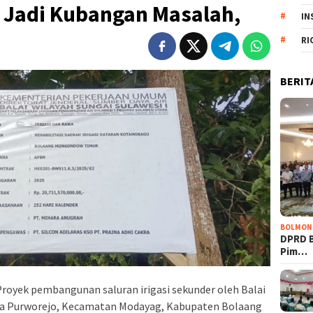
ar Jadi Kubangan Masalah,
IN
RI
BERIT
BOLMON
DPRD 
Pim…
Proyek pembangunan saluran irigasi sekunder oleh Balai
Desa Purworejo, Kecamatan Modayag, Kabupaten Bolaang