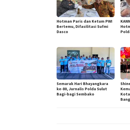
Hotman Paris dan Ketum PWI
KANN
Bertemu, Difasilitasi Sufmi
Hotm
Dasco
Pold
Semarak Hari Bhayangkara
Shin
ke-80, Jurnalis Polda Sulut
Kema
Bagi-bagi Sembako
Kota
Ban