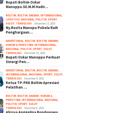
Bupati Boltim Oskar
Manoppo.SE.M.M Hadir…
BOLTIM
,
BOLTIM
,
DAERAH
,
INTERNASIONAL
,
LIFESTYLE
,
NASIONAL
,
POLITIK
,
SPORT
,
SULUT
,
TEKNOLOGI
December 13, 2025
Ny.Rosita Manopo Pobela Raih
Penghargaan…
ADVERTORIAL
,
BOLTIM
,
BOLTIM
,
DAERAH
,
HUKUM & PERISTIWA
,
INTERNASIONAL
,
NASIONAL
,
POLITIK
,
SPORT
,
SULUT
,
TEKNOLOGI
December 10, 2025
Bupati Oskar Manoppo Perkuat
Sinergi Pen…
ADVERTORIAL
,
BOLTIM
,
BOLTIM
,
DAERAH
,
INTERNASIONAL
,
NASIONAL
,
SPORT
,
SULUT
,
TEKNOLOGI
December 9, 2025
Ketua TP-PKK Boltim Apresiasi
Pelatihan …
BOLTIM
,
BOLTIM
,
DAERAH
,
HUKUM &
PERISTIWA
,
INTERNASIONAL
,
NASIONAL
,
POLITIK
,
SPORT
,
SULUT
,
TEKNOLOGI
December 8, 2025
Alissya Anggelina Rondonuwu