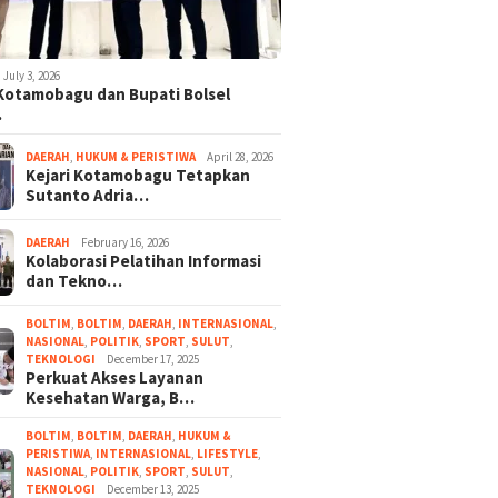
July 3, 2026
 Kotamobagu dan Bupati Bolsel
…
DAERAH
,
HUKUM & PERISTIWA
April 28, 2026
Kejari Kotamobagu Tetapkan
Sutanto Adria…
DAERAH
February 16, 2026
Kolaborasi Pelatihan Informasi
dan Tekno…
BOLTIM
,
BOLTIM
,
DAERAH
,
INTERNASIONAL
,
NASIONAL
,
POLITIK
,
SPORT
,
SULUT
,
TEKNOLOGI
December 17, 2025
Perkuat Akses Layanan
Kesehatan Warga, B…
BOLTIM
,
BOLTIM
,
DAERAH
,
HUKUM &
PERISTIWA
,
INTERNASIONAL
,
LIFESTYLE
,
NASIONAL
,
POLITIK
,
SPORT
,
SULUT
,
TEKNOLOGI
December 13, 2025