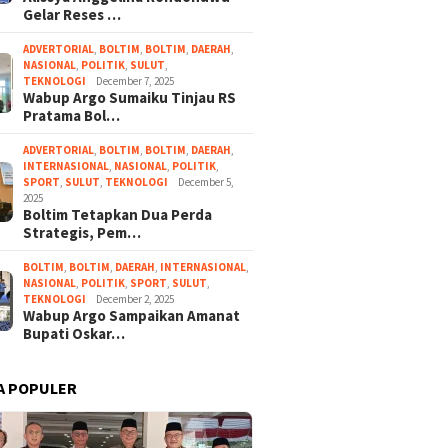
Gelar Reses …
ADVERTORIAL
,
BOLTIM
,
BOLTIM
,
DAERAH
,
NASIONAL
,
POLITIK
,
SULUT
,
TEKNOLOGI
December 7, 2025
Wabup Argo Sumaiku Tinjau RS
Pratama Bol…
ADVERTORIAL
,
BOLTIM
,
BOLTIM
,
DAERAH
,
INTERNASIONAL
,
NASIONAL
,
POLITIK
,
SPORT
,
SULUT
,
TEKNOLOGI
December 5,
2025
Boltim Tetapkan Dua Perda
Strategis, Pem…
BOLTIM
,
BOLTIM
,
DAERAH
,
INTERNASIONAL
,
NASIONAL
,
POLITIK
,
SPORT
,
SULUT
,
TEKNOLOGI
December 2, 2025
Wabup Argo Sampaikan Amanat
Bupati Oskar…
A POPULER