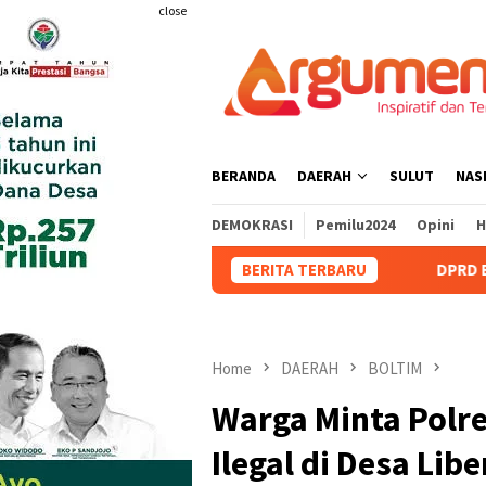
Skip
close
to
content
BERANDA
DAERAH
SULUT
NAS
DEMOKRASI
Pemilu2024
Opini
H
BERITA TERBARU
DPRD Bolmong Dukung Pe
Home
DAERAH
BOLTIM
Warga Minta Polre
Ilegal di Desa Lib