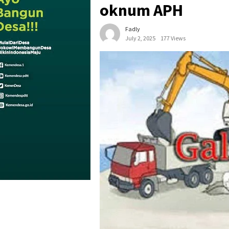
oknum APH
Fadly
July 2, 2025
177 Views