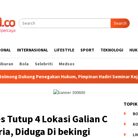
Search
IONAL
INTERNASIONAL
LIFESTYLE
SPORT
TEKNOLOGI
HUK
iburan
Bola
Selebriti
Medsos
negakan Hukum, Pimpinan Hadiri Seminar Kejari Kotamobagu
TOPIK
B
s Tutup 4 Lokasi Galian C
K
eria, Diduga Di bekingi
LI