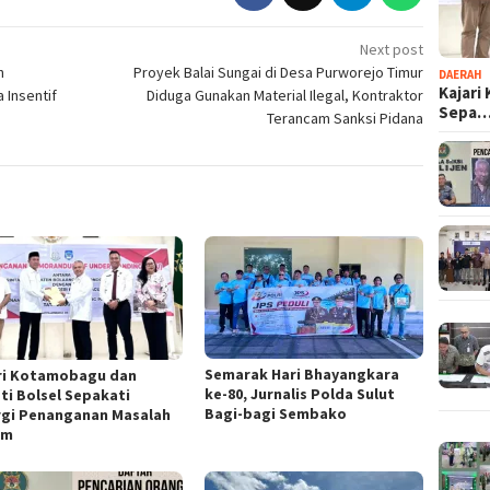
Next post
h
Proyek Balai Sungai di Desa Purworejo Timur
DAERAH
Kajari
 Insentif
Diduga Gunakan Material Ilegal, Kontraktor
Sepa
Terancam Sanksi Pidana
Semarak Hari Bhayangkara
ri Kotamobagu dan
ke-80, Jurnalis Polda Sulut
ti Bolsel Sepakati
Bagi-bagi Sembako
rgi Penanganan Masalah
um