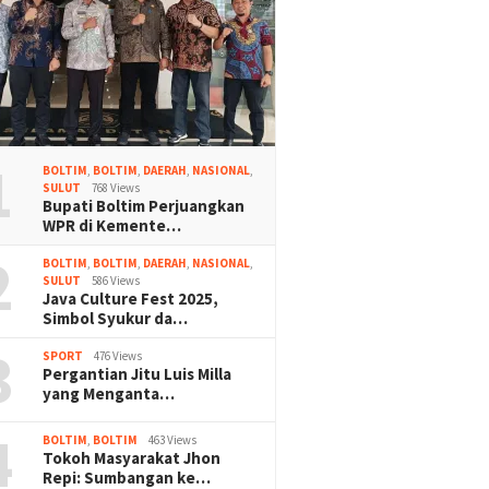
1
BOLTIM
,
BOLTIM
,
DAERAH
,
NASIONAL
,
SULUT
768 Views
Bupati Boltim Perjuangkan
WPR di Kemente…
2
BOLTIM
,
BOLTIM
,
DAERAH
,
NASIONAL
,
SULUT
586 Views
Java Culture Fest 2025,
Simbol Syukur da…
3
SPORT
476 Views
Pergantian Jitu Luis Milla
yang Menganta…
4
BOLTIM
,
BOLTIM
463 Views
Tokoh Masyarakat Jhon
Repi: Sumbangan ke…