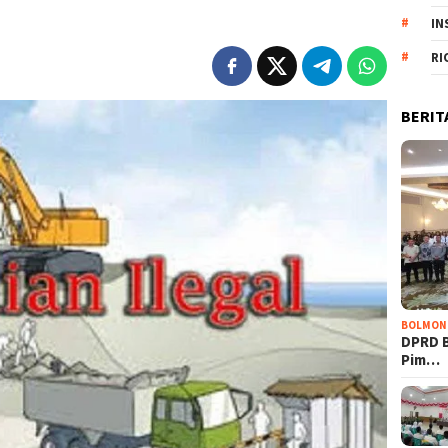
IN
RI
BERIT
BOLMON
DPRD 
Pim…