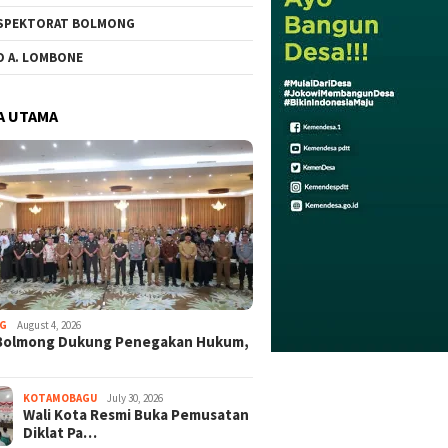
SPEKTORAT BOLMONG
O A. LOMBONE
A UTAMA
G
August 4, 2026
Bolmong Dukung Penegakan Hukum,
KOTAMOBAGU
July 30, 2026
Wali Kota Resmi Buka Pemusatan
Diklat Pa…