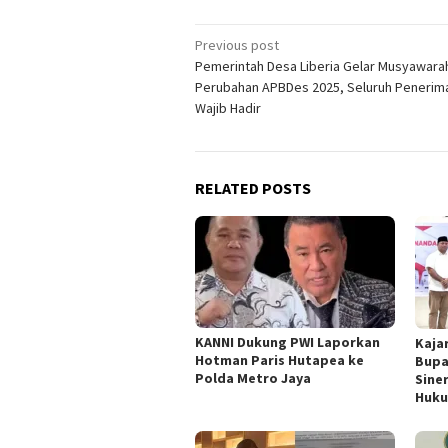
Post
Previous post
Pemerintah Desa Liberia Gelar Musyawara
navigation
Perubahan APBDes 2025, Seluruh Penerima
Wajib Hadir
RELATED POSTS
KANNI Dukung PWI Laporkan
Kaja
Hotman Paris Hutapea ke
Bupa
Polda Metro Jaya
Sine
Huk