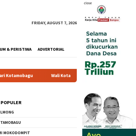
close
FRIDAY, AUGUST 7, 2026
UM & PERISTIWA
ADVERTORIAL
Wali Kota Resmi Buka Pemusatan Diklat Paskibraka di Aula R
 POPULER
OLMONG
OTAMOBAGU
MI MOKODOMPIT