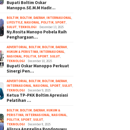
Bupati Boltim Oskar
Manoppo.SE.M.M Hadir…
BOLTIM
,
BOLTIM
,
DAERAH
,
INTERNASIONAL
,
LIFESTYLE
,
NASIONAL
,
POLITIK
,
SPORT
,
SULUT
,
TEKNOLOGI
December 13, 2025
Ny.Rosita Manopo Pobela Raih
Penghargaan…
ADVERTORIAL
,
BOLTIM
,
BOLTIM
,
DAERAH
,
HUKUM & PERISTIWA
,
INTERNASIONAL
,
NASIONAL
,
POLITIK
,
SPORT
,
SULUT
,
TEKNOLOGI
December 10, 2025
Bupati Oskar Manoppo Perkuat
Sinergi Pen…
ADVERTORIAL
,
BOLTIM
,
BOLTIM
,
DAERAH
,
INTERNASIONAL
,
NASIONAL
,
SPORT
,
SULUT
,
TEKNOLOGI
December 9, 2025
Ketua TP-PKK Boltim Apresiasi
Pelatihan …
BOLTIM
,
BOLTIM
,
DAERAH
,
HUKUM &
PERISTIWA
,
INTERNASIONAL
,
NASIONAL
,
POLITIK
,
SPORT
,
SULUT
,
TEKNOLOGI
December 8, 2025
Alissya Anggelina Rondonuwu