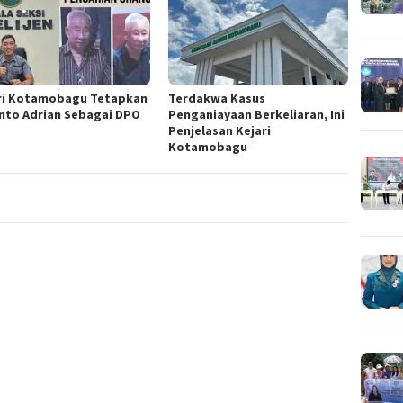
ri Kotamobagu Tetapkan
Terdakwa Kasus
nto Adrian Sebagai DPO
Penganiayaan Berkeliaran, Ini
Penjelasan Kejari
Kotamobagu