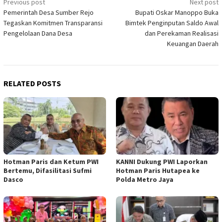
Post
Previous post
Next post
Pemerintah Desa Sumber Rejo
Bupati Oskar Manoppo Buka
navigation
Tegaskan Komitmen Transparansi
Bimtek Penginputan Saldo Awal
Pengelolaan Dana Desa
dan Perekaman Realisasi
Keuangan Daerah
RELATED POSTS
Hotman Paris dan Ketum PWI
KANNI Dukung PWI Laporkan
Bertemu, Difasilitasi Sufmi
Hotman Paris Hutapea ke
Dasco
Polda Metro Jaya