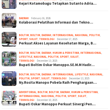
Kejari Kotamobagu Tetapkan Sutanto Adria…
DAERAH
February 16, 2026
Kolaborasi Pelatihan Informasi dan Tekno…
BOLTIM
,
BOLTIM
,
DAERAH
,
INTERNASIONAL
,
NASIONAL
,
POLITIK
,
SPORT
,
SULUT
,
TEKNOLOGI
December 17, 2025
Perkuat Akses Layanan Kesehatan Warga, B…
BOLTIM
,
BOLTIM
,
DAERAH
,
HUKUM & PERISTIWA
,
INTERNASIONAL
,
LIFESTYLE
,
NASIONAL
,
POLITIK
,
SPORT
,
SULUT
,
TEKNOLOGI
December 13, 2025
Bupati Boltim Oskar Manoppo.SE.M.M Hadir…
BOLTIM
,
BOLTIM
,
DAERAH
,
INTERNASIONAL
,
LIFESTYLE
,
NASIONAL
,
POLITIK
,
SPORT
,
SULUT
,
TEKNOLOGI
December 13, 2025
Ny.Rosita Manopo Pobela Raih Penghargaan…
ADVERTORIAL
,
BOLTIM
,
BOLTIM
,
DAERAH
,
HUKUM & PERISTIWA
,
INTERNASIONAL
,
NASIONAL
,
POLITIK
,
SPORT
,
SULUT
,
TEKNOLOGI
December 10, 2025
Bupati Oskar Manoppo Perkuat Sinergi Pen…