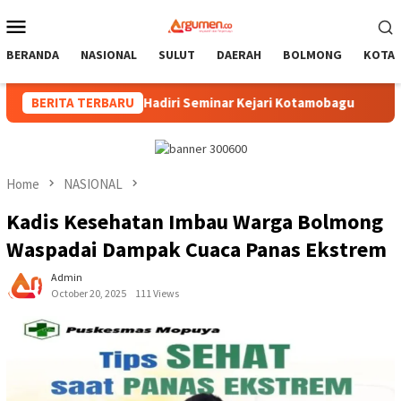
Skip
Mobile
to
Menu
content
BERANDA
NASIONAL
SULUT
DAERAH
BOLMONG
KOTA
n Hadiri Seminar Kejari Kotamobagu
BERITA TERBARU
Wali Kota Resmi Bu
Home
NASIONAL
Kadis Kesehatan Imbau Warga Bolmong
Waspadai Dampak Cuaca Panas Ekstrem
Admin
October 20, 2025
111 Views