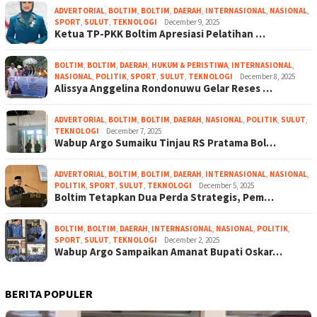
ADVERTORIAL
,
BOLTIM
,
BOLTIM
,
DAERAH
,
INTERNASIONAL
,
NASIONAL
,
SPORT
,
SULUT
,
TEKNOLOGI
December 9, 2025
Ketua TP-PKK Boltim Apresiasi Pelatihan …
BOLTIM
,
BOLTIM
,
DAERAH
,
HUKUM & PERISTIWA
,
INTERNASIONAL
,
NASIONAL
,
POLITIK
,
SPORT
,
SULUT
,
TEKNOLOGI
December 8, 2025
Alissya Anggelina Rondonuwu Gelar Reses …
ADVERTORIAL
,
BOLTIM
,
BOLTIM
,
DAERAH
,
NASIONAL
,
POLITIK
,
SULUT
,
TEKNOLOGI
December 7, 2025
Wabup Argo Sumaiku Tinjau RS Pratama Bol…
ADVERTORIAL
,
BOLTIM
,
BOLTIM
,
DAERAH
,
INTERNASIONAL
,
NASIONAL
,
POLITIK
,
SPORT
,
SULUT
,
TEKNOLOGI
December 5, 2025
Boltim Tetapkan Dua Perda Strategis, Pem…
BOLTIM
,
BOLTIM
,
DAERAH
,
INTERNASIONAL
,
NASIONAL
,
POLITIK
,
SPORT
,
SULUT
,
TEKNOLOGI
December 2, 2025
Wabup Argo Sampaikan Amanat Bupati Oskar…
BERITA POPULER