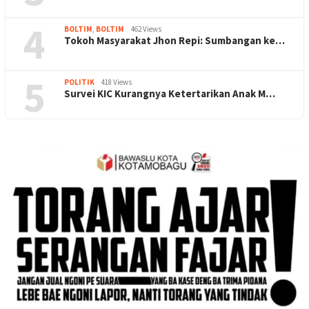
4
BOLTIM
,
BOLTIM
462 Views
Tokoh Masyarakat Jhon Repi: Sumbangan ke…
5
POLITIK
418 Views
Survei KIC Kurangnya Ketertarikan Anak M…