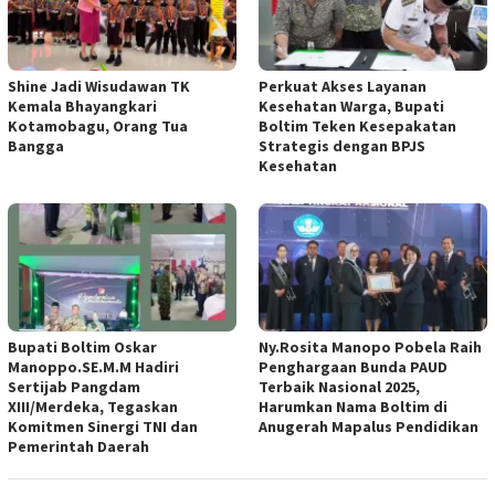
Shine Jadi Wisudawan TK
Perkuat Akses Layanan
Kemala Bhayangkari
Kesehatan Warga, Bupati
Kotamobagu, Orang Tua
Boltim Teken Kesepakatan
Bangga
Strategis dengan BPJS
Kesehatan
Bupati Boltim Oskar
Ny.Rosita Manopo Pobela Raih
Manoppo.SE.M.M Hadiri
Penghargaan Bunda PAUD
Sertijab Pangdam
Terbaik Nasional 2025,
XIII/Merdeka, Tegaskan
Harumkan Nama Boltim di
Komitmen Sinergi TNI dan
Anugerah Mapalus Pendidikan
Pemerintah Daerah