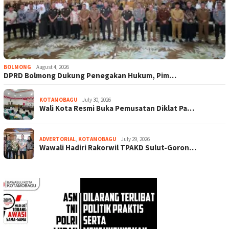
BOLMONG
August 4, 2026
DPRD Bolmong Dukung Penegakan Hukum, Pim…
KOTAMOBAGU
July 30, 2026
Wali Kota Resmi Buka Pemusatan Diklat Pa…
ADVERTORIAL
,
KOTAMOBAGU
July 29, 2026
Wawali Hadiri Rakorwil TPAKD Sulut-Goron…