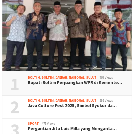
1
BOLTIM
,
BOLTIM
,
DAERAH
,
NASIONAL
,
SULUT
768 Views
Bupati Boltim Perjuangkan WPR di Kemente…
2
BOLTIM
,
BOLTIM
,
DAERAH
,
NASIONAL
,
SULUT
586 Views
Java Culture Fest 2025, Simbol Syukur da…
3
SPORT
475 Views
Pergantian Jitu Luis Milla yang Menganta…