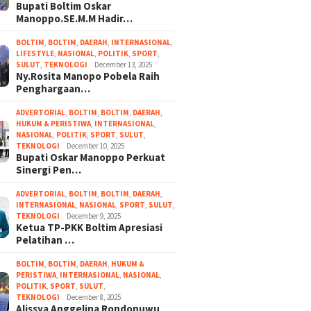
Bupati Boltim Oskar
Manoppo.SE.M.M Hadir…
BOLTIM
,
BOLTIM
,
DAERAH
,
INTERNASIONAL
,
LIFESTYLE
,
NASIONAL
,
POLITIK
,
SPORT
,
SULUT
,
TEKNOLOGI
December 13, 2025
Ny.Rosita Manopo Pobela Raih
Penghargaan…
ADVERTORIAL
,
BOLTIM
,
BOLTIM
,
DAERAH
,
HUKUM & PERISTIWA
,
INTERNASIONAL
,
NASIONAL
,
POLITIK
,
SPORT
,
SULUT
,
TEKNOLOGI
December 10, 2025
Bupati Oskar Manoppo Perkuat
Sinergi Pen…
ADVERTORIAL
,
BOLTIM
,
BOLTIM
,
DAERAH
,
INTERNASIONAL
,
NASIONAL
,
SPORT
,
SULUT
,
TEKNOLOGI
December 9, 2025
Ketua TP-PKK Boltim Apresiasi
Pelatihan …
BOLTIM
,
BOLTIM
,
DAERAH
,
HUKUM &
PERISTIWA
,
INTERNASIONAL
,
NASIONAL
,
POLITIK
,
SPORT
,
SULUT
,
TEKNOLOGI
December 8, 2025
Alissya Anggelina Rondonuwu