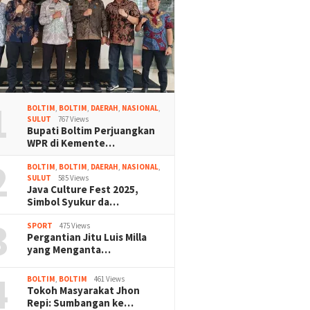
1
BOLTIM
,
BOLTIM
,
DAERAH
,
NASIONAL
,
SULUT
767 Views
Bupati Boltim Perjuangkan
WPR di Kemente…
2
BOLTIM
,
BOLTIM
,
DAERAH
,
NASIONAL
,
SULUT
585 Views
Java Culture Fest 2025,
Simbol Syukur da…
3
SPORT
475 Views
Pergantian Jitu Luis Milla
yang Menganta…
4
BOLTIM
,
BOLTIM
461 Views
Tokoh Masyarakat Jhon
Repi: Sumbangan ke…