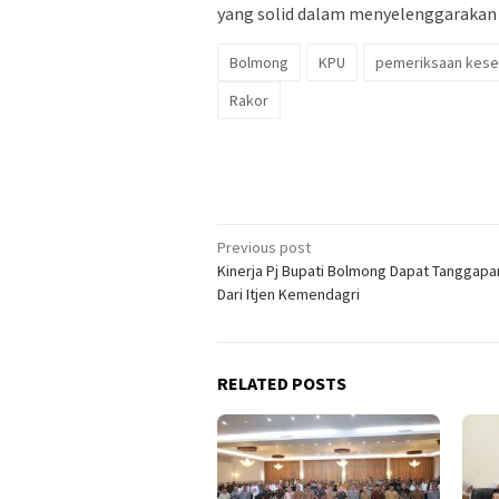
yang solid dalam menyelenggarakan P
Bolmong
KPU
pemeriksaan keseh
Rakor
Post
Previous post
Kinerja Pj Bupati Bolmong Dapat Tanggapa
navigation
Dari Itjen Kemendagri
RELATED POSTS