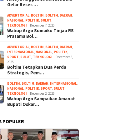
Gelar Reses …
ADVERTORIAL
,
BOLTIM
,
BOLTIM
,
DAERAH
,
NASIONAL
,
POLITIK
,
SULUT
,
TEKNOLOGI
December 7, 2025
Wabup Argo Sumaiku Tinjau RS
Pratama Bol…
ADVERTORIAL
,
BOLTIM
,
BOLTIM
,
DAERAH
,
INTERNASIONAL
,
NASIONAL
,
POLITIK
,
SPORT
,
SULUT
,
TEKNOLOGI
December 5,
2025
Boltim Tetapkan Dua Perda
Strategis, Pem…
BOLTIM
,
BOLTIM
,
DAERAH
,
INTERNASIONAL
,
NASIONAL
,
POLITIK
,
SPORT
,
SULUT
,
TEKNOLOGI
December 2, 2025
Wabup Argo Sampaikan Amanat
Bupati Oskar…
A POPULER