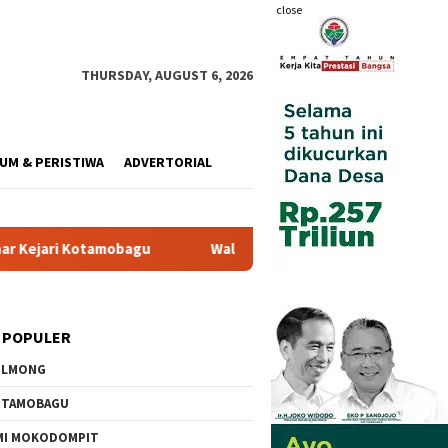
close
THURSDAY, AUGUST 6, 2026
UM & PERISTIWA
ADVERTORIAL
u
Wali Kota Resmi Buka Pemusatan Diklat Paskibraka di Au
 POPULER
OLMONG
OTAMOBAGU
MI MOKODOMPIT