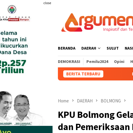
Skip
close
to
content
BERANDA
DAERAH
SULUT
NAS
DEMOKRASI
Pemilu2024
Opini
H
BERITA TERBARU
DPRD Bolmong Dukung
Home
DAERAH
BOLMONG
KPU Bolmong Gela
dan Pemeriksaan 