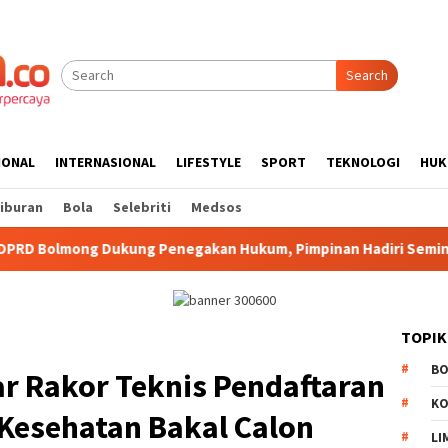
Search
IONAL
INTERNASIONAL
LIFESTYLE
SPORT
TEKNOLOGI
HUK
iburan
Bola
Selebriti
Medsos
 Penegakan Hukum, Pimpinan Hadiri Seminar Kejari Kotamobag
TOPIK
B
r Rakor Teknis Pendaftaran
K
Kesehatan Bakal Calon
LI