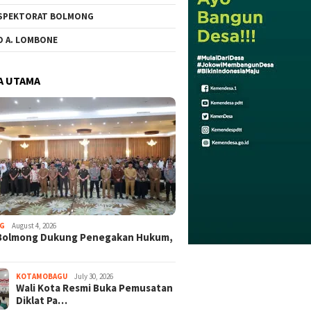
SPEKTORAT BOLMONG
O A. LOMBONE
A UTAMA
G
August 4, 2026
Bolmong Dukung Penegakan Hukum,
KOTAMOBAGU
July 30, 2026
Wali Kota Resmi Buka Pemusatan
Diklat Pa…