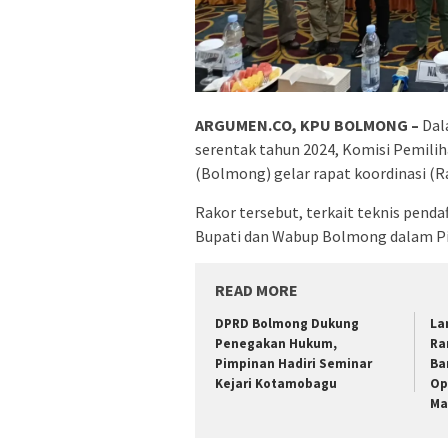
ARGUMEN.CO, KPU BOLMONG –
Dal
serentak tahun 2024, Komisi Pemi
(Bolmong) gelar rapat koordinasi (Ra
Rakor tersebut, terkait teknis pend
Bupati dan Wabup Bolmong dalam Pil
READ MORE
DPRD Bolmong Dukung
La
Penegakan Hukum,
Ra
Pimpinan Hadiri Seminar
Ba
Kejari Kotamobagu
Op
Ma