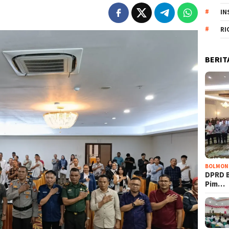
IN
RI
BERIT
BOLMON
DPRD 
Pim…