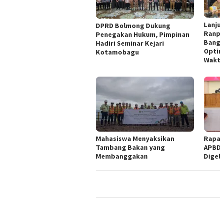
Lanj
DPRD Bolmong Dukung
Ranp
Penegakan Hukum, Pimpinan
Bang
Hadiri Seminar Kejari
Opti
Kotamobagu
Wak
Mahasiswa Menyaksikan
Rapa
Tambang Bakan yang
APBD
Membanggakan
Dige