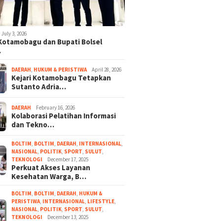
July 3, 2026
 Kotamobagu dan Bupati Bolsel
…
DAERAH
,
HUKUM & PERISTIWA
April 28, 2026
Kejari Kotamobagu Tetapkan
Sutanto Adria…
DAERAH
February 16, 2026
Kolaborasi Pelatihan Informasi
dan Tekno…
BOLTIM
,
BOLTIM
,
DAERAH
,
INTERNASIONAL
,
NASIONAL
,
POLITIK
,
SPORT
,
SULUT
,
TEKNOLOGI
December 17, 2025
Perkuat Akses Layanan
Kesehatan Warga, B…
BOLTIM
,
BOLTIM
,
DAERAH
,
HUKUM &
PERISTIWA
,
INTERNASIONAL
,
LIFESTYLE
,
NASIONAL
,
POLITIK
,
SPORT
,
SULUT
,
TEKNOLOGI
December 13, 2025