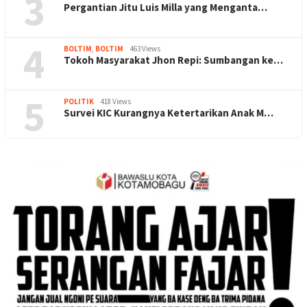
3
Pergantian Jitu Luis Milla yang Menganta…
4
BOLTIM
,
BOLTIM
463 Views
Tokoh Masyarakat Jhon Repi: Sumbangan ke…
5
POLITIK
418 Views
Survei KIC Kurangnya Ketertarikan Anak M…