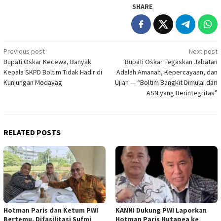
SHARE
Post
Previous post
Next post
Bupati Oskar Kecewa, Banyak
Bupati Oskar Tegaskan Jabatan
navigation
Kepala SKPD Boltim Tidak Hadir di
Adalah Amanah, Kepercayaan, dan
Kunjungan Modayag
Ujian — “Boltim Bangkit Dimulai dari
ASN yang Berintegritas”
RELATED POSTS
Hotman Paris dan Ketum PWI
KANNI Dukung PWI Laporkan
Bertemu, Difasilitasi Sufmi
Hotman Paris Hutapea ke