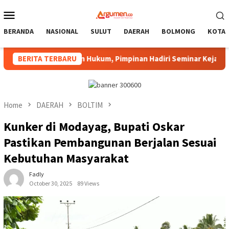
Skip
Mobile
to
Menu
content
BERANDA
NASIONAL
SULUT
DAERAH
BOLMONG
KOTA
negakan Hukum, Pimpinan Hadiri Seminar Kejari Kotamobagu
BERITA TERBARU
Home
DAERAH
BOLTIM
Kunker di Modayag, Bupati Oskar
Pastikan Pembangunan Berjalan Sesuai
Kebutuhan Masyarakat
Fadly
October 30, 2025
89 Views