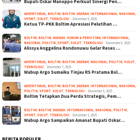
Bupati Oskar Manoppo Perkuat Sinergi Pen…
ADVERTORIAL
,
BOLTIM
,
BOLTIM
,
DAERAH
,
INTERNASIONAL
,
NASIONAL
,
SPORT
,
SULUT
,
TEKNOLOGI
December 9, 2025
Ketua TP-PKK Boltim Apresiasi Pelatihan …
BOLTIM
,
BOLTIM
,
DAERAH
,
HUKUM & PERISTIWA
,
INTERNASIONAL
,
NASIONAL
,
POLITIK
,
SPORT
,
SULUT
,
TEKNOLOGI
December 8, 2025
Alissya Anggelina Rondonuwu Gelar Reses …
ADVERTORIAL
,
BOLTIM
,
BOLTIM
,
DAERAH
,
NASIONAL
,
POLITIK
,
SULUT
,
TEKNOLOGI
December 7, 2025
Wabup Argo Sumaiku Tinjau RS Pratama Bol…
ADVERTORIAL
,
BOLTIM
,
BOLTIM
,
DAERAH
,
INTERNASIONAL
,
NASIONAL
,
POLITIK
,
SPORT
,
SULUT
,
TEKNOLOGI
December 5, 2025
Boltim Tetapkan Dua Perda Strategis, Pem…
BOLTIM
,
BOLTIM
,
DAERAH
,
INTERNASIONAL
,
NASIONAL
,
POLITIK
,
SPORT
,
SULUT
,
TEKNOLOGI
December 2, 2025
Wabup Argo Sampaikan Amanat Bupati Oskar…
BERITA POPULER