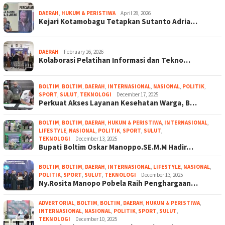
DAERAH
,
HUKUM & PERISTIWA
April 28, 2026
Kejari Kotamobagu Tetapkan Sutanto Adria…
DAERAH
February 16, 2026
Kolaborasi Pelatihan Informasi dan Tekno…
BOLTIM
,
BOLTIM
,
DAERAH
,
INTERNASIONAL
,
NASIONAL
,
POLITIK
,
SPORT
,
SULUT
,
TEKNOLOGI
December 17, 2025
Perkuat Akses Layanan Kesehatan Warga, B…
BOLTIM
,
BOLTIM
,
DAERAH
,
HUKUM & PERISTIWA
,
INTERNASIONAL
,
LIFESTYLE
,
NASIONAL
,
POLITIK
,
SPORT
,
SULUT
,
TEKNOLOGI
December 13, 2025
Bupati Boltim Oskar Manoppo.SE.M.M Hadir…
BOLTIM
,
BOLTIM
,
DAERAH
,
INTERNASIONAL
,
LIFESTYLE
,
NASIONAL
,
POLITIK
,
SPORT
,
SULUT
,
TEKNOLOGI
December 13, 2025
Ny.Rosita Manopo Pobela Raih Penghargaan…
ADVERTORIAL
,
BOLTIM
,
BOLTIM
,
DAERAH
,
HUKUM & PERISTIWA
,
INTERNASIONAL
,
NASIONAL
,
POLITIK
,
SPORT
,
SULUT
,
TEKNOLOGI
December 10, 2025