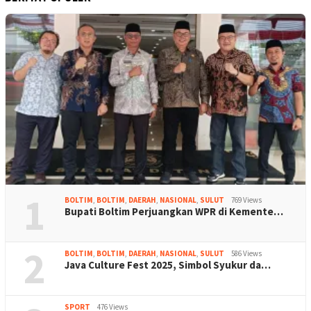
1
BOLTIM
,
BOLTIM
,
DAERAH
,
NASIONAL
,
SULUT
769 Views
Bupati Boltim Perjuangkan WPR di Kemente…
2
BOLTIM
,
BOLTIM
,
DAERAH
,
NASIONAL
,
SULUT
586 Views
Java Culture Fest 2025, Simbol Syukur da…
SPORT
476 Views