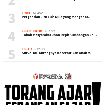
3
SPORT
476 Views
Pergantian Jitu Luis Milla yang Menganta…
4
BOLTIM
,
BOLTIM
463 Views
Tokoh Masyarakat Jhon Repi: Sumbangan ke…
5
POLITIK
418 Views
Survei KIC Kurangnya Ketertarikan Anak M…