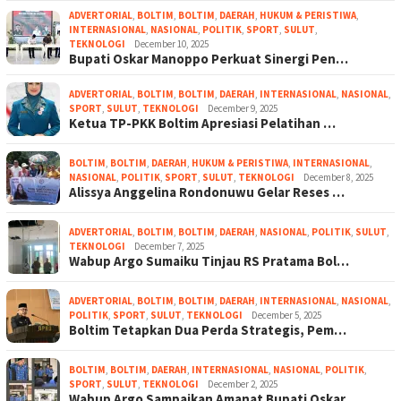
ADVERTORIAL
,
BOLTIM
,
BOLTIM
,
DAERAH
,
HUKUM & PERISTIWA
,
INTERNASIONAL
,
NASIONAL
,
POLITIK
,
SPORT
,
SULUT
,
TEKNOLOGI
December 10, 2025
Bupati Oskar Manoppo Perkuat Sinergi Pen…
ADVERTORIAL
,
BOLTIM
,
BOLTIM
,
DAERAH
,
INTERNASIONAL
,
NASIONAL
,
SPORT
,
SULUT
,
TEKNOLOGI
December 9, 2025
Ketua TP-PKK Boltim Apresiasi Pelatihan …
BOLTIM
,
BOLTIM
,
DAERAH
,
HUKUM & PERISTIWA
,
INTERNASIONAL
,
NASIONAL
,
POLITIK
,
SPORT
,
SULUT
,
TEKNOLOGI
December 8, 2025
Alissya Anggelina Rondonuwu Gelar Reses …
ADVERTORIAL
,
BOLTIM
,
BOLTIM
,
DAERAH
,
NASIONAL
,
POLITIK
,
SULUT
,
TEKNOLOGI
December 7, 2025
Wabup Argo Sumaiku Tinjau RS Pratama Bol…
ADVERTORIAL
,
BOLTIM
,
BOLTIM
,
DAERAH
,
INTERNASIONAL
,
NASIONAL
,
POLITIK
,
SPORT
,
SULUT
,
TEKNOLOGI
December 5, 2025
Boltim Tetapkan Dua Perda Strategis, Pem…
BOLTIM
,
BOLTIM
,
DAERAH
,
INTERNASIONAL
,
NASIONAL
,
POLITIK
,
SPORT
,
SULUT
,
TEKNOLOGI
December 2, 2025
Wabup Argo Sampaikan Amanat Bupati Oskar…