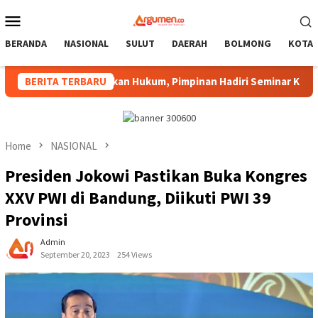
Skip
Mobile
to
Menu
content
BERANDA
NASIONAL
SULUT
DAERAH
BOLMONG
KOTA
 Penegakan Hukum, Pimpinan Hadiri Seminar Kejari Kotamobag
BERITA TERBARU
Home
NASIONAL
Presiden Jokowi Pastikan Buka Kongres
XXV PWI di Bandung, Diikuti PWI 39
Provinsi
Admin
September 20, 2023
254 Views