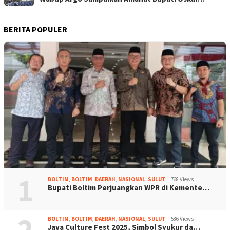
BERITA POPULER
1
BOLTIM
,
BOLTIM
,
DAERAH
,
NASIONAL
,
SULUT
768 Views
Bupati Boltim Perjuangkan WPR di Kemente…
2
BOLTIM
,
BOLTIM
,
DAERAH
,
NASIONAL
,
SULUT
586 Views
Java Culture Fest 2025, Simbol Syukur da…