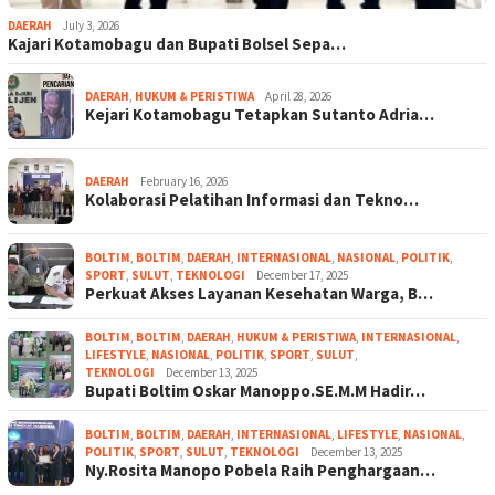
DAERAH
July 3, 2026
Kajari Kotamobagu dan Bupati Bolsel Sepa…
DAERAH
,
HUKUM & PERISTIWA
April 28, 2026
Kejari Kotamobagu Tetapkan Sutanto Adria…
DAERAH
February 16, 2026
Kolaborasi Pelatihan Informasi dan Tekno…
BOLTIM
,
BOLTIM
,
DAERAH
,
INTERNASIONAL
,
NASIONAL
,
POLITIK
,
SPORT
,
SULUT
,
TEKNOLOGI
December 17, 2025
Perkuat Akses Layanan Kesehatan Warga, B…
BOLTIM
,
BOLTIM
,
DAERAH
,
HUKUM & PERISTIWA
,
INTERNASIONAL
,
LIFESTYLE
,
NASIONAL
,
POLITIK
,
SPORT
,
SULUT
,
TEKNOLOGI
December 13, 2025
Bupati Boltim Oskar Manoppo.SE.M.M Hadir…
BOLTIM
,
BOLTIM
,
DAERAH
,
INTERNASIONAL
,
LIFESTYLE
,
NASIONAL
,
POLITIK
,
SPORT
,
SULUT
,
TEKNOLOGI
December 13, 2025
Ny.Rosita Manopo Pobela Raih Penghargaan…