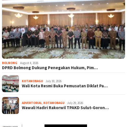
BOLMONG
August 4, 2026
DPRD Bolmong Dukung Penegakan Hukum, Pim…
KOTAMOBAGU
July 30, 2026
Wali Kota Resmi Buka Pemusatan Diklat Pa…
ADVERTORIAL
,
KOTAMOBAGU
July 29, 2026
Wawali Hadiri Rakorwil TPAKD Sulut-Goron…