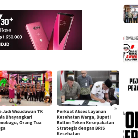
»
e Jadi Wisudawan TK
Perkuat Akses Layanan
Bupati
la Bhayangkari
Kesehatan Warga, Bupati
Manopp
mobagu, Orang Tua
Boltim Teken Kesepakatan
Serti
gga
Strategis dengan BPJS
XIII/M
Kesehatan
Komitm