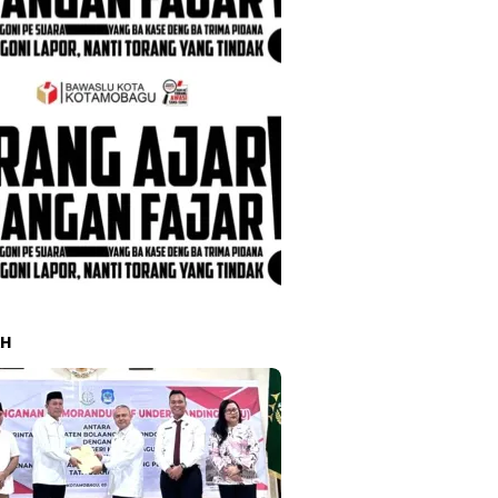
intah Daerah
AH