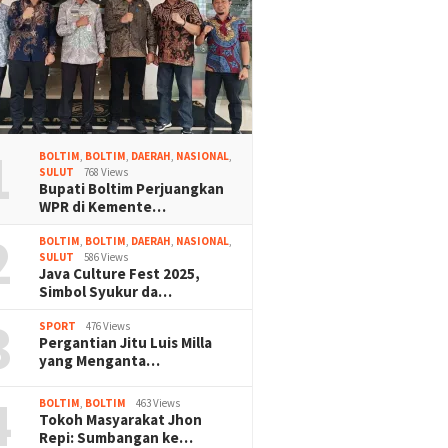
1
BOLTIM
,
BOLTIM
,
DAERAH
,
NASIONAL
,
SULUT
768 Views
Bupati Boltim Perjuangkan
WPR di Kemente…
2
BOLTIM
,
BOLTIM
,
DAERAH
,
NASIONAL
,
SULUT
586 Views
Java Culture Fest 2025,
Simbol Syukur da…
3
SPORT
476 Views
Pergantian Jitu Luis Milla
yang Menganta…
4
BOLTIM
,
BOLTIM
463 Views
Tokoh Masyarakat Jhon
Repi: Sumbangan ke…