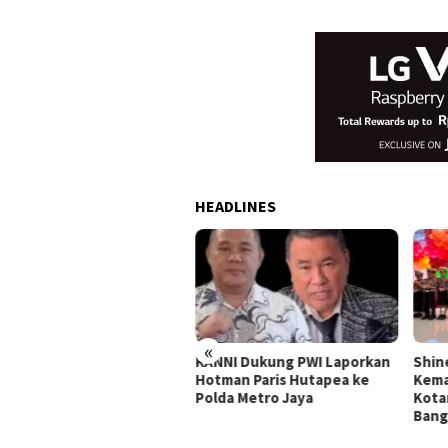
HEADLINES
«
man Paris dan Ketum PWI
KANNI Dukung PWI Laporkan
Shin
temu, Difasilitasi Sufmi
Hotman Paris Hutapea ke
Kema
sco
Polda Metro Jaya
Kota
Ban