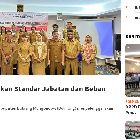
IN
RI
BERIT
kan Standar Jabatan dan Beban
BOLMON
DPRD 
Kabupaten Bolaang Mongondow (Bolmong) menyelenggarakan
Pim…