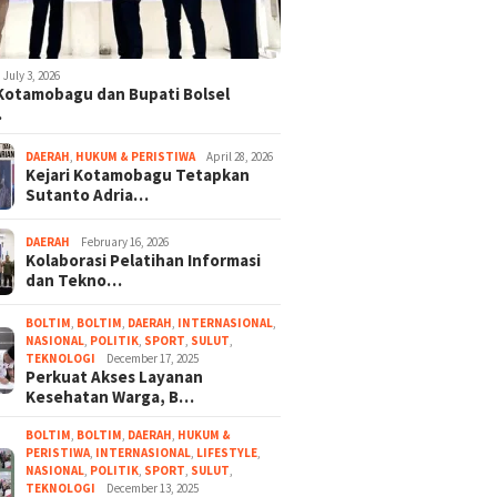
July 3, 2026
 Kotamobagu dan Bupati Bolsel
…
DAERAH
,
HUKUM & PERISTIWA
April 28, 2026
Kejari Kotamobagu Tetapkan
Sutanto Adria…
DAERAH
February 16, 2026
Kolaborasi Pelatihan Informasi
dan Tekno…
BOLTIM
,
BOLTIM
,
DAERAH
,
INTERNASIONAL
,
NASIONAL
,
POLITIK
,
SPORT
,
SULUT
,
TEKNOLOGI
December 17, 2025
Perkuat Akses Layanan
Kesehatan Warga, B…
BOLTIM
,
BOLTIM
,
DAERAH
,
HUKUM &
PERISTIWA
,
INTERNASIONAL
,
LIFESTYLE
,
NASIONAL
,
POLITIK
,
SPORT
,
SULUT
,
TEKNOLOGI
December 13, 2025