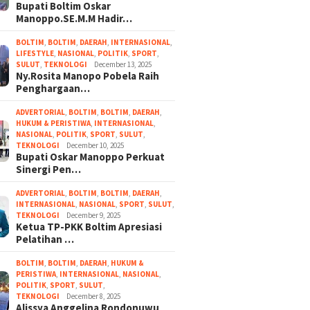
Bupati Boltim Oskar
Manoppo.SE.M.M Hadir…
BOLTIM
,
BOLTIM
,
DAERAH
,
INTERNASIONAL
,
LIFESTYLE
,
NASIONAL
,
POLITIK
,
SPORT
,
SULUT
,
TEKNOLOGI
December 13, 2025
Ny.Rosita Manopo Pobela Raih
Penghargaan…
ADVERTORIAL
,
BOLTIM
,
BOLTIM
,
DAERAH
,
HUKUM & PERISTIWA
,
INTERNASIONAL
,
NASIONAL
,
POLITIK
,
SPORT
,
SULUT
,
TEKNOLOGI
December 10, 2025
Bupati Oskar Manoppo Perkuat
Sinergi Pen…
ADVERTORIAL
,
BOLTIM
,
BOLTIM
,
DAERAH
,
INTERNASIONAL
,
NASIONAL
,
SPORT
,
SULUT
,
TEKNOLOGI
December 9, 2025
Ketua TP-PKK Boltim Apresiasi
Pelatihan …
BOLTIM
,
BOLTIM
,
DAERAH
,
HUKUM &
PERISTIWA
,
INTERNASIONAL
,
NASIONAL
,
POLITIK
,
SPORT
,
SULUT
,
TEKNOLOGI
December 8, 2025
Alissya Anggelina Rondonuwu