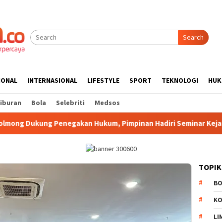
Search
IONAL
INTERNASIONAL
LIFESTYLE
SPORT
TEKNOLOGI
HUK
iburan
Bola
Selebriti
Medsos
egakan Hukum, Pimpinan Hadiri Seminar Kejari Kotamobagu
TOPIK
B
K
LI