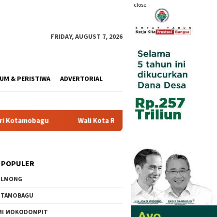
close
FRIDAY, AUGUST 7, 2026
UM & PERISTIWA
ADVERTORIAL
Wali Kota Resmi Buka Pemusatan Diklat Paskibraka di Aula R
 POPULER
OLMONG
OTAMOBAGU
MI MOKODOMPIT