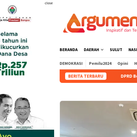
Skip
close
to
content
BERANDA
DAERAH
SULUT
NAS
DEMOKRASI
Pemilu2024
Opini
H
BERITA TERBARU
DPRD Bolmong Dukung Pen