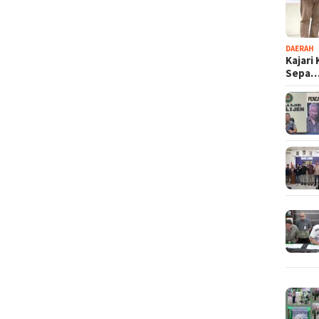
DAERAH
Kajari
Sepa