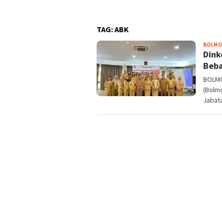
TAG:
ABK
BOLM
Dink
Beba
BOLMO
(Bolm
Jabat