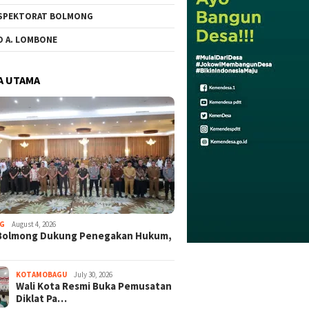
SPEKTORAT BOLMONG
O A. LOMBONE
A UTAMA
G
August 4, 2026
Bolmong Dukung Penegakan Hukum,
KOTAMOBAGU
July 30, 2026
Wali Kota Resmi Buka Pemusatan
Diklat Pa…