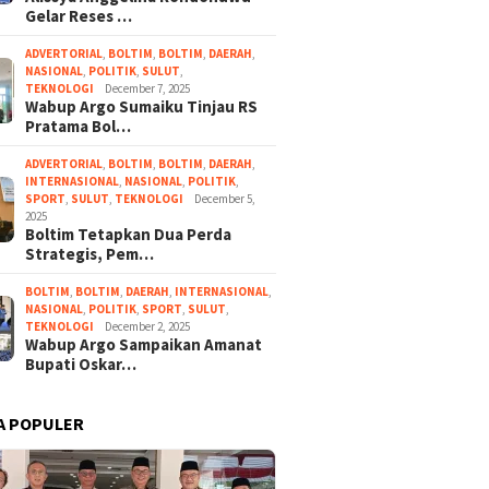
Gelar Reses …
ADVERTORIAL
,
BOLTIM
,
BOLTIM
,
DAERAH
,
NASIONAL
,
POLITIK
,
SULUT
,
TEKNOLOGI
December 7, 2025
Wabup Argo Sumaiku Tinjau RS
Pratama Bol…
ADVERTORIAL
,
BOLTIM
,
BOLTIM
,
DAERAH
,
INTERNASIONAL
,
NASIONAL
,
POLITIK
,
SPORT
,
SULUT
,
TEKNOLOGI
December 5,
2025
Boltim Tetapkan Dua Perda
Strategis, Pem…
BOLTIM
,
BOLTIM
,
DAERAH
,
INTERNASIONAL
,
NASIONAL
,
POLITIK
,
SPORT
,
SULUT
,
TEKNOLOGI
December 2, 2025
Wabup Argo Sampaikan Amanat
Bupati Oskar…
A POPULER