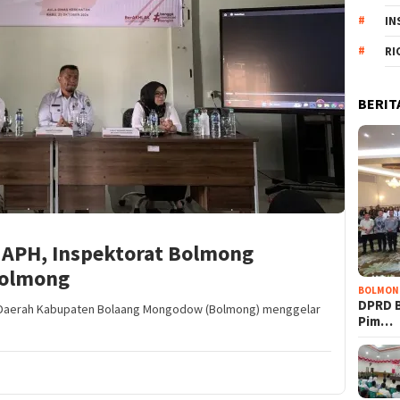
IN
RI
BERIT
APH, Inspektorat Bolmong
 Bolmong
BOLMON
DPRD 
Daerah Kabupaten Bolaang Mongodow (Bolmong) menggelar
Pim…