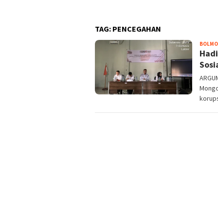
TAG:
PENCEGAHAN
BOLM
Hadi
Sosi
ARGUM
Mongo
korups