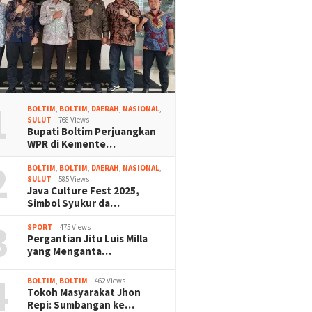
1
BOLTIM
,
BOLTIM
,
DAERAH
,
NASIONAL
,
SULUT
768 Views
Bupati Boltim Perjuangkan
WPR di Kemente…
2
BOLTIM
,
BOLTIM
,
DAERAH
,
NASIONAL
,
SULUT
585 Views
Java Culture Fest 2025,
Simbol Syukur da…
3
SPORT
475 Views
Pergantian Jitu Luis Milla
yang Menganta…
4
BOLTIM
,
BOLTIM
462 Views
Tokoh Masyarakat Jhon
Repi: Sumbangan ke…