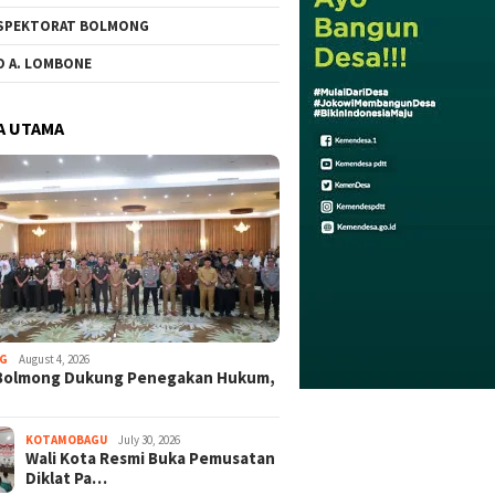
SPEKTORAT BOLMONG
O A. LOMBONE
A UTAMA
G
August 4, 2026
Bolmong Dukung Penegakan Hukum,
KOTAMOBAGU
July 30, 2026
Wali Kota Resmi Buka Pemusatan
Diklat Pa…