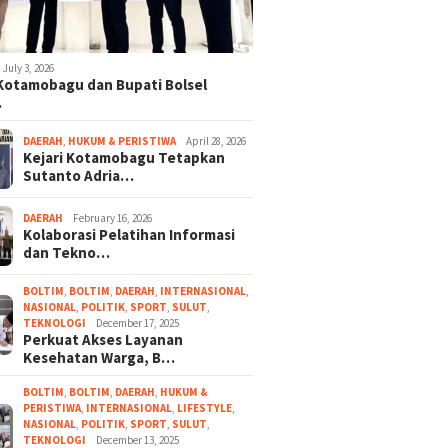
July 3, 2026
 Kotamobagu dan Bupati Bolsel
…
DAERAH
,
HUKUM & PERISTIWA
April 28, 2026
Kejari Kotamobagu Tetapkan
Sutanto Adria…
DAERAH
February 16, 2026
Kolaborasi Pelatihan Informasi
dan Tekno…
BOLTIM
,
BOLTIM
,
DAERAH
,
INTERNASIONAL
,
NASIONAL
,
POLITIK
,
SPORT
,
SULUT
,
TEKNOLOGI
December 17, 2025
Perkuat Akses Layanan
Kesehatan Warga, B…
BOLTIM
,
BOLTIM
,
DAERAH
,
HUKUM &
PERISTIWA
,
INTERNASIONAL
,
LIFESTYLE
,
NASIONAL
,
POLITIK
,
SPORT
,
SULUT
,
TEKNOLOGI
December 13, 2025