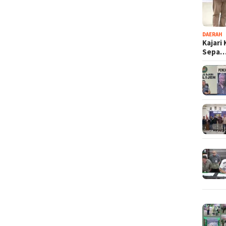
DAERAH
Kajari
Sepa