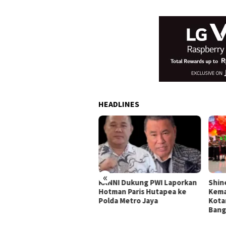
HEADLINES
«
man Paris dan Ketum PWI
KANNI Dukung PWI Laporkan
Shin
temu, Difasilitasi Sufmi
Hotman Paris Hutapea ke
Kema
sco
Polda Metro Jaya
Kota
Ban