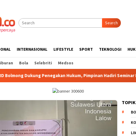
Search
IONAL
INTERNASIONAL
LIFESTYLE
SPORT
TEKNOLOGI
HUK
iburan
Bola
Selebriti
Medsos
 Penegakan Hukum, Pimpinan Hadiri Seminar Kejari Kotamobag
TOPIK
B
K
LI