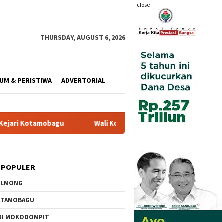
close
THURSDAY, AUGUST 6, 2026
UM & PERISTIWA
ADVERTORIAL
u
Wali Kota Resmi Buka Pemusatan Diklat Paskibraka di Au
 POPULER
OLMONG
OTAMOBAGU
MI MOKODOMPIT