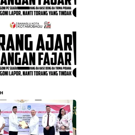
intah Daerah
AH