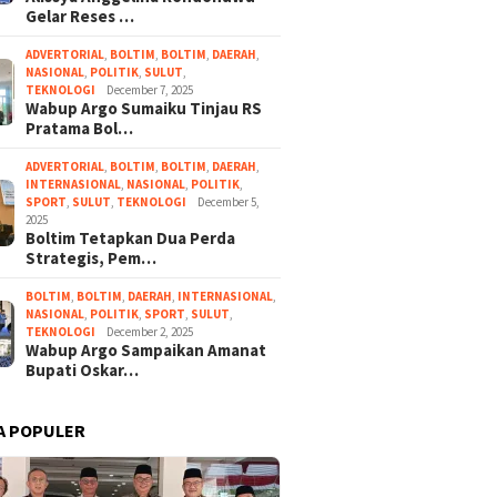
Gelar Reses …
ADVERTORIAL
,
BOLTIM
,
BOLTIM
,
DAERAH
,
NASIONAL
,
POLITIK
,
SULUT
,
TEKNOLOGI
December 7, 2025
Wabup Argo Sumaiku Tinjau RS
Pratama Bol…
ADVERTORIAL
,
BOLTIM
,
BOLTIM
,
DAERAH
,
INTERNASIONAL
,
NASIONAL
,
POLITIK
,
SPORT
,
SULUT
,
TEKNOLOGI
December 5,
2025
Boltim Tetapkan Dua Perda
Strategis, Pem…
BOLTIM
,
BOLTIM
,
DAERAH
,
INTERNASIONAL
,
NASIONAL
,
POLITIK
,
SPORT
,
SULUT
,
TEKNOLOGI
December 2, 2025
Wabup Argo Sampaikan Amanat
Bupati Oskar…
A POPULER