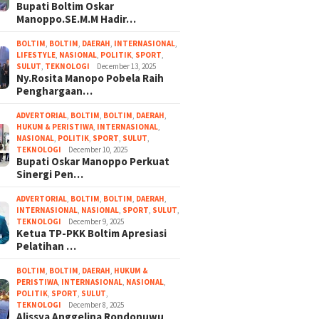
Bupati Boltim Oskar
Manoppo.SE.M.M Hadir…
BOLTIM
,
BOLTIM
,
DAERAH
,
INTERNASIONAL
,
LIFESTYLE
,
NASIONAL
,
POLITIK
,
SPORT
,
SULUT
,
TEKNOLOGI
December 13, 2025
Ny.Rosita Manopo Pobela Raih
Penghargaan…
ADVERTORIAL
,
BOLTIM
,
BOLTIM
,
DAERAH
,
HUKUM & PERISTIWA
,
INTERNASIONAL
,
NASIONAL
,
POLITIK
,
SPORT
,
SULUT
,
TEKNOLOGI
December 10, 2025
Bupati Oskar Manoppo Perkuat
Sinergi Pen…
ADVERTORIAL
,
BOLTIM
,
BOLTIM
,
DAERAH
,
INTERNASIONAL
,
NASIONAL
,
SPORT
,
SULUT
,
TEKNOLOGI
December 9, 2025
Ketua TP-PKK Boltim Apresiasi
Pelatihan …
BOLTIM
,
BOLTIM
,
DAERAH
,
HUKUM &
PERISTIWA
,
INTERNASIONAL
,
NASIONAL
,
POLITIK
,
SPORT
,
SULUT
,
TEKNOLOGI
December 8, 2025
Alissya Anggelina Rondonuwu