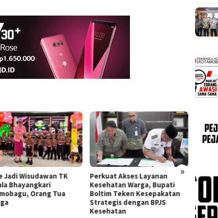
»
e Jadi Wisudawan TK
Perkuat Akses Layanan
Bupati
la Bhayangkari
Kesehatan Warga, Bupati
Manopp
mobagu, Orang Tua
Boltim Teken Kesepakatan
Serti
gga
Strategis dengan BPJS
XIII/M
Kesehatan
Komitm