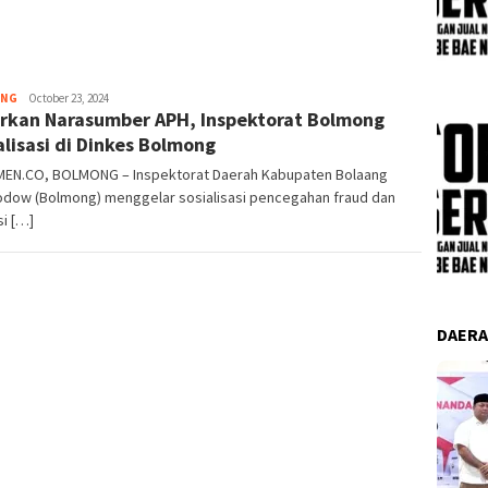
Pemer
Admin
ONG
October 23, 2024
rkan Narasumber APH, Inspektorat Bolmong
alisasi di Dinkes Bolmong
EN.CO, BOLMONG – Inspektorat Daerah Kabupaten Bolaang
dow (Bolmong) menggelar sosialisasi pencegahan fraud dan
i […]
DAER