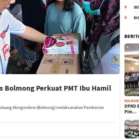
IN
RI
BERIT
es Bolmong Perkuat PMT Ibu Hamil
BOLMON
DPRD 
Bolaang Mongondow (Bolmong) melaksanakan Pemberian
Pim…