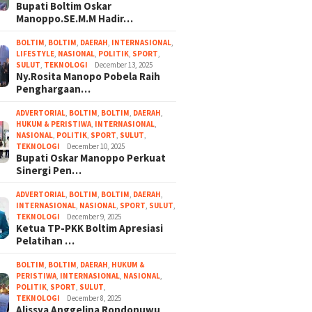
Bupati Boltim Oskar
Manoppo.SE.M.M Hadir…
BOLTIM
,
BOLTIM
,
DAERAH
,
INTERNASIONAL
,
LIFESTYLE
,
NASIONAL
,
POLITIK
,
SPORT
,
SULUT
,
TEKNOLOGI
December 13, 2025
Ny.Rosita Manopo Pobela Raih
Penghargaan…
ADVERTORIAL
,
BOLTIM
,
BOLTIM
,
DAERAH
,
HUKUM & PERISTIWA
,
INTERNASIONAL
,
NASIONAL
,
POLITIK
,
SPORT
,
SULUT
,
TEKNOLOGI
December 10, 2025
Bupati Oskar Manoppo Perkuat
Sinergi Pen…
ADVERTORIAL
,
BOLTIM
,
BOLTIM
,
DAERAH
,
INTERNASIONAL
,
NASIONAL
,
SPORT
,
SULUT
,
TEKNOLOGI
December 9, 2025
Ketua TP-PKK Boltim Apresiasi
Pelatihan …
BOLTIM
,
BOLTIM
,
DAERAH
,
HUKUM &
PERISTIWA
,
INTERNASIONAL
,
NASIONAL
,
POLITIK
,
SPORT
,
SULUT
,
TEKNOLOGI
December 8, 2025
Alissya Anggelina Rondonuwu