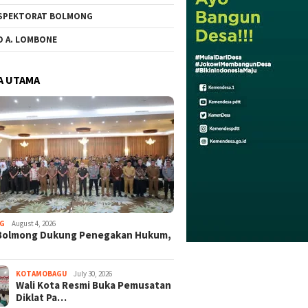
SPEKTORAT BOLMONG
O A. LOMBONE
A UTAMA
G
August 4, 2026
Bolmong Dukung Penegakan Hukum,
KOTAMOBAGU
July 30, 2026
Wali Kota Resmi Buka Pemusatan
Diklat Pa…