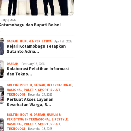
July 3, 2026
 Kotamobagu dan Bupati Bolsel
…
DAERAH
,
HUKUM & PERISTIWA
April 28, 2026
Kejari Kotamobagu Tetapkan
Sutanto Adria…
DAERAH
February 16, 2026
Kolaborasi Pelatihan Informasi
dan Tekno…
BOLTIM
,
BOLTIM
,
DAERAH
,
INTERNASIONAL
,
NASIONAL
,
POLITIK
,
SPORT
,
SULUT
,
TEKNOLOGI
December 17, 2025
Perkuat Akses Layanan
Kesehatan Warga, B…
BOLTIM
,
BOLTIM
,
DAERAH
,
HUKUM &
PERISTIWA
,
INTERNASIONAL
,
LIFESTYLE
,
NASIONAL
,
POLITIK
,
SPORT
,
SULUT
,
TEKNOLOGI
December 13, 2025