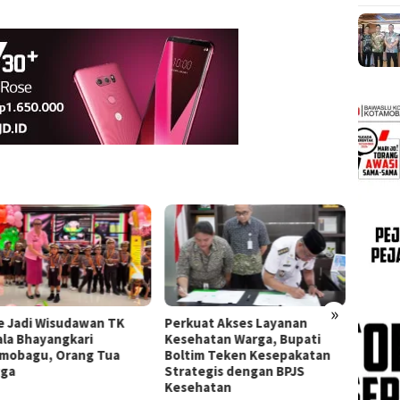
»
e Jadi Wisudawan TK
Perkuat Akses Layanan
Bupati
la Bhayangkari
Kesehatan Warga, Bupati
Manopp
mobagu, Orang Tua
Boltim Teken Kesepakatan
Serti
gga
Strategis dengan BPJS
XIII/M
Kesehatan
Komitm