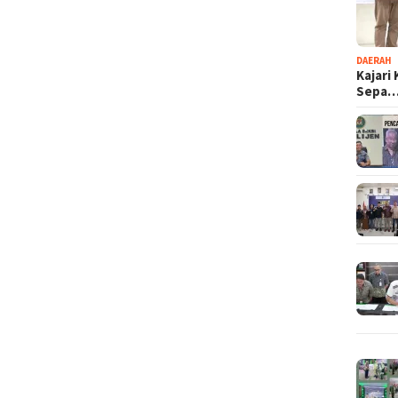
DAERAH
Kajari
Sepa