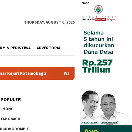
close
THURSDAY, AUGUST 6, 2026
UM & PERISTIWA
ADVERTORIAL
mobagu
Wali Kota Resmi Buka Pemusatan Diklat Paskibraka
 POPULER
OLMONG
OTAMOBAGU
MI MOKODOMPIT