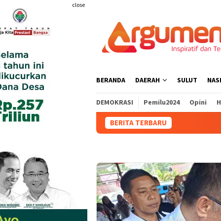
Skip
close
to
content
BERANDA
DAERAH
SULUT
NAS
DEMOKRASI
Pemilu2024
Opini
H
BERITA TERBARU
DPRD Bolmong D