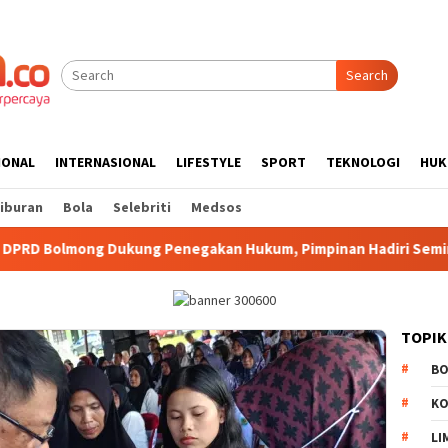
Search
IONAL
INTERNASIONAL
LIFESTYLE
SPORT
TEKNOLOGI
HUK
iburan
Bola
Selebriti
Medsos
ukung Penegakan Hukum, Pimpinan Hadiri Seminar Kejari Kota
TOPIK
B
K
LI