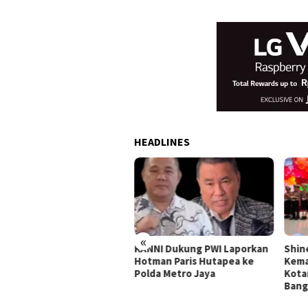
HEADLINES
«
man Paris dan Ketum PWI
KANNI Dukung PWI Laporkan
Shin
temu, Difasilitasi Sufmi
Hotman Paris Hutapea ke
Kema
sco
Polda Metro Jaya
Kota
Ban