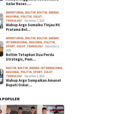
Gelar Reses …
ADVERTORIAL
,
BOLTIM
,
BOLTIM
,
DAERAH
,
NASIONAL
,
POLITIK
,
SULUT
,
TEKNOLOGI
December 7, 2025
Wabup Argo Sumaiku Tinjau RS
Pratama Bol…
ADVERTORIAL
,
BOLTIM
,
BOLTIM
,
DAERAH
,
INTERNASIONAL
,
NASIONAL
,
POLITIK
,
SPORT
,
SULUT
,
TEKNOLOGI
December 5,
2025
Boltim Tetapkan Dua Perda
Strategis, Pem…
BOLTIM
,
BOLTIM
,
DAERAH
,
INTERNASIONAL
,
NASIONAL
,
POLITIK
,
SPORT
,
SULUT
,
TEKNOLOGI
December 2, 2025
Wabup Argo Sampaikan Amanat
Bupati Oskar…
A POPULER