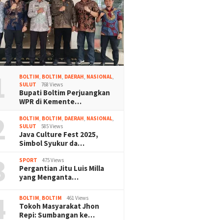
1
BOLTIM
,
BOLTIM
,
DAERAH
,
NASIONAL
,
SULUT
768 Views
Bupati Boltim Perjuangkan
WPR di Kemente…
2
BOLTIM
,
BOLTIM
,
DAERAH
,
NASIONAL
,
SULUT
585 Views
Java Culture Fest 2025,
Simbol Syukur da…
3
SPORT
475 Views
Pergantian Jitu Luis Milla
yang Menganta…
4
BOLTIM
,
BOLTIM
461 Views
Tokoh Masyarakat Jhon
Repi: Sumbangan ke…