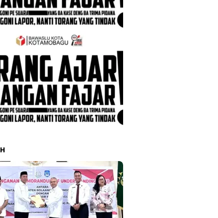
intah Daerah
AH